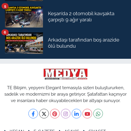
5
Keşan’da 2 otomobil kavşakta
çarpıştı 9 ağır yaralı
6
Arkadaşı tarafından boş arazide
ölü bulundu
TE Bilişim, yepyeni Elegant temasıyla sizleri buluştururken,
sadelik ve modernizmi bir araya getiriyor. Şatafattan kaçınıyor
ve insanlara haber okuyabilecekleri bir altyapı sunuyor.