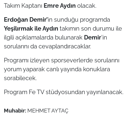
Takım Kaptanı
Emre Aydın
olacak.
TÜRKİYE
Erdoğan Demir’
in sunduğu programda
Yeşilırmak ile Aydın
takımın son durumu ile
Bölge
ilgili açıklamalarda bulunarak
Demir
’in
Güvenlik
sorularını da cevaplandıracaklar.
Genel
Programı izleyen sporseverlerde sorularını
yorum yaparak canlı yayında konuklara
Politika
sorabilecek.
Flaş Haber
Program Fe TV stüdyosundan yayınlanacak.
Dış Haberler
Muhabir:
MEHMET AYTAÇ
Magazin