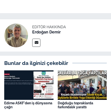
İş Dünyası
Bilim Teknoloji
English News
EDITÖR HAKKINDA
Erdoğan Demir
Canlı Maç
Finans
Bunlar da ilginizi çekebilir
Genel-A
Gündem-Eğitim
Edirne ASKF'den iş dünyasına
Doğduğu topraklarda
çağrı
farkındalık yarattı