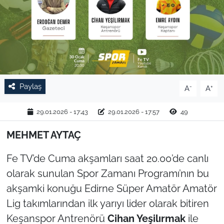
TARIM VE HAYVANCILIK
KÜLTÜR SANAT
RESMİ İLAN
Paylaş
-
+
A
A
SPOR
29.01.2026 - 17:43
29.01.2026 - 17:57
49
YAŞAM
MEHMET AYTAÇ
EDİRNE
Fe TV’de Cuma akşamları saat 20.00’de canlı
TEKİRDAĞ
olarak sunulan Spor Zamanı Programı’nın bu
akşamki konuğu Edirne Süper Amatör Amatör
KIRKLARELİ
Lig takımlarından ilk yarıyı lider olarak bitiren
Keşanspor Antrenörü
Cihan Yeşilırmak
ile
ÇANAKKALE