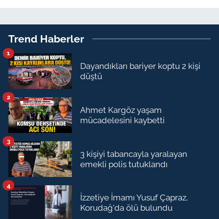
Trend Haberler
1
Dayandıkları bariyer koptu 2 kişi
düştü
2
Ahmet Kargöz yaşam
mücadelesini kaybetti
3
3 kişiyi tabancayla yaralayan
emekli polis tutuklandı
4
İzzetiye İmamı Yusuf Çapraz,
Korudağ'da ölü bulundu