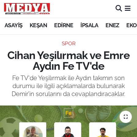
KEŞAN
ASAYİŞ
KEŞAN
EDİRNE
İPSALA
ENEZ
EKO
E-GAZETE
SPOR
Cihan Yeşilırmak ve Emre
ASAYİŞ
Aydın Fe TV'de
SİYASET
Fe TV'de Yeşilırmak ile Aydın takımın son
durumu ile ilgili açıklamalarda bulunarak
GÜNDEM
Demir’in sorularını da cevaplandıracaklar.
EKONOMİ
SAĞLIK
EĞİTİM