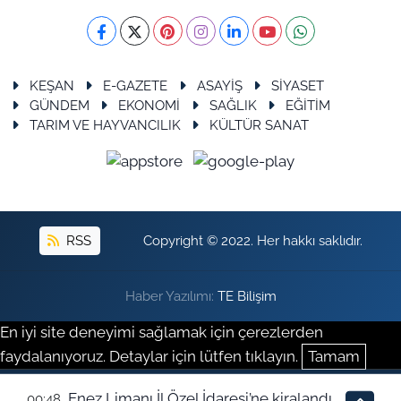
KEŞAN
E-GAZETE
ASAYİŞ
SİYASET
GÜNDEM
EKONOMİ
SAĞLIK
EĞİTİM
TARIM VE HAYVANCILIK
KÜLTÜR SANAT
RSS
Copyright © 2022. Her hakkı saklıdır.
Haber Yazılımı:
TE Bilişim
En iyi site deneyimi sağlamak için çerezlerden
faydalanıyoruz. Detaylar için lütfen tıklayın.
Tamam
Enez Limanı İl Özel İdaresi’ne kiralandı
00:48