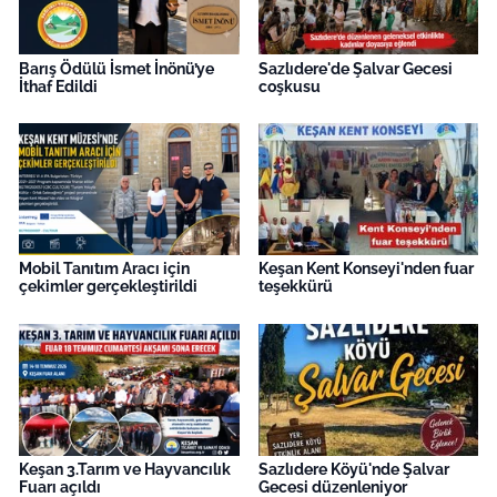
Barış Ödülü İsmet İnönü’ye
Sazlıdere'de Şalvar Gecesi
İthaf Edildi
coşkusu
Mobil Tanıtım Aracı için
Keşan Kent Konseyi'nden fuar
çekimler gerçekleştirildi
teşekkürü
Keşan 3.Tarım ve Hayvancılık
Sazlıdere Köyü'nde Şalvar
Fuarı açıldı
Gecesi düzenleniyor