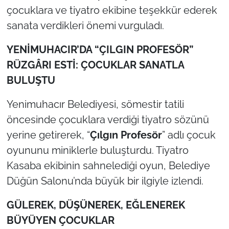
çocuklara ve tiyatro ekibine teşekkür ederek
TÜRKİYE
sanata verdikleri önemi vurguladı.
YENİMUHACIR’DA “ÇILGIN PROFESÖR”
Bölge
RÜZGÂRI ESTİ: ÇOCUKLAR SANATLA
Güvenlik
BULUŞTU
Genel
Yenimuhacır Belediyesi, sömestir tatili
öncesinde çocuklara verdiği tiyatro sözünü
Politika
yerine getirerek, “
Çılgın Profesör
” adlı çocuk
oyununu miniklerle buluşturdu. Tiyatro
Flaş Haber
Kasaba ekibinin sahnelediği oyun, Belediye
Düğün Salonu’nda büyük bir ilgiyle izlendi.
Dış Haberler
GÜLEREK, DÜŞÜNEREK, EĞLENEREK
Magazin
BÜYÜYEN ÇOCUKLAR