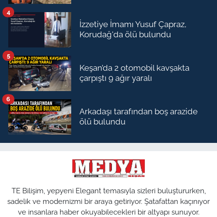
4
İzzetiye İmamı Yusuf Çapraz,
Korudağ'da ölü bulundu
5
Keşan’da 2 otomobil kavşakta
çarpıştı 9 ağır yaralı
6
Arkadaşı tarafından boş arazide
ölü bulundu
TE Bilişim, yepyeni Elegant temasıyla sizleri buluştururken,
sadelik ve modernizmi bir araya getiriyor. Şatafattan kaçınıyor
ve insanlara haber okuyabilecekleri bir altyapı sunuyor.