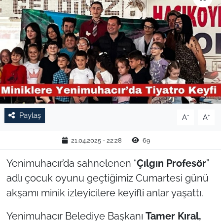
TARIM VE HAYVANCILIK
KÜLTÜR SANAT
RESMİ İLAN
SPOR
Paylaş
-
+
A
A
YAŞAM
21.04.2025 - 22:28
69
EDİRNE
Yenimuhacır’da sahnelenen “
Çılgın Profesör
”
TEKİRDAĞ
adlı çocuk oyunu geçtiğimiz Cumartesi günü
akşamı minik izleyicilere keyifli anlar yaşattı.
KIRKLARELİ
Yenimuhacır Belediye Başkanı
Tamer Kıral,
ÇANAKKALE