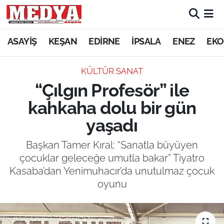
KEŞAN
ASAYİŞ
KEŞAN
EDİRNE
İPSALA
ENEZ
EKO
E-GAZETE
KÜLTÜR SANAT
“Çılgın Profesör” ile
ASAYİŞ
kahkaha dolu bir gün
SİYASET
yaşadı
GÜNDEM
Başkan Tamer Kıral: “Sanatla büyüyen
çocuklar geleceğe umutla bakar” Tiyatro
EKONOMİ
Kasaba’dan Yenimuhacır’da unutulmaz çocuk
oyunu
SAĞLIK
EĞİTİM