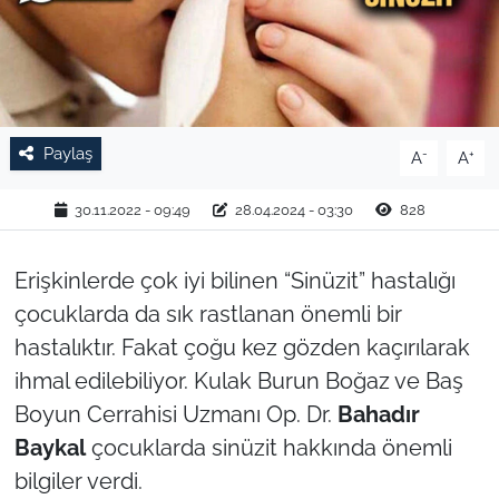
TARIM VE HAYVANCILIK
KÜLTÜR SANAT
RESMİ İLAN
Paylaş
-
+
A
A
SPOR
30.11.2022 - 09:49
28.04.2024 - 03:30
828
YAŞAM
Erişkinlerde çok iyi bilinen “Sinüzit” hastalığı
çocuklarda da sık rastlanan önemli bir
EDİRNE
hastalıktır. Fakat çoğu kez gözden kaçırılarak
ihmal edilebiliyor. Kulak Burun Boğaz ve Baş
TEKİRDAĞ
Boyun Cerrahisi Uzmanı Op. Dr.
Bahadır
KIRKLARELİ
Baykal
çocuklarda sinüzit hakkında önemli
bilgiler verdi.
ÇANAKKALE