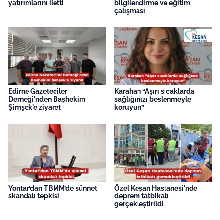
yatırımlarını iletti
bilgilendirme ve eğitim
çalışması
Edirne Gazeteciler
Karahan “Aşırı sıcaklarda
Derneği'nden Başhekim
sağlığınızı beslenmeyle
Şimşek'e ziyaret
koruyun”
Yontar’dan TBMM’de sünnet
Özel Keşan Hastanesi'nde
skandalı tepkisi
deprem tatbikatı
gerçekleştirildi