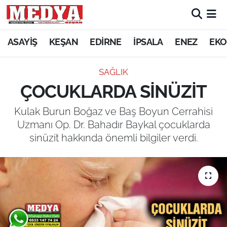
KEŞAN
ASAYİŞ
KEŞAN
EDİRNE
İPSALA
ENEZ
EKO
E-GAZETE
SAĞLIK
ÇOCUKLARDA SİNÜZİT
ASAYİŞ
Kulak Burun Boğaz ve Baş Boyun Cerrahisi
SİYASET
Uzmanı Op. Dr. Bahadır Baykal çocuklarda
sinüzit hakkında önemli bilgiler verdi.
GÜNDEM
EKONOMİ
SAĞLIK
EĞİTİM