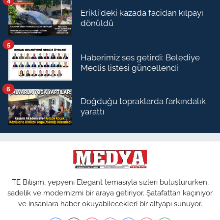
4
Erikli'deki kazada facidan kılpayı
dönüldü
5
Haberimiz ses getirdi: Belediye
Meclis listesi güncellendi
6
Doğduğu topraklarda farkındalık
yarattı
TE Bilişim, yepyeni Elegant temasıyla sizleri buluştururken,
sadelik ve modernizmi bir araya getiriyor. Şatafattan kaçınıyor
ve insanlara haber okuyabilecekleri bir altyapı sunuyor.