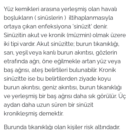
Yüz kemikleri arasına yerleşmiş olan havalı
TÜRKİYE
boşlukların ( sinüslerin ) iltihaplanmasıyla
ortaya çıkan enfeksiyona 'sinüzit' denir.
Bölge
Sinüzitin akut ve kronik (müzmin) olmak üzere
iki tipi vardır. Akut sinüzitte; burun tıkanıklığı,
Güvenlik
sarı, yeşil veya kanlı burun akıntısı, gözlerin
Genel
etrafında ağrı, öne eğilmekle artan yüz veya
baş ağrısı, ateş belirtileri bulunabilir. Kronik
Politika
sinüzitte ise bu belirtilerden ziyade koyu
burun akıntısı, geniz akıntısı, burun tıkanıklığı
Flaş Haber
ve yerleşmiş bir baş ağrısı daha sık görülür. Üç
Dış Haberler
aydan daha uzun süren bir sinüzit
kronikleşmiş demektir.
Magazin
Burunda tıkanıklığı olan kişiler risk altındadır.