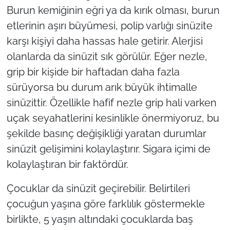
İş Dünyası
Burun kemiğinin eğri ya da kırık olması, burun
etlerinin aşırı büyümesi, polip varlığı sinüzite
Bilim Teknoloji
karşı kişiyi daha hassas hale getirir. Alerjisi
olanlarda da sinüzit sık görülür. Eğer nezle,
English News
grip bir kişide bir haftadan daha fazla
Canlı Maç
sürüyorsa bu durum arık büyük ihtimalle
sinüzittir. Özellikle hafif nezle grip hali varken
Finans
uçak seyahatlerini kesinlikle önermiyoruz, bu
şekilde basınç değişikliği yaratan durumlar
Genel-A
sinüzit gelişimini kolaylaştırır. Sigara içimi de
Gündem-Eğitim
kolaylaştıran bir faktördür.
Çocuklar da sinüzit geçirebilir. Belirtileri
çocuğun yaşına göre farklılık göstermekle
birlikte, 5 yaşın altındaki çocuklarda baş