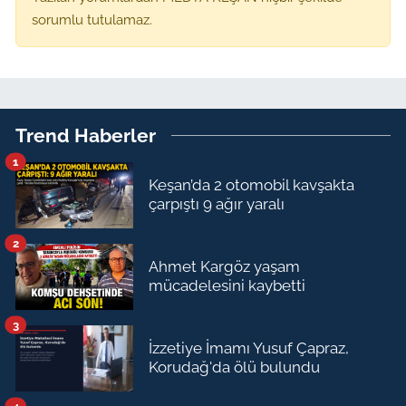
sorumlu tutulamaz.
Trend Haberler
1
Keşan’da 2 otomobil kavşakta
çarpıştı 9 ağır yaralı
2
Ahmet Kargöz yaşam
mücadelesini kaybetti
3
İzzetiye İmamı Yusuf Çapraz,
Korudağ'da ölü bulundu