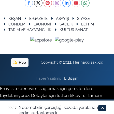
KEŞAN
E-GAZETE
ASAYİŞ
SİYASET
GÜNDEM
EKONOMİ
SAĞLIK
EĞİTİM
TARIM VE HAYVANCILIK
KÜLTÜR SANAT
RSS
Copyright © 2022. Her hakkı saklıdır.
Haber Yazılımı:
TE Bilişim
En iyi site deneyimi sağlamak için çerezlerden
faydalanıyoruz. Detaylar için lütfen tıklayın.
Tamam
2 otomobilin çarpıştığı kazada yaralanan
22:27
kadın kurtarılamadı