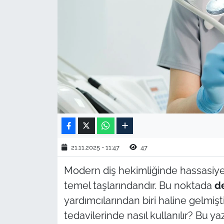
TARIM VE HAYVANCILIK
KÜLTÜR SANAT
RESMİ İLAN
SPOR
YAŞAM
EDİRNE
21.11.2025 - 11:47
47
Modern diş hekimliğinde hassasiyet 
TEKİRDAĞ
temel taşlarındandır. Bu noktada
d
KIRKLARELİ
yardımcılarından biri haline gelmişti
tedavilerinde nasıl kullanılır? Bu yaz
ÇANAKKALE