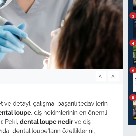
3
4
5
-
+
A
A
6
ve detaylı çalışma, başarılı tedavilerin
ental loupe
, diş hekimlerinin en önemli
r. Peki,
dental loupe nedir
ve diş
ıda, dental loupe'ların özelliklerini,