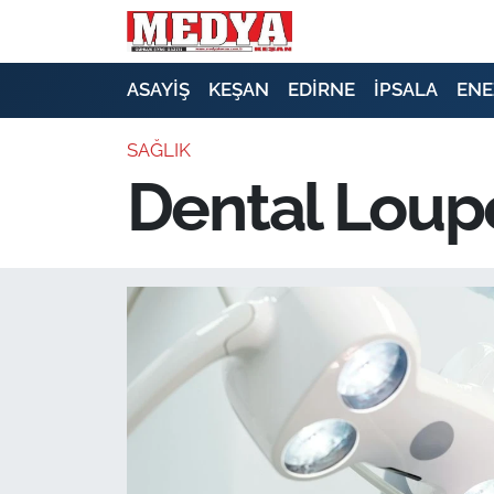
KEŞAN
ASAYİŞ
KEŞAN
EDİRNE
İPSALA
ENE
E-GAZETE
SAĞLIK
Dental Loupe
ASAYİŞ
SİYASET
GÜNDEM
EKONOMİ
SAĞLIK
EĞİTİM