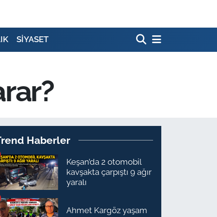
IK
SİYASET
arar?
Trend Haberler
Keşan’da 2 otomobil
kavşakta çarpıştı 9 ağır
yaralı
Ahmet Kargöz yaşam