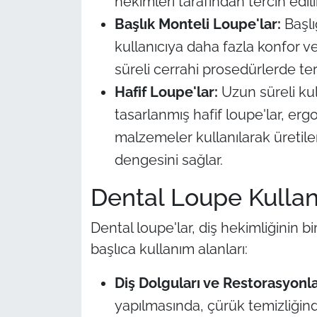
hekimleri tarafından tercih edilir
Başlık Monteli Loupe'lar:
Başlı
kullanıcıya daha fazla konfor v
süreli cerrahi prosedürlerde terc
Hafif Loupe'lar:
Uzun süreli kul
tasarlanmış hafif loupe'lar, er
malzemeler kullanılarak üretil
dengesini sağlar.
Dental Loupe Kullan
Dental loupe'lar, diş hekimliğinin bi
başlıca kullanım alanları:
Diş Dolguları ve Restorasyonla
yapılmasında, çürük temizliğin