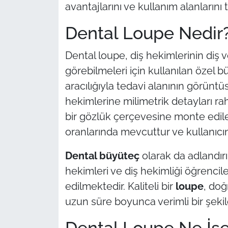
avantajlarını ve kullanım alanlarını 
TÜRKİYE
Dental Loupe Nedir
Bölge
Dental loupe, diş hekimlerinin diş 
görebilmeleri için kullanılan özel bü
Güvenlik
aracılığıyla tedavi alanının görün
hekimlerine milimetrik detayları ra
Genel
bir gözlük çerçevesine monte edile
Politika
oranlarında mevcuttur ve kullanıcın
Flaş Haber
Dental büyüteç
olarak da adlandırıl
hekimleri ve diş hekimliği öğrencile
Dış Haberler
edilmektedir. Kaliteli bir
loupe
, doğ
uzun süre boyunca verimli bir şekilde
Magazin
Dental Loupe Ne İşe