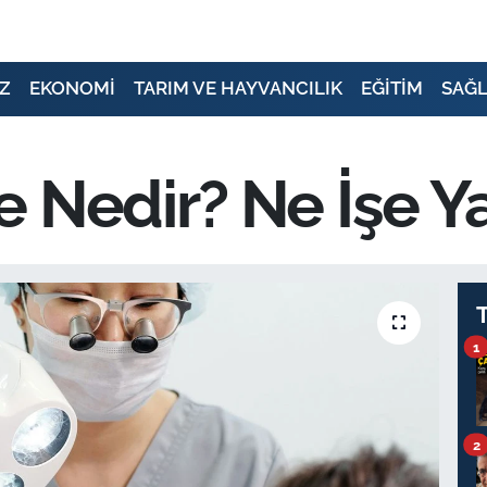
Z
EKONOMİ
TARIM VE HAYVANCILIK
EĞİTİM
SAĞL
 Nedir? Ne İşe Y
1
2