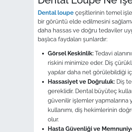
İş Dünyası
Dental loupe
ç
eşitlerinin temel işl
Bilim Teknoloji
bir görüntü elde edilmesini sağlama
daha hassas ve doğru tedaviler uyg
English News
başlıca faydaları şunlardır:
Canlı Maç
Görsel Keskinlik:
Tedavi alanını
Finans
riskini minimize eder. Diş çürükler
yapılar daha net görülebildiği içi
Genel-A
Hassasiyet ve Doğruluk:
Diş te
gereklidir. Dental büyüteç kull
Gündem-Eğitim
güvenilir işlemler yapmalarına 
kullanımı, diş hekimlerinin do
olur.
Hasta Güvenliği ve Memnuniye