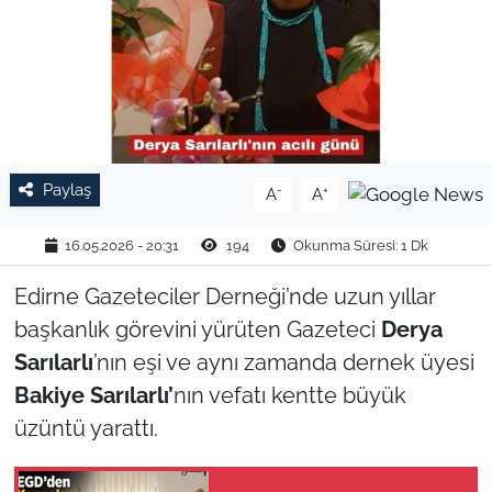
TARIM VE HAYVANCILIK
KÜLTÜR SANAT
RESMİ İLAN
Paylaş
-
+
A
A
SPOR
16.05.2026 - 20:31
194
Okunma Süresi: 1 Dk
YAŞAM
Edirne Gazeteciler Derneği’nde uzun yıllar
EDİRNE
başkanlık görevini yürüten Gazeteci
Derya
Sarılarlı
’nın eşi ve aynı zamanda dernek üyesi
TEKİRDAĞ
Bakiye Sarılarlı’
nın vefatı kentte büyük
üzüntü yarattı.
KIRKLARELİ
ÇANAKKALE