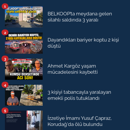
1
BELKOOP’ta meydana gelen
silahlı saldırıda 3 yaralı
2
Dayandıkları bariyer koptu 2 kişi
düştü
3
Ahmet Kargöz yaşam
mücadelesini kaybetti
4
3 kişiyi tabancayla yaralayan
emekli polis tutuklandı
5
İzzetiye İmamı Yusuf Çapraz,
Korudağ'da ölü bulundu