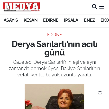
KEŞAN
ASAYİŞ
KEŞAN
EDİRNE
İPSALA
ENEZ
EKO
E-GAZETE
EDİRNE
Derya Sarılarlı'nın acılı
ASAYİŞ
günü
SİYASET
Gazeteci Derya Sarılarlı’nın eşi ve aynı
zamanda dernek üyesi Bakiye Sarılarlı’nın
GÜNDEM
vefatı kentte büyük üzüntü yarattı.
EKONOMİ
SAĞLIK
EĞİTİM