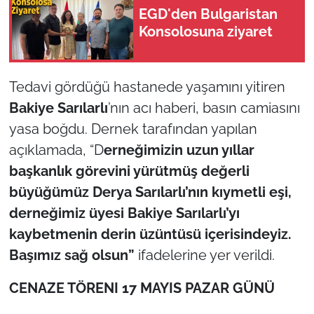
EGD'den Bulgaristan
Konsolosuna ziyaret
TÜRKİYE
Bölge
Tedavi gördüğü hastanede yaşamını yitiren
Güvenlik
Bakiye Sarılarlı
’nın acı haberi, basın camiasını
yasa boğdu. Dernek tarafından yapılan
Genel
açıklamada, “D
erneğimizin uzun yıllar
başkanlık görevini yürütmüş değerli
Politika
büyüğümüz Derya Sarılarlı’nın kıymetli eşi,
derneğimiz üyesi Bakiye Sarılarlı’yı
Flaş Haber
kaybetmenin derin üzüntüsü içerisindeyiz.
Dış Haberler
Başımız sağ olsun”
ifadelerine yer verildi.
Magazin
CENAZE TÖRENI 17 MAYIS PAZAR GÜNÜ