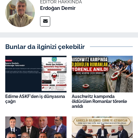
EDITÖR HAKKINDA
Erdoğan Demir
Bunlar da ilginizi çekebilir
Edirne ASKF'den iş dünyasına
Auschwitz kampında
çağrı
öldürülen Romanlar törenle
anıldı