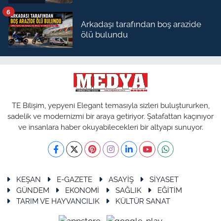
6
Arkadaşı tarafından boş arazide
ölü bulundu
TE Bilişim, yepyeni Elegant temasıyla sizleri buluştururken,
sadelik ve modernizmi bir araya getiriyor. Şatafattan kaçınıyor
ve insanlara haber okuyabilecekleri bir altyapı sunuyor.
KEŞAN
E-GAZETE
ASAYİŞ
SİYASET
GÜNDEM
EKONOMİ
SAĞLIK
EĞİTİM
TARIM VE HAYVANCILIK
KÜLTÜR SANAT