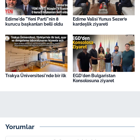
Edirne'de "Yeni Parti"nin 8
Edirne Valisi Yunus Sezer’e
kurucu başkanları belli oldu
kardeşlik ziyareti
Trakya Üniversitesi'nde bir ilk
EGD'den Bulgaristan
Konsolosuna ziyaret
Yorumlar