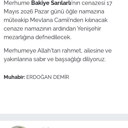
İş Dünyası
Merhume
Bakiye Sarılarlı
’nın cenazesi 17
Mayıs 2026 Pazar günü öğle namazına
Bilim Teknoloji
müteakip Mevlana Camii’nden kılınacak
cenaze namazının ardından Yenişehir
English News
mezarlığına defnedilecek.
Canlı Maç
Merhumeye Allah'tan rahmet, ailesine ve
yakınlarına sabır ve başsağlığı diliyoruz.
Finans
Genel-A
Muhabir:
ERDOĞAN DEMİR
Gündem-Eğitim