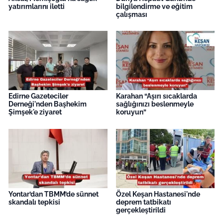
yatırımlarını iletti
bilgilendirme ve eğitim
çalışması
Edirne Gazeteciler
Karahan “Aşırı sıcaklarda
Derneği'nden Başhekim
sağlığınızı beslenmeyle
Şimşek'e ziyaret
koruyun”
Yontar’dan TBMM’de sünnet
Özel Keşan Hastanesi'nde
skandalı tepkisi
deprem tatbikatı
gerçekleştirildi