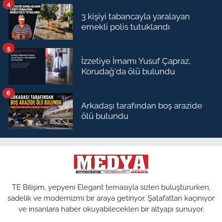
4
3 kişiyi tabancayla yaralayan
emekli polis tutuklandı
5
İzzetiye İmamı Yusuf Çapraz,
Korudağ'da ölü bulundu
6
Arkadaşı tarafından boş arazide
ölü bulundu
TE Bilişim, yepyeni Elegant temasıyla sizleri buluştururken,
sadelik ve modernizmi bir araya getiriyor. Şatafattan kaçınıyor
ve insanlara haber okuyabilecekleri bir altyapı sunuyor.