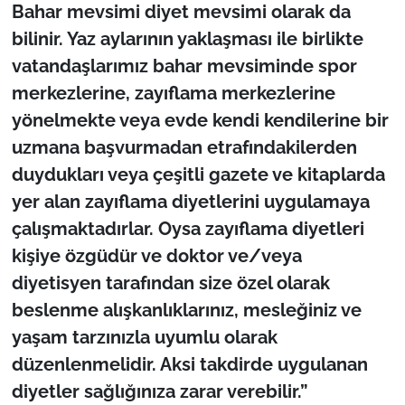
İş Dünyası
Bahar mevsimi diyet mevsimi olarak da
bilinir. Yaz aylarının yaklaşması ile birlikte
Bilim Teknoloji
vatandaşlarımız bahar mevsiminde spor
merkezlerine, zayıflama merkezlerine
English News
yönelmekte veya evde kendi kendilerine bir
Canlı Maç
uzmana başvurmadan etrafındakilerden
duydukları veya çeşitli gazete ve kitaplarda
Finans
yer alan zayıflama diyetlerini uygulamaya
çalışmaktadırlar. Oysa zayıflama diyetleri
Genel-A
kişiye özgüdür ve doktor ve/veya
diyetisyen tarafından size özel olarak
Gündem-Eğitim
beslenme alışkanlıklarınız, mesleğiniz ve
yaşam tarzınızla uyumlu olarak
düzenlenmelidir. Aksi takdirde uygulanan
diyetler sağlığınıza zarar verebilir.”