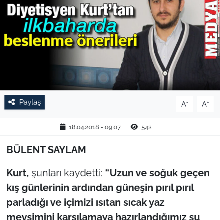
TARIM VE HAYVANCILIK
KÜLTÜR SANAT
RESMİ İLAN
SPOR
Paylaş
-
+
A
A
YAŞAM
18.04.2018 - 09:07
542
EDİRNE
BÜLENT SAYLAM
TEKİRDAĞ
Kurt,
şunları kaydetti:
“Uzun ve soğuk geçen
kış günlerinin ardından güneşin pırıl pırıl
KIRKLARELİ
parladığı ve içimizi ısıtan sıcak yaz
mevsimini karşılamaya hazırlandığımız şu
ÇANAKKALE