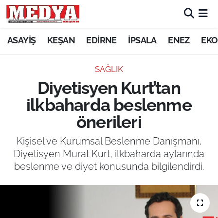
KEŞAN
ASAYİŞ
KEŞAN
EDİRNE
İPSALA
ENEZ
EKO
E-GAZETE
SAĞLIK
Diyetisyen Kurt’tan
ASAYİŞ
ilkbaharda beslenme
SİYASET
önerileri
GÜNDEM
Kişisel ve Kurumsal Beslenme Danışmanı,
Diyetisyen Murat Kurt, ilkbaharda aylarında
EKONOMİ
beslenme ve diyet konusunda bilgilendirdi.
SAĞLIK
EĞİTİM