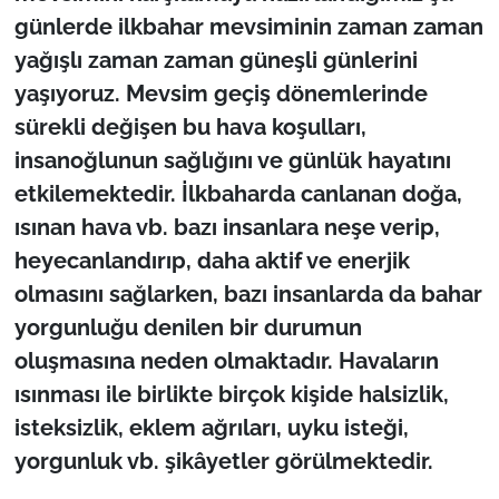
günlerde ilkbahar mevsiminin zaman zaman
TÜRKİYE
yağışlı zaman zaman güneşli günlerini
yaşıyoruz. Mevsim geçiş dönemlerinde
Bölge
sürekli değişen bu hava koşulları,
insanoğlunun sağlığını ve günlük hayatını
Güvenlik
etkilemektedir. İlkbaharda canlanan doğa,
Genel
ısınan hava vb. bazı insanlara neşe verip,
heyecanlandırıp, daha aktif ve enerjik
Politika
olmasını sağlarken, bazı insanlarda da bahar
yorgunluğu denilen bir durumun
Flaş Haber
oluşmasına neden olmaktadır. Havaların
ısınması ile birlikte birçok kişide halsizlik,
Dış Haberler
isteksizlik, eklem ağrıları, uyku isteği,
Magazin
yorgunluk vb. şikâyetler görülmektedir.