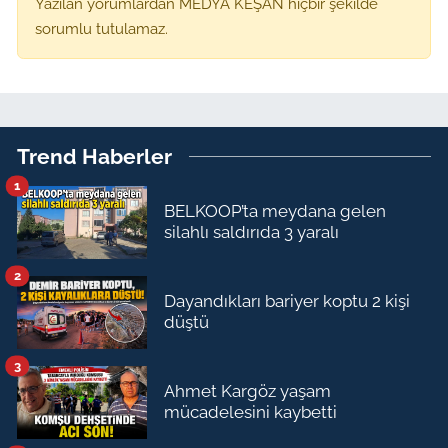
Yazılan yorumlardan MEDYA KEŞAN hiçbir şekilde
sorumlu tutulamaz.
Trend Haberler
1
BELKOOP’ta meydana gelen
silahlı saldırıda 3 yaralı
2
Dayandıkları bariyer koptu 2 kişi
düştü
3
Ahmet Kargöz yaşam
mücadelesini kaybetti