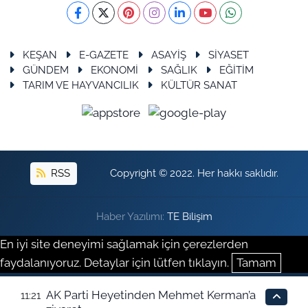
KEŞAN
E-GAZETE
ASAYİŞ
SİYASET
GÜNDEM
EKONOMİ
SAĞLIK
EĞİTİM
TARIM VE HAYVANCILIK
KÜLTÜR SANAT
RSS
Copyright © 2022. Her hakkı saklıdır.
Haber Yazılımı:
TE Bilişim
En iyi site deneyimi sağlamak için çerezlerden
faydalanıyoruz. Detaylar için lütfen tıklayın.
Tamam
AK Parti Heyetinden Mehmet Kerman’a
11:21