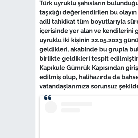
İş Dünyası
Türk uyruklu şahısların bulunduğ
taşıdığı değerlendirilen bu olayın 
Bilim Teknoloji
adli tahkikat tüm boyutlarıyla s
içerisinde yer alan ve kendilerini 
English News
uyruklu iki kişinin 22.05.2023 gün
geldikleri, akabinde bu grupla b
Canlı Maç
birlikte geldikleri tespit edilmiş
Finans
Kapıkule Gümrük Kapısından giriş 
edilmiş olup, halihazırda da bah
Genel-A
vatandaşlarımıza sorunsuz şekild
Gündem-Eğitim