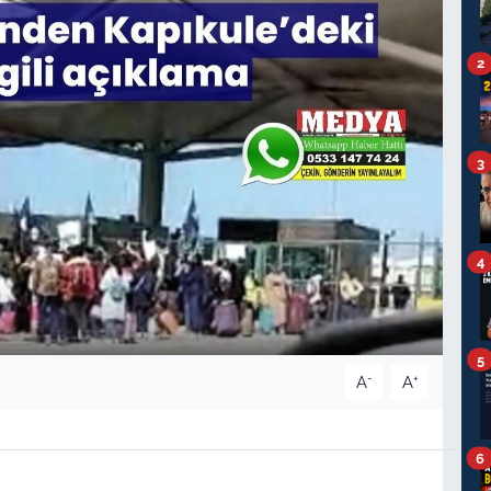
2
3
4
5
-
+
A
A
6