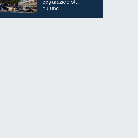
boş arazide ölü
bulundu