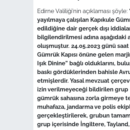
Edirne Valiliği’nin açıklaması şöyle:
TÜRKİYE
yayılmaya çalışılan Kapıkule Gümr
edildiğine dair gerçek dışı iddi
Bölge
bilgilendirilmesi adına aşağıdaki
Güvenlik
oluşmuştur. 24.05.2023 günü saat 
Gümrük Kapısı önüne gelen marjin
Genel
Işık Dinine” bağlı olduklarını, bu
baskı gördüklerinden bahisle Avru
Politika
etmişlerdir. Yasal mevzuat çerçev
Flaş Haber
izin verilmeyeceği bildirilen grup 
gümrük sahasına zorla girmeye t
Dış Haberler
muhafaza, jandarma ve polis ekipl
gerçekleştirilerek, grubun tamamı 
Magazin
grup içerisinde İngiltere, Tayland,