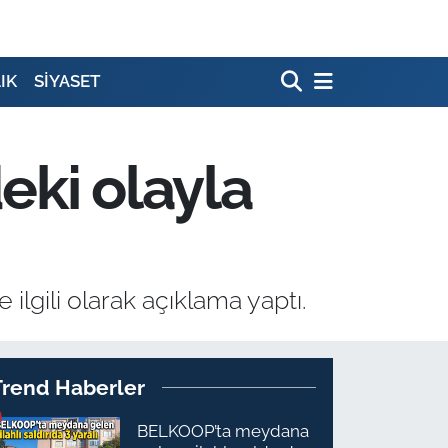
IK
SİYASET
eki olayla
ilgili olarak açıklama yaptı.
Trend Haberler
BELKOOP’ta meydana