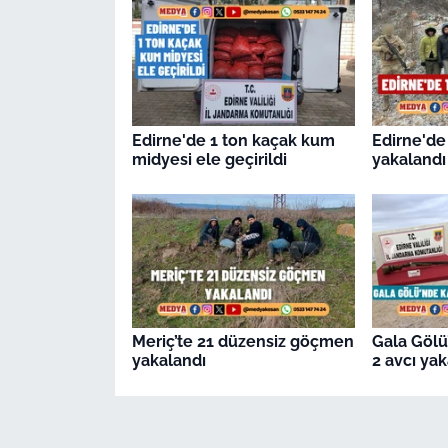
Edirne'de 1 ton kaçak kum
Edirne'd
midyesi ele geçirildi
yakalandı
Meriç’te 21 düzensiz göçmen
Gala Gölü
yakalandı
2 avcı ya