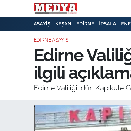
KEŞAN
ASAYİŞ
KEŞAN
EDİRNE
İPSALA
ENE
E-GAZETE
EDİRNE ASAYİŞ
Edirne Valili
ASAYİŞ
ilgili açıkla
SİYASET
GÜNDEM
Edirne Valiliği, dün Kapıkule 
EKONOMİ
SAĞLIK
EĞİTİM