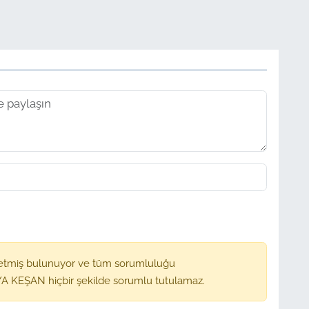
etmiş bulunuyor ve tüm sorumluluğu
A KEŞAN hiçbir şekilde sorumlu tutulamaz.