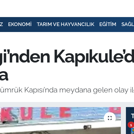
Z
EKONOMİ
TARIM VE HAYVANCILIK
EĞİTİM
SAĞL
ği’nden Kapıkule’d
ma
Gümrük Kapısı’nda meydana gelen olay ile 
1