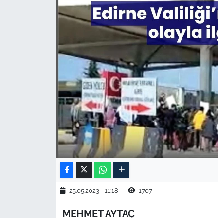
TARIM VE HAYVANCILIK
KÜLTÜR SANAT
RESMİ İLAN
SPOR
YAŞAM
EDİRNE
TEKİRDAĞ
KIRKLARELİ
25.05.2023 - 11:18
1707
MEHMET AYTAÇ
ÇANAKKALE