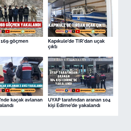
e 169 göçmen
Kapıkule’de TIR'dan uçak
çıktı
’nde kaçak avlanan
UYAP tarafından aranan 104
kalandı
kişi Edirne’de yakalandı