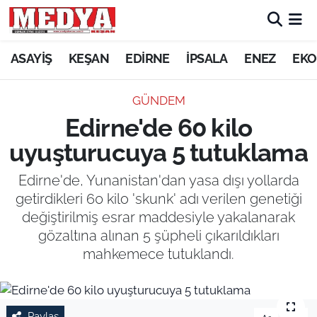
KEŞAN
ASAYİŞ
KEŞAN
EDİRNE
İPSALA
ENEZ
EKO
E-GAZETE
GÜNDEM
Edirne'de 60 kilo
ASAYİŞ
uyuşturucuya 5 tutuklama
SİYASET
Edirne'de, Yunanistan'dan yasa dışı yollarda
getirdikleri 60 kilo 'skunk' adı verilen genetiği
GÜNDEM
değiştirilmiş esrar maddesiyle yakalanarak
gözaltına alınan 5 şüpheli çıkarıldıkları
EKONOMİ
mahkemece tutuklandı.
SAĞLIK
EĞİTİM
Paylaş
-
+