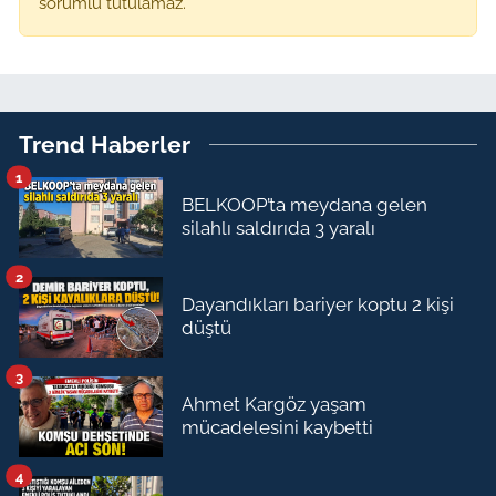
sorumlu tutulamaz.
Trend Haberler
1
BELKOOP’ta meydana gelen
silahlı saldırıda 3 yaralı
2
Dayandıkları bariyer koptu 2 kişi
düştü
3
Ahmet Kargöz yaşam
mücadelesini kaybetti
4