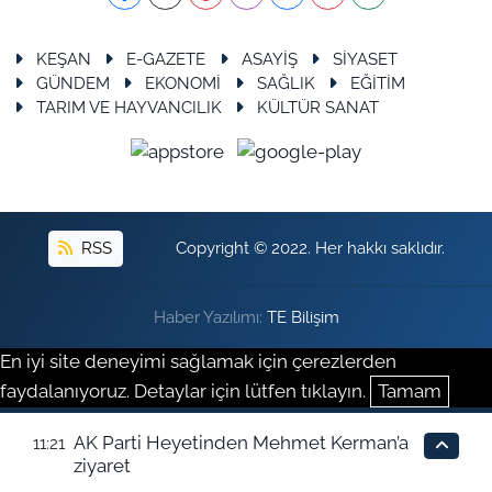
KEŞAN
E-GAZETE
ASAYİŞ
SİYASET
GÜNDEM
EKONOMİ
SAĞLIK
EĞİTİM
TARIM VE HAYVANCILIK
KÜLTÜR SANAT
RSS
Copyright © 2022. Her hakkı saklıdır.
Haber Yazılımı:
TE Bilişim
En iyi site deneyimi sağlamak için çerezlerden
faydalanıyoruz. Detaylar için lütfen tıklayın.
Tamam
AK Parti Heyetinden Mehmet Kerman’a
11:21
ziyaret