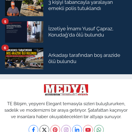
3 kişiyi tabancayla yaralayan
emekli polis tutuklandı
5
İzzetiye İmamı Yusuf Çapraz,
Korudağ'da ölü bulundu
6
Arkadaşı tarafından boş arazide
ölü bulundu
TE Bilişim, yepyeni Elegant temasıyla sizleri buluştururken,
sadelik ve modernizmi bir araya getiriyor. Şatafattan kaçınıyor
ve insanlara haber okuyabilecekleri bir altyapı sunuyor.