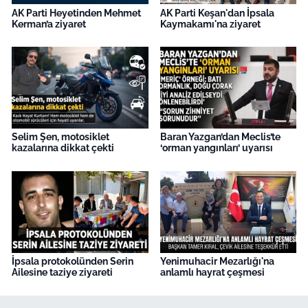
AK Parti Heyetinden Mehmet
AK Parti Keşan'dan İpsala
Kerman’a ziyaret
Kaymakamı'na ziyaret
Selim Şen, motosiklet
Baran Yazgan’dan Meclis’te
kazalarına dikkat çekti
‘orman yangınları’ uyarısı
İpsala protokolünden Serin
Yenimuhacir Mezarlığı'na
Ailesine taziye ziyareti
anlamlı hayrat çeşmesi