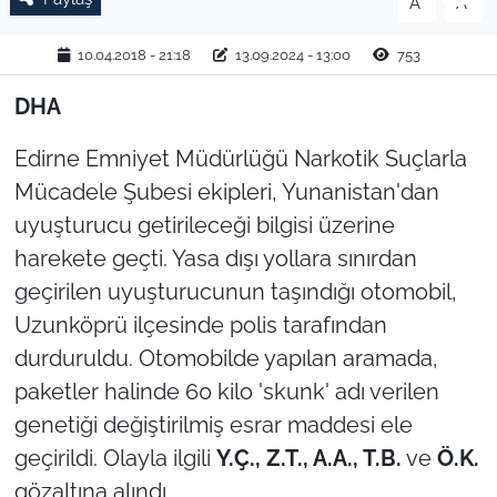
A
A
TARIM VE HAYVANCILIK
10.04.2018 - 21:18
13.09.2024 - 13:00
753
KÜLTÜR SANAT
DHA
RESMİ İLAN
Edirne Emniyet Müdürlüğü Narkotik Suçlarla
Mücadele Şubesi ekipleri, Yunanistan'dan
SPOR
uyuşturucu getirileceği bilgisi üzerine
harekete geçti. Yasa dışı yollara sınırdan
YAŞAM
geçirilen uyuşturucunun taşındığı otomobil,
EDİRNE
Uzunköprü ilçesinde polis tarafından
durduruldu. Otomobilde yapılan aramada,
TEKİRDAĞ
paketler halinde 60 kilo 'skunk' adı verilen
genetiği değiştirilmiş esrar maddesi ele
KIRKLARELİ
geçirildi. Olayla ilgili
Y.Ç., Z.T., A.A., T.B.
ve
Ö.K.
gözaltına alındı.
ÇANAKKALE