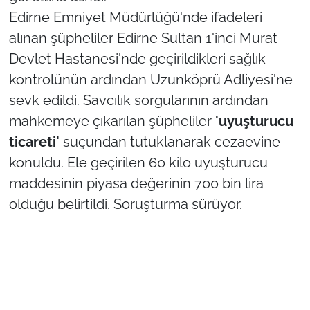
Edirne Emniyet Müdürlüğü'nde ifadeleri
TÜRKİYE
alınan şüpheliler Edirne Sultan 1'inci Murat
Devlet Hastanesi'nde geçirildikleri sağlık
Bölge
kontrolünün ardından Uzunköprü Adliyesi'ne
sevk edildi. Savcılık sorgularının ardından
Güvenlik
mahkemeye çıkarılan şüpheliler
'uyuşturucu
Genel
ticareti'
suçundan tutuklanarak cezaevine
konuldu. Ele geçirilen 60 kilo uyuşturucu
Politika
maddesinin piyasa değerinin 700 bin lira
olduğu belirtildi. Soruşturma sürüyor.
Flaş Haber
Dış Haberler
Magazin