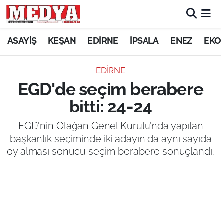
KEŞAN
ASAYİŞ
KEŞAN
EDİRNE
İPSALA
ENEZ
EKO
E-GAZETE
EDİRNE
EGD'de seçim berabere
ASAYİŞ
bitti: 24-24
SİYASET
EGD'nin Olağan Genel Kurulu’nda yapılan
başkanlık seçiminde iki adayın da aynı sayıda
GÜNDEM
oy alması sonucu seçim berabere sonuçlandı.
EKONOMİ
SAĞLIK
EĞİTİM