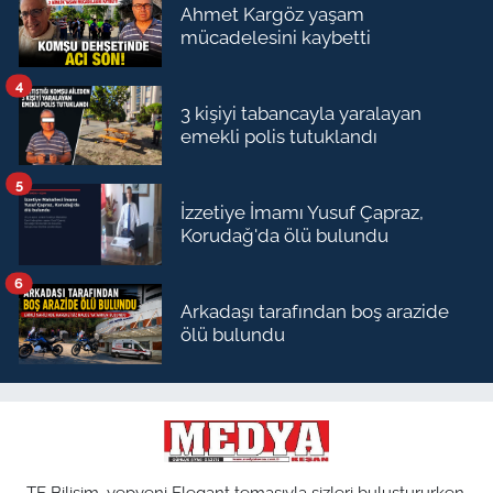
Ahmet Kargöz yaşam
mücadelesini kaybetti
4
3 kişiyi tabancayla yaralayan
emekli polis tutuklandı
5
İzzetiye İmamı Yusuf Çapraz,
Korudağ'da ölü bulundu
6
Arkadaşı tarafından boş arazide
ölü bulundu
TE Bilişim, yepyeni Elegant temasıyla sizleri buluştururken,