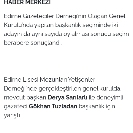
HABER MERKEZİ
TÜRKİYE
Edirne Gazeteciler Derneği’nin Olağan Genel
Kurulu’nda yapılan başkanlık seçiminde iki
Bölge
adayın da aynı sayıda oy alması sonucu seçim
berabere sonuçlandı.
Güvenlik
Genel
Politika
Edirne Lisesi Mezunları Yetişenler
Derneği’nde gerçekleştirilen genel kurulda,
Flaş Haber
mevcut başkan
Derya Sarılarlı
ile deneyimli
Dış Haberler
gazeteci
Gökhan Tuzladan
başkanlık için
yarıştı.
Magazin