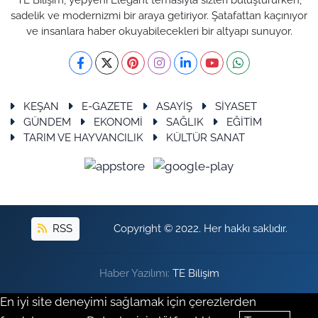
sadelik ve modernizmi bir araya getiriyor. Şatafattan kaçınıyor
ve insanlara haber okuyabilecekleri bir altyapı sunuyor.
KEŞAN
E-GAZETE
ASAYİŞ
SİYASET
GÜNDEM
EKONOMİ
SAĞLIK
EĞİTİM
TARIM VE HAYVANCILIK
KÜLTÜR SANAT
RSS
Copyright © 2022. Her hakkı saklıdır.
Haber Yazılımı:
TE Bilişim
En iyi site deneyimi sağlamak için çerezlerden