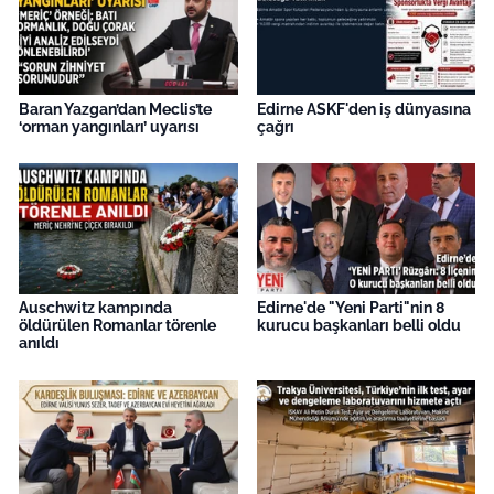
Baran Yazgan’dan Meclis’te
Edirne ASKF'den iş dünyasına
‘orman yangınları’ uyarısı
çağrı
Auschwitz kampında
Edirne'de "Yeni Parti"nin 8
öldürülen Romanlar törenle
kurucu başkanları belli oldu
anıldı