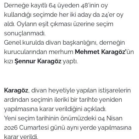
İş Dünyası
Derneğe kayıtlı 64 üyeden 48’inin oy
kullandığı seçimde her iki aday da 24’er oy
Bilim Teknoloji
aldı. Oyların eşit çıkması üzerine seçim
sonuçlanmadı.
English News
Genel kurulda divan başkanlığını, derneğin
Canlı Maç
kurucularından merhum
Mehmet Karagöz’
ün
kızı
Şennur Karagöz
yaptı.
Finans
Genel-A
Karagöz
, divan heyetiyle yapılan istişarelerin
Gündem-Eğitim
ardından seçimin ileriki bir tarihte yeniden
yapılmasına karar verildiğini açıkladı.
Yeni seçim tarihinin önümüzdeki 04 Nisan
2026 Cumartesi günü aynı yerde yapılmasına
karar verildi.