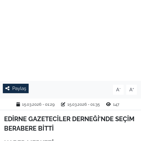
TARIM VE HAYVANCILIK
KÜLTÜR SANAT
RESMİ İLAN
SPOR
YAŞAM
Paylaş
-
+
A
A
EDİRNE
15.03.2026 - 01:29
15.03.2026 - 01:35
147
TEKİRDAĞ
EDİRNE GAZETECİLER DERNEĞİ’NDE SEÇİM
KIRKLARELİ
BERABERE BİTTİ
ÇANAKKALE