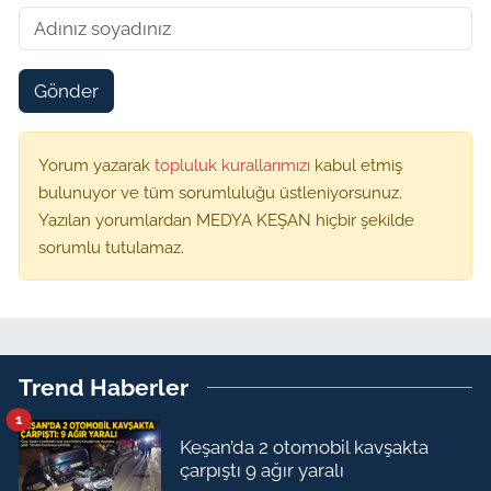
Gönder
Yorum yazarak
topluluk kurallarımızı
kabul etmiş
bulunuyor ve tüm sorumluluğu üstleniyorsunuz.
Yazılan yorumlardan MEDYA KEŞAN hiçbir şekilde
sorumlu tutulamaz.
Trend Haberler
1
Keşan’da 2 otomobil kavşakta
çarpıştı 9 ağır yaralı