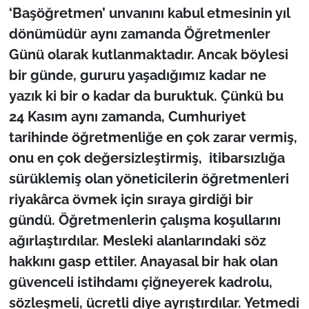
‘Başöğretmen’ unvanını kabul etmesinin yıl
dönümüdür aynı zamanda Öğretmenler
TÜRKİYE
Günü olarak kutlanmaktadır. Ancak böylesi
Bölge
bir günde, gururu yaşadığımız kadar ne
yazık ki bir o kadar da buruktuk. Çünkü bu
Güvenlik
24 Kasım aynı zamanda, Cumhuriyet
tarihinde öğretmenliğe en çok zarar vermiş,
Genel
onu en çok değersizleştirmiş, itibarsızlığa
Politika
sürüklemiş olan yöneticilerin öğretmenleri
riyakârca övmek için sıraya girdiği bir
Flaş Haber
gündü. Öğretmenlerin çalışma koşullarını
ağırlaştırdılar. Mesleki alanlarındaki söz
Dış Haberler
hakkını gasp ettiler. Anayasal bir hak olan
Magazin
güvenceli istihdamı çiğneyerek kadrolu,
sözleşmeli, ücretli diye ayrıştırdılar. Yetmedi