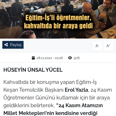
TARIM VE HAYVANCILIK
KÜLTÜR SANAT
RESMİ İLAN
Paylaş
-
+
A
A
SPOR
28.11.2022 - 10:26
976
YAŞAM
HÜSEYİN ÜNSAL YÜCEL
EDİRNE
Kahvaltıda bir konuşma yapan Eğitim-İş
TEKİRDAĞ
Keşan Temsilcilik Başkanı
Erol Yazla
, 24 Kasım
Öğretmenler Günü’nü kutlamak için bir araya
KIRKLARELİ
geldiklerini belirterek,
“24 Kasım Atamızın
Millet Mektepleri’nin kendisine verdiği
ÇANAKKALE