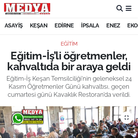
KEŞAN
ASAYİŞ
KEŞAN
EDİRNE
İPSALA
ENEZ
EKO
E-GAZETE
EĞİTİM
Eğitim-İş’li öğretmenler,
ASAYİŞ
kahvaltıda bir araya geldi
SİYASET
Eğitim-İş Keşan Temsilciliği’nin geleneksel 24
Kasım Öğretmenler Günü kahvaltısı, geçen
GÜNDEM
cumartesi günü Kavaklık Restoran’da verildi.
EKONOMİ
SAĞLIK
EĞİTİM