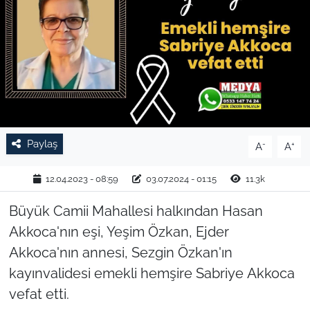
TARIM VE HAYVANCILIK
KÜLTÜR SANAT
RESMİ İLAN
SPOR
Paylaş
-
+
A
A
YAŞAM
12.04.2023 - 08:59
03.07.2024 - 01:15
11.3k
EDİRNE
Büyük Camii Mahallesi halkından Hasan
Akkoca'nın eşi, Yeşim Özkan, Ejder
TEKİRDAĞ
Akkoca'nın annesi, Sezgin Özkan'ın
kayınvalidesi emekli hemşire Sabriye Akkoca
KIRKLARELİ
vefat etti.
ÇANAKKALE