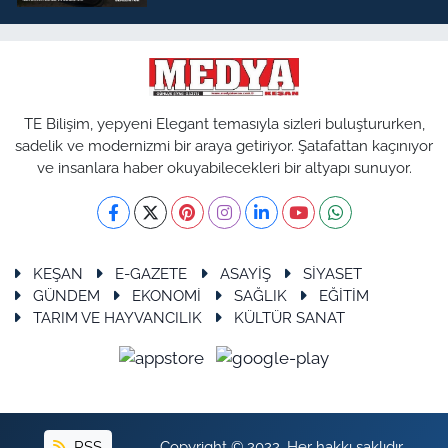
TE Bilişim, yepyeni Elegant temasıyla sizleri buluştururken,
sadelik ve modernizmi bir araya getiriyor. Şatafattan kaçınıyor
ve insanlara haber okuyabilecekleri bir altyapı sunuyor.
KEŞAN
E-GAZETE
ASAYİŞ
SİYASET
GÜNDEM
EKONOMİ
SAĞLIK
EĞİTİM
TARIM VE HAYVANCILIK
KÜLTÜR SANAT
RSS
Copyright © 2022. Her hakkı saklıdır.