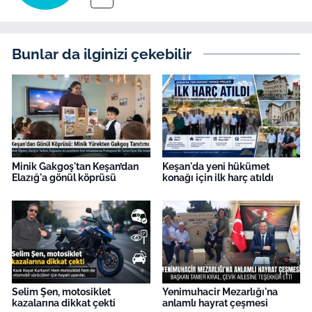
İş Dünyası
Bilim Teknoloji
Bunlar da ilginizi çekebilir
English News
Canlı Maç
Finans
Minik Gakgoş'tan Keşan’dan
Keşan'da yeni hükümet
Elazığ'a gönül köprüsü
konağı için ilk harç atıldı
Genel-A
Gündem-Eğitim
Selim Şen, motosiklet
Yenimuhacir Mezarlığı'na
kazalarına dikkat çekti
anlamlı hayrat çeşmesi