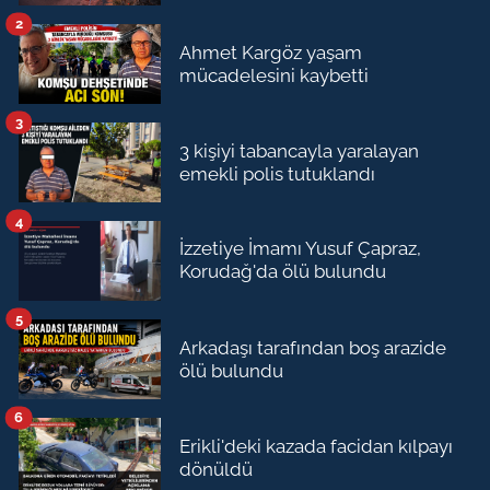
2
Ahmet Kargöz yaşam
mücadelesini kaybetti
3
3 kişiyi tabancayla yaralayan
emekli polis tutuklandı
4
İzzetiye İmamı Yusuf Çapraz,
Korudağ'da ölü bulundu
5
Arkadaşı tarafından boş arazide
ölü bulundu
6
Erikli'deki kazada facidan kılpayı
dönüldü