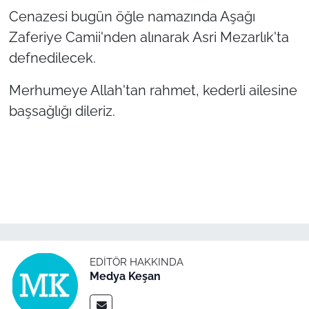
Cenazesi bugün öğle namazında Aşağı
TÜRKİYE
Zaferiye Camii'nden alınarak Asri Mezarlık'ta
defnedilecek.
Bölge
Merhumeye Allah'tan rahmet, kederli ailesine
Güvenlik
başsağlığı dileriz.
Genel
Politika
Flaş Haber
Dış Haberler
EDITÖR HAKKINDA
Medya Keşan
Magazin