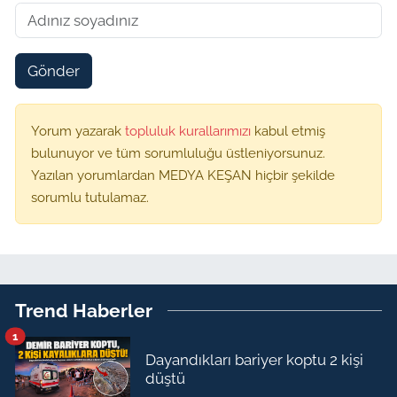
Gönder
Yorum yazarak
topluluk kurallarımızı
kabul etmiş
bulunuyor ve tüm sorumluluğu üstleniyorsunuz.
Yazılan yorumlardan MEDYA KEŞAN hiçbir şekilde
sorumlu tutulamaz.
Trend Haberler
1
Dayandıkları bariyer koptu 2 kişi
düştü