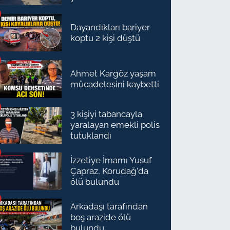
Dayandıkları bariyer
koptu 2 kişi düştü
Ahmet Kargöz yaşam
mücadelesini kaybetti
3 kişiyi tabancayla
yaralayan emekli polis
tutuklandı
İzzetiye İmamı Yusuf
Çapraz, Korudağ'da
ölü bulundu
Arkadaşı tarafından
boş arazide ölü
bulundu