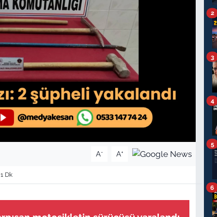
2
3
4
5
-
+
A
A
1 Dk
6