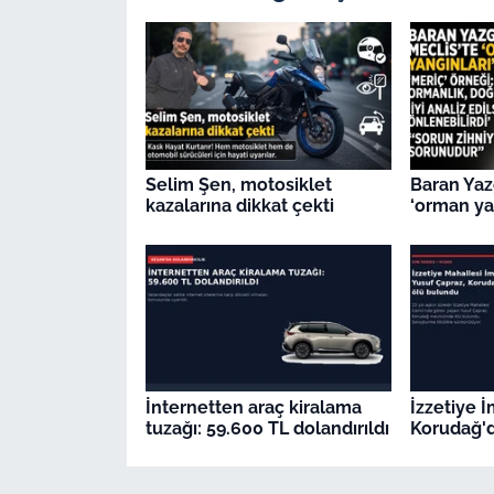
Selim Şen, motosiklet
Baran Yaz
kazalarına dikkat çekti
‘orman yan
İnternetten araç kiralama
İzzetiye 
tuzağı: 59.600 TL dolandırıldı
Korudağ'd