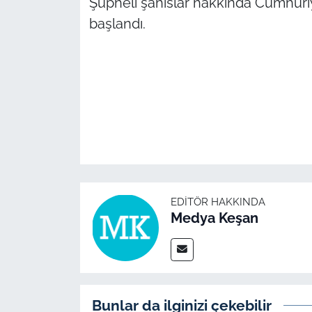
Şüpheli şahıslar hakkında Cumhuriye
İş Dünyası
başlandı.
Bilim Teknoloji
English News
Canlı Maç
Finans
Genel-A
EDITÖR HAKKINDA
Medya Keşan
Gündem-Eğitim
Bunlar da ilginizi çekebilir