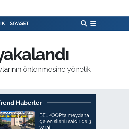
IK
SİYASET
 yakalandı
ylarının önlenmesine yönelik
Trend Haberler
BELKOOP’ta meydana
gelen silahlı saldırıda 3
yaralı