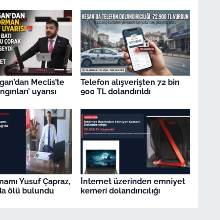
gan’dan Meclis’te
Telefon alışverişten 72 bin
gınları’ uyarısı
900 TL dolandırıldı
İmamı Yusuf Çapraz,
İnternet üzerinden emniyet
a ölü bulundu
kemeri dolandırıcılığı