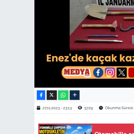
TARIM VE HAYVANCILIK
KÜLTÜR SANAT
RESMİ İLAN
SPOR
YAŞAM
EDİRNE
TEKİRDAĞ
27.11.2023 - 23:13
5729
Okunma Süresi: 
KIRKLARELİ
ÇANAKKALE