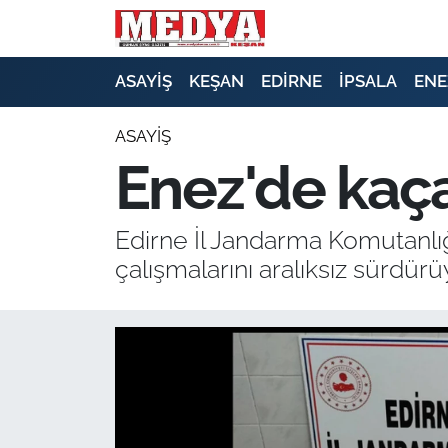
KEŞAN
ASAYİŞ
KEŞAN
EDİRNE
İPSALA
ENE
E-GAZETE
ASAYİŞ
Enez'de kaça
ASAYİŞ
SİYASET
Edirne İl Jandarma Komutanlığ
çalışmalarını aralıksız sürdürü
GÜNDEM
EKONOMİ
SAĞLIK
EĞİTİM