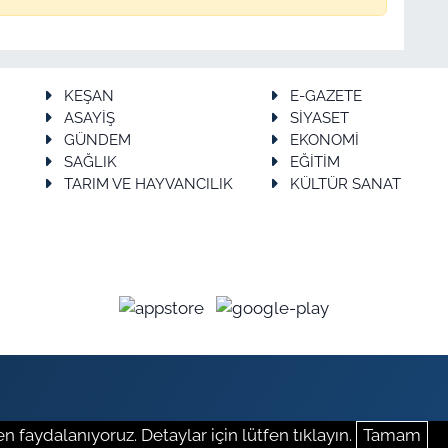
KEŞAN
E-GAZETE
ASAYİŞ
SİYASET
GÜNDEM
EKONOMİ
SAĞLIK
EĞİTİM
TARIM VE HAYVANCILIK
KÜLTÜR SANAT
n faydalanıyoruz. Detaylar için lütfen tıklayın.
Tamam