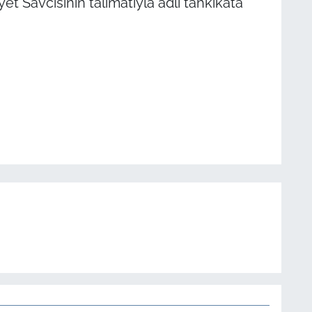
t Savcısının talimatıyla adli tahkikata