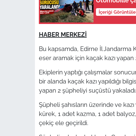
Otomobille ça
İçeriği Görüntül
TÜRKİYE
Bölge
HABER MERKEZİ
Güvenlik
Bu kapsamda, Edirne İl Jandarma Kom
eser aramak için kaçak kazı yapan 
Genel
Ekiplerin yaptığı çalışmalar sonuc
Politika
bir alanda kaçak kazı yapıldığı bilgi
yapan 2 şüpheliyi suçüstü yakaladı
Flaş Haber
Şüpheli şahısların üzerinde ve kazı
Dış Haberler
kürek, 1 adet kazma, 1 adet balyoz
çekiç ele geçirildi.
Magazin