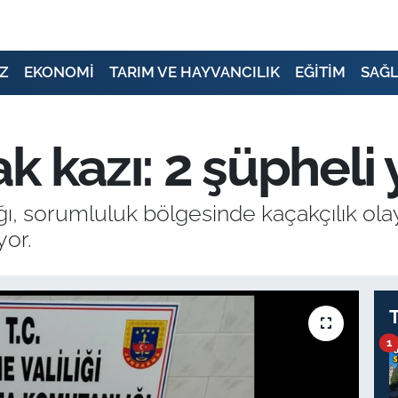
Z
EKONOMİ
TARIM VE HAYVANCILIK
EĞİTİM
SAĞL
k kazı: 2 şüpheli
ı, sorumluluk bölgesinde kaçakçılık ola
yor.
1