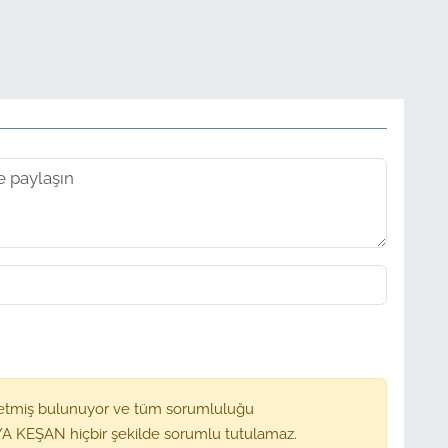
etmiş bulunuyor ve tüm sorumluluğu
A KEŞAN hiçbir şekilde sorumlu tutulamaz.