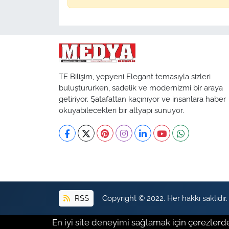
TE Bilişim, yepyeni Elegant temasıyla sizleri
buluştururken, sadelik ve modernizmi bir araya
getiriyor. Şatafattan kaçınıyor ve insanlara haber
okuyabilecekleri bir altyapı sunuyor.
RSS
Copyright © 2022. Her hakkı saklıdır.
En iyi site deneyimi sağlamak için çerezlerde