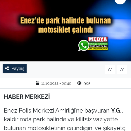
TARIM VE HAYVANCILIK
KÜLTÜR SANAT
RESMİ İLAN
SPOR
Paylaş
-
+
A
A
YAŞAM
11.10.2022 - 09:49
905
EDİRNE
HABER MERKEZİ
TEKİRDAĞ
Enez Polis Merkezi Amirliği’ne başvuran
Y.G.
,
KIRKLARELİ
kaldırımda park halinde ve kilitsiz vaziyette
bulunan motosikletinin çalındığını ve şikayetçi
ÇANAKKALE