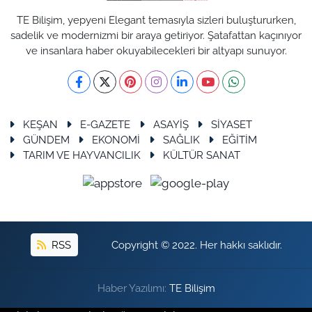
TE Bilişim, yepyeni Elegant temasıyla sizleri buluştururken,
sadelik ve modernizmi bir araya getiriyor. Şatafattan kaçınıyor
ve insanlara haber okuyabilecekleri bir altyapı sunuyor.
KEŞAN
E-GAZETE
ASAYİŞ
SİYASET
GÜNDEM
EKONOMİ
SAĞLIK
EĞİTİM
TARIM VE HAYVANCILIK
KÜLTÜR SANAT
RSS
Copyright © 2022. Her hakkı saklıdır.
Haber Yazılımı:
TE Bilişim