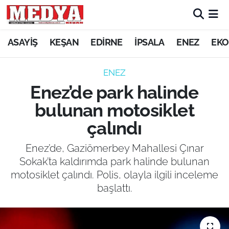
KEŞAN
ASAYİŞ
KEŞAN
EDİRNE
İPSALA
ENEZ
EKO
E-GAZETE
ENEZ
Enez’de park halinde
ASAYİŞ
bulunan motosiklet
SİYASET
çalındı
GÜNDEM
Enez’de, Gaziömerbey Mahallesi Çınar
Sokak’ta kaldırımda park halinde bulunan
EKONOMİ
motosiklet çalındı. Polis, olayla ilgili inceleme
başlattı.
SAĞLIK
EĞİTİM