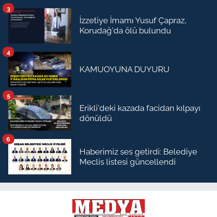
3
İzzetiye İmamı Yusuf Çapraz,
Korudağ'da ölü bulundu
4
KAMUOYUNA DUYURU
5
Erikli'deki kazada facidan kılpayı
dönüldü
6
Haberimiz ses getirdi: Belediye
Meclis listesi güncellendi