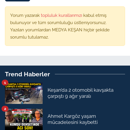
Yorum yazarak
topluluk kurallarımızı
kabul etmiş
bulunuyor ve tüm sorumluluğu üstleniyorsunuz.
Yazılan yorumlardan MEDYA KEŞAN hiçbir şekilde
sorumlu tutulamaz.
Trend Haberler
1
Keşan’da 2 otomobil kavşakta
çarpıştı 9 ağır yaralı
2
Ahmet Kargöz yaşam
mücadelesini kaybetti