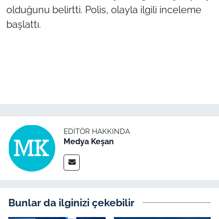
olduğunu belirtti. Polis, olayla ilgili inceleme
TÜRKİYE
başlattı.
Bölge
Güvenlik
Genel
Politika
EDITÖR HAKKINDA
Medya Keşan
Flaş Haber
Dış Haberler
Magazin
Bunlar da ilginizi çekebilir