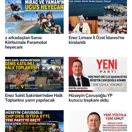
İş Dünyası
Bilim Teknoloji
English News
2 arkadaştan Saros
Enez Limanı İl Özel İdaresi’ne
Körfezinde Paramotor
kiralandı
Canlı Maç
heyecanı
Finans
Genel-A
Gündem-Eğitim
Enez Sahil Sakinleri’nden Halk
Hüseyin Çavuşoğlu YP
Toplantısı yarın yapılacak
kurucu başkanı oldu