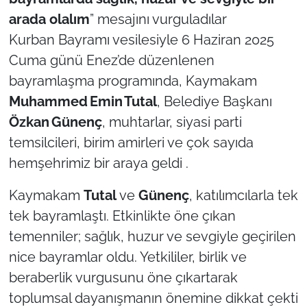
arada olalım
” mesajını vurguladılar
TÜRKİYE
Kurban Bayramı vesilesiyle 6 Haziran 2025
Cuma günü Enez’de düzenlenen
Bölge
bayramlaşma programında, Kaymakam
Muhammed
Emin
Tutal
, Belediye Başkanı
Güvenlik
Özkan
Günenç
, muhtarlar, siyasi parti
Genel
temsilcileri, birim amirleri ve çok sayıda
hemşehrimiz bir araya geldi .
Politika
Kaymakam
Tutal
ve
Günenç
, katılımcılarla tek
Flaş Haber
tek bayramlaştı. Etkinlikte öne çıkan
temenniler; sağlık, huzur ve sevgiyle geçirilen
Dış Haberler
nice bayramlar oldu. Yetkililer, birlik ve
beraberlik vurgusunu öne çıkartarak
Magazin
toplumsal dayanışmanın önemine dikkat çekti