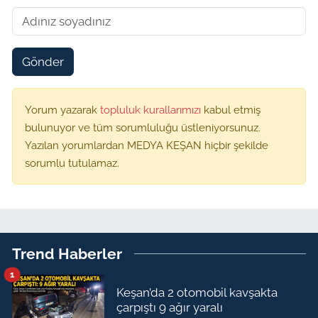
Gönder
Yorum yazarak
topluluk kurallarımızı
kabul etmiş
bulunuyor ve tüm sorumluluğu üstleniyorsunuz.
Yazılan yorumlardan MEDYA KEŞAN hiçbir şekilde
sorumlu tutulamaz.
Trend Haberler
1
Keşan’da 2 otomobil kavşakta
çarpıştı 9 ağır yaralı