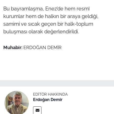
İş Dünyası
Bu bayramlaşma, Enez’de hem resmî
Bilim Teknoloji
kurumlar hem de halkın bir araya geldiği,
samimi ve sıcak geçen bir halk-toplum
English News
buluşması olarak değerlendirildi.
Canlı Maç
Muhabir:
ERDOĞAN DEMİR
Finans
Genel-A
Gündem-Eğitim
EDITÖR HAKKINDA
Erdoğan Demir