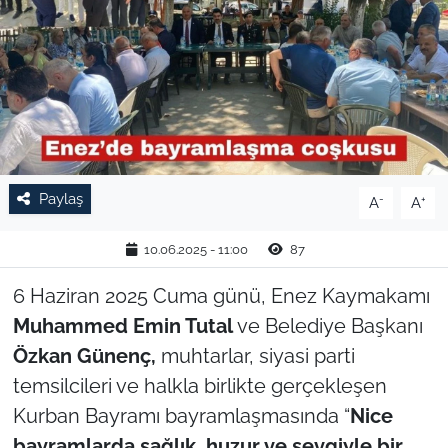
TARIM VE HAYVANCILIK
KÜLTÜR SANAT
RESMİ İLAN
SPOR
Paylaş
-
+
A
A
YAŞAM
10.06.2025 - 11:00
87
EDİRNE
6 Haziran 2025 Cuma günü, Enez Kaymakamı
Muhammed Emin Tutal
ve Belediye Başkanı
TEKİRDAĞ
Özkan Günenç,
muhtarlar, siyasi parti
temsilcileri ve halkla birlikte gerçekleşen
KIRKLARELİ
Kurban Bayramı bayramlaşmasında “
Nice
bayramlarda sağlık, huzur ve sevgiyle bir
ÇANAKKALE