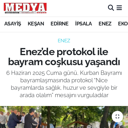
KEŞAN
ASAYİŞ
KEŞAN
EDİRNE
İPSALA
ENEZ
EKO
E-GAZETE
ENEZ
Enez’de protokol ile
ASAYİŞ
bayram coşkusu yaşandı
SİYASET
6 Haziran 2025 Cuma günü, Kurban Bayramı
bayramlaşmasında protokol “Nice
GÜNDEM
bayramlarda sağlık, huzur ve sevgiyle bir
arada olalım” mesajını vurguladılar
EKONOMİ
SAĞLIK
EĞİTİM