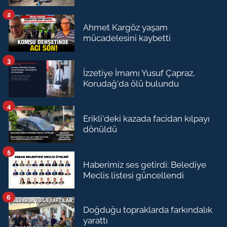
2
Ahmet Kargöz yaşam
mücadelesini kaybetti
3
İzzetiye İmamı Yusuf Çapraz,
Korudağ'da ölü bulundu
4
Erikli'deki kazada facidan kılpayı
dönüldü
5
Haberimiz ses getirdi: Belediye
Meclis listesi güncellendi
6
Doğduğu topraklarda farkındalık
yarattı