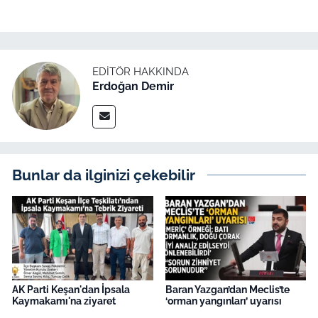
EDITÖR HAKKINDA
Erdoğan Demir
Bunlar da ilginizi çekebilir
AK Parti Keşan'dan İpsala
Baran Yazgan’dan Meclis’te
Kaymakamı'na ziyaret
‘orman yangınları’ uyarısı