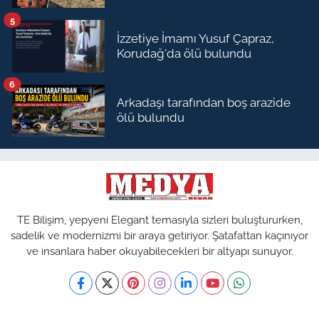
5
İzzetiye İmamı Yusuf Çapraz,
Korudağ'da ölü bulundu
6
Arkadaşı tarafından boş arazide
ölü bulundu
TE Bilişim, yepyeni Elegant temasıyla sizleri buluştururken,
sadelik ve modernizmi bir araya getiriyor. Şatafattan kaçınıyor
ve insanlara haber okuyabilecekleri bir altyapı sunuyor.