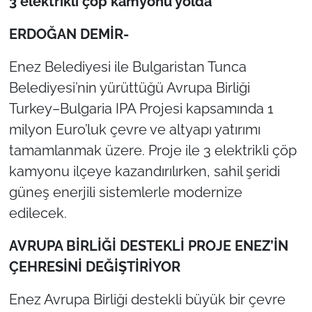
3 elektrikli çöp kamyonu yolda
ERDOĞAN DEMİR-
TÜRKİYE
Enez Belediyesi ile Bulgaristan Tunca
Bölge
Belediyesi’nin yürüttüğü Avrupa Birliği
Güvenlik
Turkey–Bulgaria IPA Projesi kapsamında 1
milyon Euro’luk çevre ve altyapı yatırımı
Genel
tamamlanmak üzere. Proje ile 3 elektrikli çöp
kamyonu ilçeye kazandırılırken, sahil şeridi
Politika
güneş enerjili sistemlerle modernize
Flaş Haber
edilecek.
AVRUPA BİRLİĞİ DESTEKLİ PROJE ENEZ’İN
Dış Haberler
ÇEHRESİNİ DEĞİŞTİRİYOR
Magazin
Enez Avrupa Birliği destekli büyük bir çevre