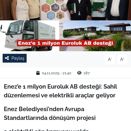
TARIM VE HAYVANCILIK
KÜLTÜR SANAT
RESMİ İLAN
SPOR
Paylaş
-
+
A
A
YAŞAM
04.11.2025 - 21:40
187
EDİRNE
Enez’e 1 milyon Euroluk AB desteği: Sahil
düzenlemesi ve elektrikli araçlar geliyor
TEKİRDAĞ
Enez Belediyesi’nden Avrupa
KIRKLARELİ
Standartlarında dönüşüm projesi
ÇANAKKALE