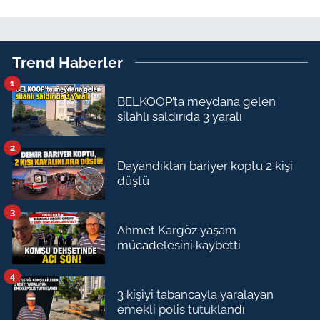
Trend Haberler
1
BELKOOP’ta meydana gelen
silahlı saldırıda 3 yaralı
2
Dayandıkları bariyer koptu 2 kişi
düştü
3
Ahmet Kargöz yaşam
mücadelesini kaybetti
4
3 kişiyi tabancayla yaralayan
emekli polis tutuklandı