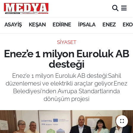
KEŞAN
ASAYİŞ
KEŞAN
EDİRNE
İPSALA
ENEZ
EKO
E-GAZETE
SİYASET
Enez’e 1 milyon Euroluk AB
ASAYİŞ
desteği
SİYASET
Enez’e 1 milyon Euroluk AB desteği:Sahil
düzenlemesi ve elektrikli araçlar geliyor.Enez
GÜNDEM
Belediyesi’nden Avrupa Standartlarında
dönüşüm projesi
EKONOMİ
SAĞLIK
EĞİTİM