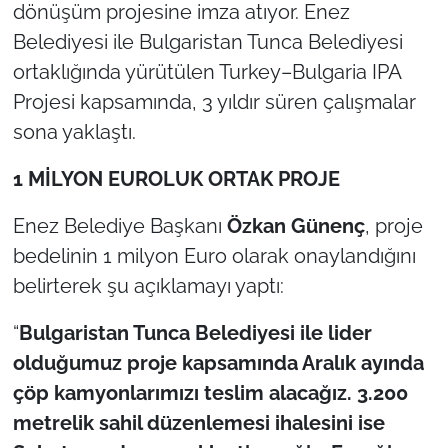
İş Dünyası
dönüşüm projesine imza atıyor. Enez
Belediyesi ile Bulgaristan Tunca Belediyesi
Bilim Teknoloji
ortaklığında yürütülen Turkey–Bulgaria IPA
Projesi kapsamında, 3 yıldır süren çalışmalar
English News
sona yaklaştı.
Canlı Maç
1 MİLYON EUROLUK ORTAK PROJE
Finans
Enez Belediye Başkanı
Özkan Günenç
, proje
bedelinin 1 milyon Euro olarak onaylandığını
Genel-A
belirterek şu açıklamayı yaptı:
Gündem-Eğitim
“
Bulgaristan Tunca Belediyesi ile lider
olduğumuz proje kapsamında Aralık ayında
çöp kamyonlarımızı teslim alacağız. 3.200
metrelik sahil düzenlemesi ihalesini ise