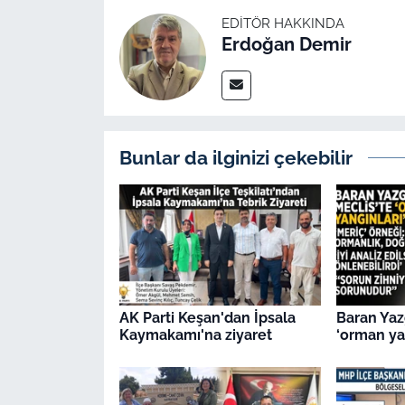
EDITÖR HAKKINDA
Erdoğan Demir
Bunlar da ilginizi çekebilir
AK Parti Keşan'dan İpsala
Baran Yaz
Kaymakamı'na ziyaret
‘orman yan