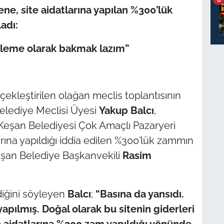
ne, site aidatlarına yapılan %300’lük
adı:
lleme olarak bakmak lazım”
ekleştirilen olağan meclis toplantısının
elediye Meclisi Üyesi
Yakup Balcı
,
 Keşan Belediyesi Çok Amaçlı Pazaryeri
arına yapıldığı iddia edilen %300’lük zammın
şan Belediye Başkanvekili
Rasim
ediğini söyleyen
Balcı
;
“Basına da yansıdı.
 yapılmış. Doğal olarak bu sitenin giderleri
te aidatlarına %300 zam yapıldığı yönünde