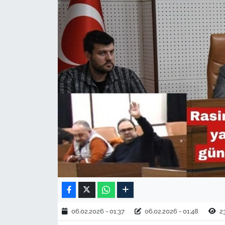
TARIM VE HAYVANCILIK
KÜLTÜR SANAT
RESMİ İLAN
SPOR
YAŞAM
EDİRNE
TEKİRDAĞ
KIRKLARELİ
06.02.2026 - 01:37
06.02.2026 - 01:48
2
ÇANAKKALE