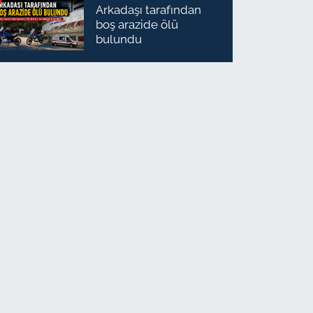
Arkadaşı tarafından
boş arazide ölü
bulundu