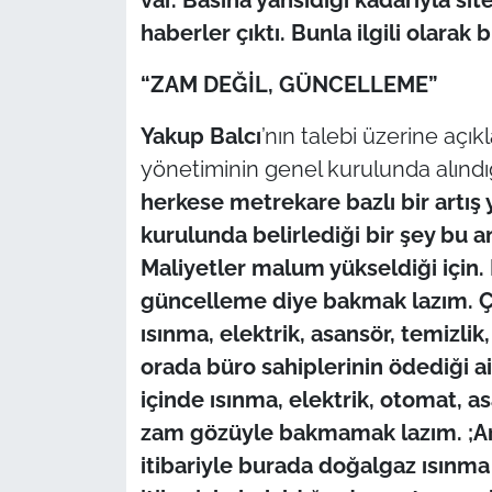
İş Dünyası
haberler çıktı. Bunla ilgili olarak b
Bilim Teknoloji
“ZAM DEĞİL, GÜNCELLEME”
English News
Yakup
Balcı
’nın talebi üzerine açı
yönetiminin genel kurulunda alındığ
Canlı Maç
herkese metrekare bazlı bir artış 
Finans
kurulunda belirlediği bir şey bu a
Maliyetler malum yükseldiği için
Genel-A
güncelleme diye bakmak lazım. Çün
ısınma, elektrik, asansör, temizlik,
Gündem-Eğitim
orada büro sahiplerinin ödediği ai
içinde ısınma, elektrik, otomat, a
zam gözüyle bakmamak lazım. ;Arta
itibariyle burada doğalgaz ısınma