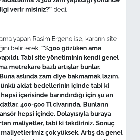
ilgi verir misiniz?”
dedi.
klama yapan Rasim Ergene ise, kararın site
ını belirterek;
“%300 gözüken ama
yapıldı. Tabi site yönetiminin kendi genel
ma metrekare bazlı artışlar bunlar.
. Buna aslında zam diye bakmamak lazım,
kü aidat bedellerinin içinde tabi ki
 hepsi içerisinde barındırdığı için şu an
datlar, 400-500 Tl civarında. Bunların
sansör hepsi içinde. Dolayısıyla buraya
n maliyetler, tabi ki takdiriniz. Sonuç
 maliyetlerimiz çok yüksek. Artış da genel