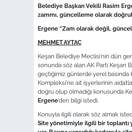
Belediye Başkan Vekili Rasim Erge
TÜRKİYE
zammı, güncelleme olarak doğrul
Ergene “Zam olarak değil, günce
Bölge
MEHMET AYTAÇ
Güvenlik
Keşan Belediye Meclisi’nin dün gerç
Genel
sonunda söz alan AK Parti Keşan B
geçtiğimiz günlerde yerel basında
Politika
Kompleksi’ne ait işyerlerinin aidatl
Flaş Haber
doğru olup olmadığı konusunda Ke
Ergene
’den bilgi istedi.
Dış Haberler
Konuyla ilgili olarak söz almak ist
Magazin
Site yönetimiyle ilgili bir toplantı
var. Basına yansıdığı kadarıyla si