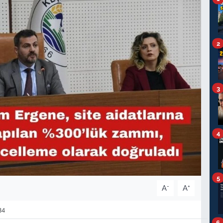
2
3
4
5
-
+
A
A
34
6