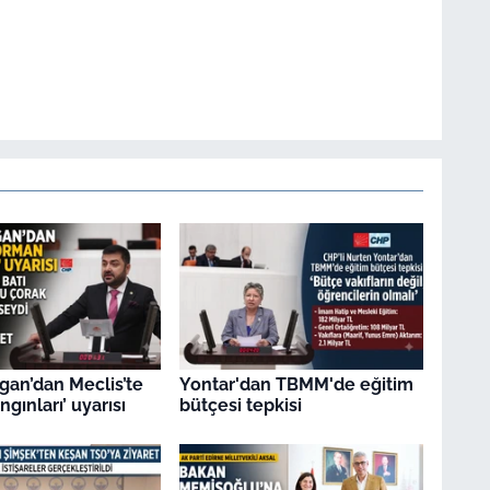
gan’dan Meclis’te
Yontar'dan TBMM'de eğitim
gınları’ uyarısı
bütçesi tepkisi