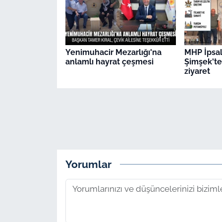
Yenimuhacir Mezarlığı'na
MHP İpsal
anlamlı hayrat çeşmesi
Şimşek't
ziyaret
Yorumlar