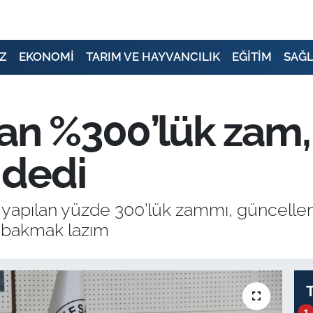
Z
EKONOMİ
TARIM VE HAYVANCILIK
EĞİTİM
SAĞL
an %300’lük zam, 
 dedi
a yapılan yüzde 300’lük zammı, güncelle
 bakmak lazım
1