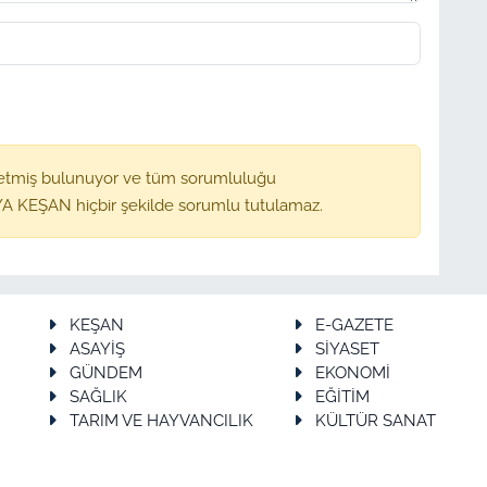
etmiş bulunuyor ve tüm sorumluluğu
A KEŞAN hiçbir şekilde sorumlu tutulamaz.
KEŞAN
E-GAZETE
ASAYİŞ
SİYASET
GÜNDEM
EKONOMİ
SAĞLIK
EĞİTİM
TARIM VE HAYVANCILIK
KÜLTÜR SANAT