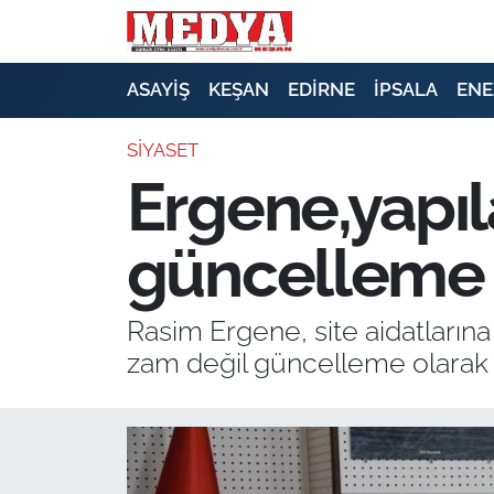
KEŞAN
ASAYİŞ
KEŞAN
EDİRNE
İPSALA
ENE
E-GAZETE
SİYASET
Ergene,yapıl
ASAYİŞ
güncelleme
SİYASET
GÜNDEM
Rasim Ergene, site aidatların
zam değil güncelleme olarak
EKONOMİ
SAĞLIK
EĞİTİM