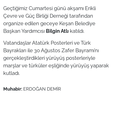
Geçtiğimiz Cumartesi günü akşamı Erikli
TÜRKİYE
Çevre ve Güç Birliği Derneği tarafından
organize edilen geceye Keşan Belediye
Bölge
Başkan Yardımcısı
Bilgin Atlı
katıldı.
Güvenlik
Vatandaşlar Atatürk Posterleri ve Türk
Bayrakları ile 30 Ağustos Zafer Bayramı’nı
Genel
gerçekleştirdikleri yürüyüş posterleriyle
Politika
marşlar ve türküler eşliğinde yürüyüş yaparak
kutladı.
Flaş Haber
Muhabir:
ERDOĞAN DEMİR
Dış Haberler
Magazin