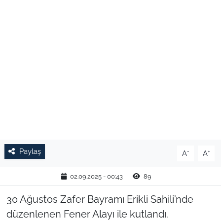
TARIM VE HAYVANCILIK
KÜLTÜR SANAT
RESMİ İLAN
SPOR
YAŞAM
EDİRNE
Paylaş
-
+
A
A
TEKİRDAĞ
02.09.2025 - 00:43
89
KIRKLARELİ
30 Ağustos Zafer Bayramı Erikli Sahili’nde
düzenlenen Fener Alayı ile kutlandı.
ÇANAKKALE