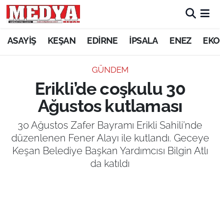
KEŞAN
ASAYİŞ
KEŞAN
EDİRNE
İPSALA
ENEZ
EKO
E-GAZETE
GÜNDEM
Erikli’de coşkulu 30
ASAYİŞ
Ağustos kutlaması
SİYASET
30 Ağustos Zafer Bayramı Erikli Sahili’nde
düzenlenen Fener Alayı ile kutlandı. Geceye
GÜNDEM
Keşan Belediye Başkan Yardımcısı Bilgin Atlı
da katıldı
EKONOMİ
SAĞLIK
EĞİTİM