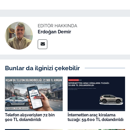
İş Dünyası
Bilim Teknoloji
EDITÖR HAKKINDA
English News
Erdoğan Demir
Canlı Maç
Finans
Bunlar da ilginizi çekebilir
Genel-A
Gündem-Eğitim
Telefon alışverişten 72 bin
İnternetten araç kiralama
900 TL dolandırıldı
tuzağı: 59.600 TL dolandırıldı