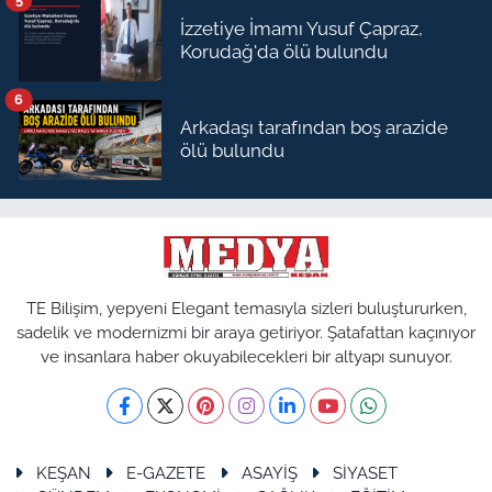
İzzetiye İmamı Yusuf Çapraz,
Korudağ'da ölü bulundu
6
Arkadaşı tarafından boş arazide
ölü bulundu
TE Bilişim, yepyeni Elegant temasıyla sizleri buluştururken,
sadelik ve modernizmi bir araya getiriyor. Şatafattan kaçınıyor
ve insanlara haber okuyabilecekleri bir altyapı sunuyor.
KEŞAN
E-GAZETE
ASAYİŞ
SİYASET