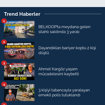
Trend Haberler
1
BELKOOP’ta meydana gelen
silahlı saldırıda 3 yaralı
2
Dayandıkları bariyer koptu 2 kişi
düştü
3
Ahmet Kargöz yaşam
mücadelesini kaybetti
4
3 kişiyi tabancayla yaralayan
emekli polis tutuklandı
5