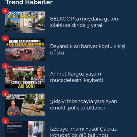
Trend Haberler
1
BELKOOP’ta meydana gelen
silahlı saldırıda 3 yaralı
2
Dayandıkları bariyer koptu 2 kişi
düştü
3
Ahmet Kargöz yaşam
mücadelesini kaybetti
4
3 kişiyi tabancayla yaralayan
emekli polis tutuklandı
5
İzzetiye İmamı Yusuf Çapraz,
Korudağ'da ölü bulundu