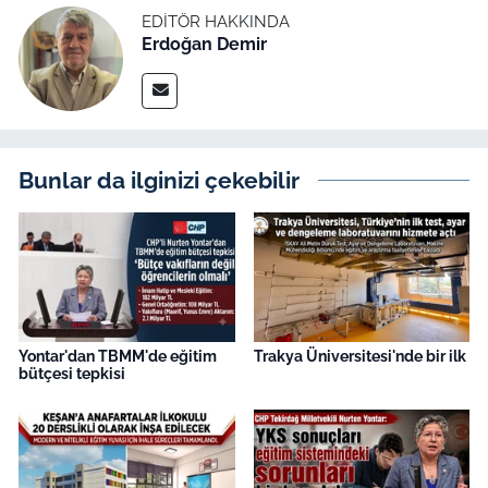
İş Dünyası
EDITÖR HAKKINDA
Erdoğan Demir
Bilim Teknoloji
English News
Canlı Maç
Bunlar da ilginizi çekebilir
Finans
Genel-A
Gündem-Eğitim
Yontar'dan TBMM'de eğitim
Trakya Üniversitesi'nde bir ilk
bütçesi tepkisi