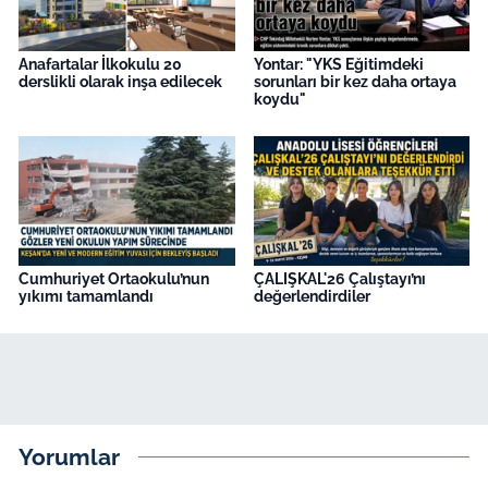
Anafartalar İlkokulu 20
Yontar: "YKS Eğitimdeki
derslikli olarak inşa edilecek
sorunları bir kez daha ortaya
koydu"
Cumhuriyet Ortaokulu’nun
ÇALIŞKAL'26 Çalıştayı’nı
yıkımı tamamlandı
değerlendirdiler
Yorumlar