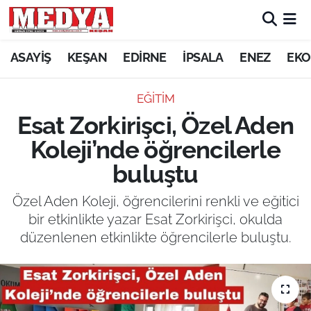
KEŞAN
ASAYİŞ
KEŞAN
EDİRNE
İPSALA
ENEZ
EKO
E-GAZETE
EĞİTİM
Esat Zorkirişci, Özel Aden
ASAYİŞ
Koleji’nde öğrencilerle
SİYASET
buluştu
GÜNDEM
Özel Aden Koleji, öğrencilerini renkli ve eğitici
bir etkinlikte yazar Esat Zorkirişci, okulda
EKONOMİ
düzenlenen etkinlikte öğrencilerle buluştu.
SAĞLIK
EĞİTİM