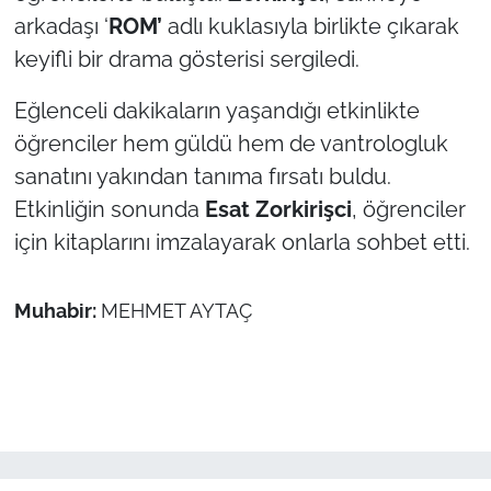
arkadaşı ‘
ROM’
adlı kuklasıyla birlikte çıkarak
TÜRKİYE
keyifli bir drama gösterisi sergiledi.
Bölge
Eğlenceli dakikaların yaşandığı etkinlikte
öğrenciler hem güldü hem de vantrologluk
Güvenlik
sanatını yakından tanıma fırsatı buldu.
Etkinliğin sonunda
Esat Zorkirişci
, öğrenciler
Genel
için kitaplarını imzalayarak onlarla sohbet etti.
Politika
Muhabir:
MEHMET AYTAÇ
Flaş Haber
Dış Haberler
Magazin