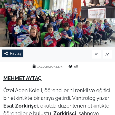
TARIM VE HAYVANCILIK
KÜLTÜR SANAT
RESMİ İLAN
SPOR
Paylaş
-
+
A
A
YAŞAM
15.10.2025 - 22:39
58
EDİRNE
MEHMET AYTAÇ
TEKİRDAĞ
Özel Aden Koleji, öğrencilerini renkli ve eğitici
bir etkinlikte bir araya getirdi. Vantrolog yazar
KIRKLARELİ
Esat Zorkirişci,
okulda düzenlenen etkinlikte
öğrencilerle buluştu.
Zorkirişci
, sahneye
ÇANAKKALE