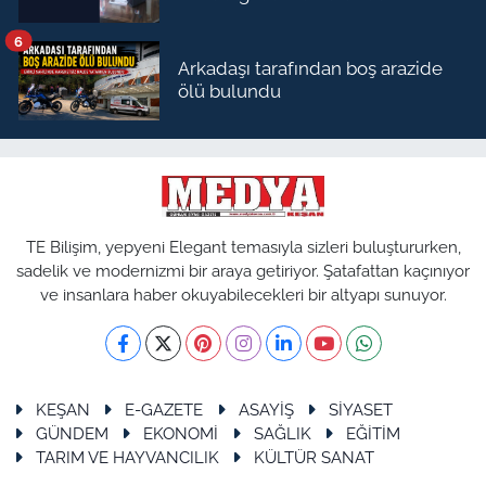
6
Arkadaşı tarafından boş arazide
ölü bulundu
TE Bilişim, yepyeni Elegant temasıyla sizleri buluştururken,
sadelik ve modernizmi bir araya getiriyor. Şatafattan kaçınıyor
ve insanlara haber okuyabilecekleri bir altyapı sunuyor.
KEŞAN
E-GAZETE
ASAYİŞ
SİYASET
GÜNDEM
EKONOMİ
SAĞLIK
EĞİTİM
TARIM VE HAYVANCILIK
KÜLTÜR SANAT