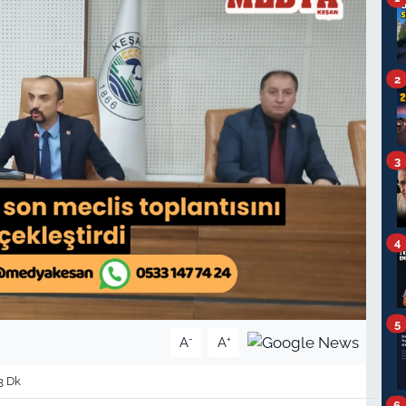
2
3
4
5
-
+
A
A
3 Dk
6