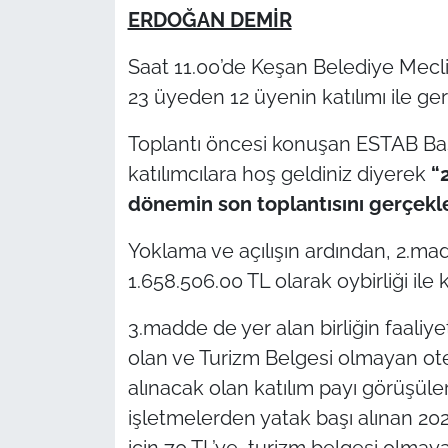
ERDOĞAN DEMİR
TÜRKİYE
Saat 11.00’de Keşan Belediye Mecli
23 üyeden 12 üyenin katılımı ile gerç
Bölge
Toplantı öncesi konuşan ESTAB B
Güvenlik
katılımcılara hoş geldiniz diyerek
“
Genel
dönemin son toplantısını gerçekle
Yoklama ve açılışın ardından, 2.madd
Politika
1.658.506.00 TL olarak oybirliği ile k
Flaş Haber
3.madde de yer alan birliğin faaliy
Dış Haberler
olan ve Turizm Belgesi olmayan ot
alınacak olan katılım payı görüşül
Magazin
işletmelerden yatak başı alınan 2023
için 70 TL’ye, turizm belgesi olmay