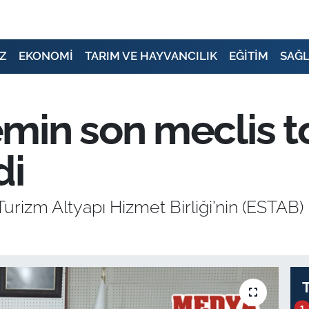
Z
EKONOMİ
TARIM VE HAYVANCILIK
EĞİTİM
SAĞL
in son meclis to
di
rizm Altyapı Hizmet Birliği’nin (ESTAB) 
1