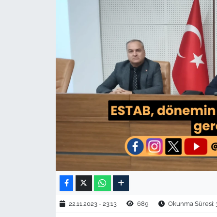
TARIM VE HAYVANCILIK
KÜLTÜR SANAT
RESMİ İLAN
SPOR
YAŞAM
EDİRNE
TEKİRDAĞ
KIRKLARELİ
22.11.2023 - 23:13
689
Okunma Süresi: 
ÇANAKKALE