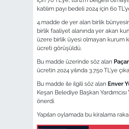
İş Dünyası
katılım payı bedeli 2024 için 60 TL’ye
Bilim Teknoloji
4.madde de yer alan birlik bünyes
birlik faaliyet alanında yer akan k
English News
üzere birlik üyesi olmayan kurum k
Canlı Maç
ücreti görüşüldü.
Finans
Bu madde üzerinde söz alan
Paça
ücretin 2024 yılında 3.750 TL’ye çıkar
Genel-A
Bu madde ile ilgili söz alan
Enver 
Gündem-Eğitim
Keşan Belediye Başkan Yardımcısı
önerdi.
Yapılan oylamada bu kiralama rakamı 