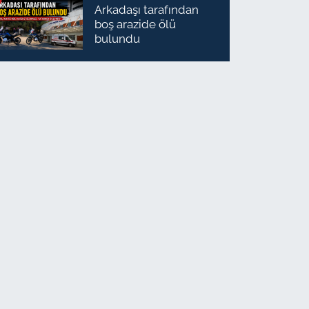
Arkadaşı tarafından
boş arazide ölü
bulundu