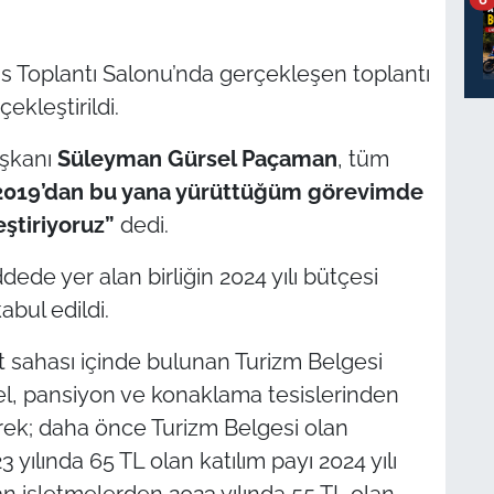
s Toplantı Salonu’nda gerçekleşen toplantı
ekleştirildi.
aşkanı
Süleyman Gürsel Paçaman
, tüm
2019’dan bu yana yürüttüğüm görevimde
ştiriyoruz”
dedi.
ede yer alan birliğin 2024 yılı bütçesi
abul edildi.
et sahası içinde bulunan Turizm Belgesi
el, pansiyon ve konaklama tesislerinden
erek; daha önce Turizm Belgesi olan
 yılında 65 TL olan katılım payı 2024 yılı
an işletmelerden 2023 yılında 55 TL olan