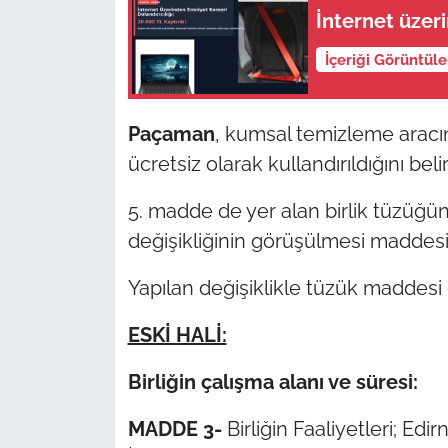
İnternet üzer
İçeriği Görüntül
Paçaman
, kumsal temizleme aracını
ücretsiz olarak kullandırıldığını belirt
5. madde de yer alan birlik tüzüğünü
değişikliğinin görüşülmesi maddesi de
Yapılan değişiklikle tüzük maddesi d
ESKİ HALİ:
Birliğin çalışma alanı ve süresi:
MADDE 3-
Birliğin Faaliyetleri; Edir