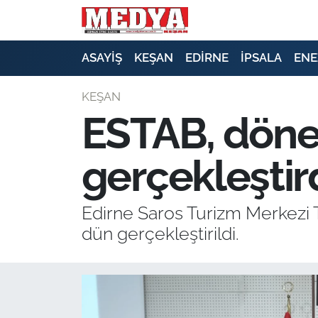
KEŞAN
ASAYİŞ
KEŞAN
EDİRNE
İPSALA
ENE
E-GAZETE
KEŞAN
ESTAB, dönem
ASAYİŞ
gerçekleştir
SİYASET
GÜNDEM
Edirne Saros Turizm Merkezi Tu
dün gerçekleştirildi.
EKONOMİ
SAĞLIK
EĞİTİM