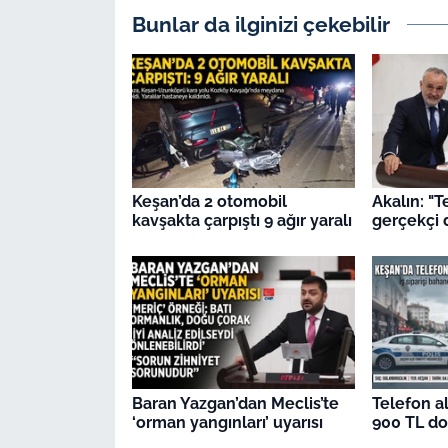
İş Dünyası
Bunlar da ilginizi çekebilir
Bilim Teknoloji
English News
Canlı Maç
Keşan’da 2 otomobil
Akalın: "T
Finans
kavşakta çarpıştı 9 ağır yaralı
gerçekçi 
Genel-A
Gündem-Eğitim
Baran Yazgan’dan Meclis’te
Telefon al
‘orman yangınları’ uyarısı
900 TL dol