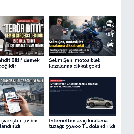
ehdit Bitti" demek
Selim Şen, motosiklet
değildir
kazalarına dikkat çekti
ışverişten 72 bin
İnternetten araç kiralama
andırıldı
tuzağı: 59.600 TL dolandırıldı