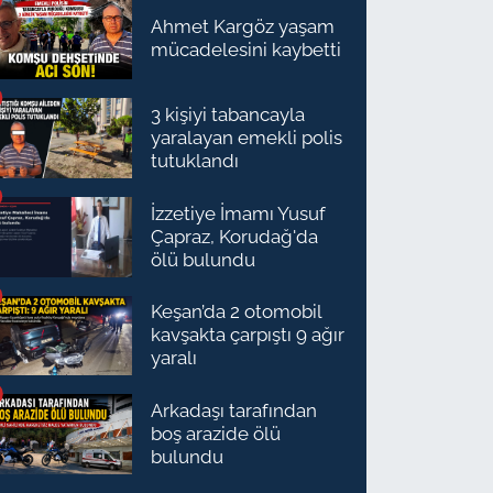
Ahmet Kargöz yaşam
mücadelesini kaybetti
3 kişiyi tabancayla
yaralayan emekli polis
tutuklandı
İzzetiye İmamı Yusuf
Çapraz, Korudağ'da
ölü bulundu
Keşan’da 2 otomobil
kavşakta çarpıştı 9 ağır
yaralı
Arkadaşı tarafından
boş arazide ölü
bulundu