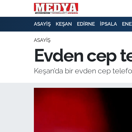
KEŞAN
ASAYİŞ
KEŞAN
EDİRNE
İPSALA
ENE
E-GAZETE
ASAYİŞ
Evden cep te
ASAYİŞ
SİYASET
Keşan’da bir evden cep telefonu
GÜNDEM
EKONOMİ
SAĞLIK
EĞİTİM