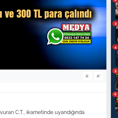
3
4
5
-
+
A
A
6
şvuran C.T., ikametinde uyandığında