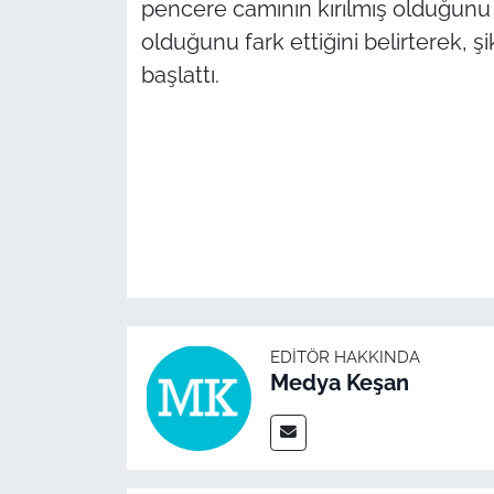
pencere camının kırılmış olduğunu v
olduğunu fark ettiğini belirterek, şi
TÜRKİYE
başlattı.
Bölge
Güvenlik
Genel
Politika
Flaş Haber
EDITÖR HAKKINDA
Medya Keşan
Dış Haberler
Magazin