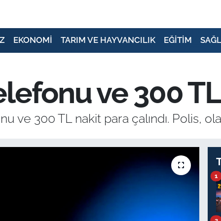
Z
EKONOMİ
TARIM VE HAYVANCILIK
EĞİTİM
SAĞL
lefonu ve 300 TL 
 ve 300 TL nakit para çalındı. Polis, olayl
1
2