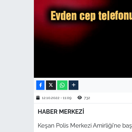
TARIM VE HAYVANCILIK
KÜLTÜR SANAT
RESMİ İLAN
SPOR
YAŞAM
EDİRNE
12.10.2022 - 11:09
732
TEKİRDAĞ
HABER MERKEZİ
KIRKLARELİ
Keşan Polis Merkezi Amirliği’ne ba
ÇANAKKALE