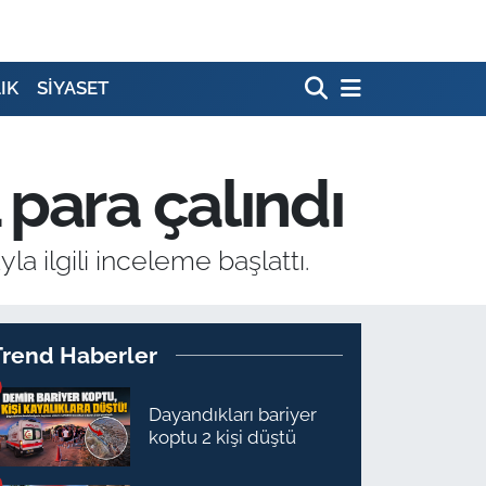
IK
SİYASET
para çalındı
a ilgili inceleme başlattı.
Trend Haberler
Dayandıkları bariyer
koptu 2 kişi düştü