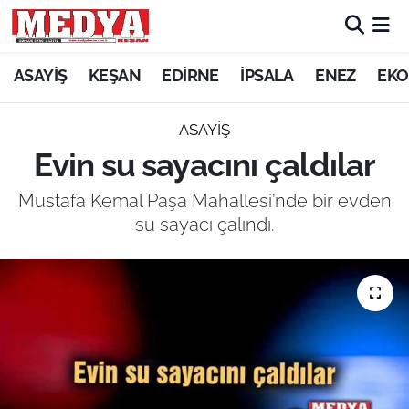
KEŞAN
ASAYİŞ
KEŞAN
EDİRNE
İPSALA
ENEZ
EKO
E-GAZETE
ASAYİŞ
Evin su sayacını çaldılar
ASAYİŞ
Mustafa Kemal Paşa Mahallesi’nde bir evden
SİYASET
su sayacı çalındı.
GÜNDEM
EKONOMİ
SAĞLIK
EĞİTİM