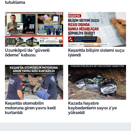
İş Dünyası
tutuklama
Bilim Teknoloji
English News
Canlı Maç
Uzunköprü'de "güvenli
Keşan’da bilişim sistemi suçu
ödeme" kabusu
işlendi
Finans
Genel-A
Gündem-Eğitim
Keşan’da otomobilin
Kazada hayatını
motoruna giren yavru kedi
kaybedenlerin sayısı 2'ye
kurtarıldı
yükseldi