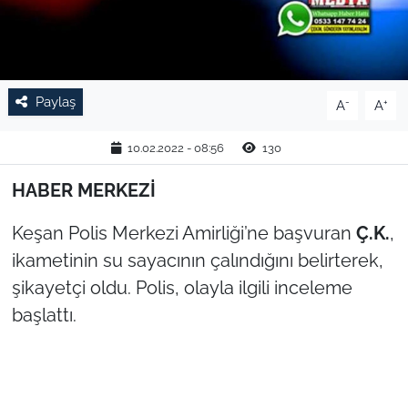
TARIM VE HAYVANCILIK
KÜLTÜR SANAT
Paylaş
-
+
A
A
RESMİ İLAN
10.02.2022 - 08:56
130
SPOR
HABER MERKEZİ
YAŞAM
Keşan Polis Merkezi Amirliği’ne başvuran
Ç.K.
,
ikametinin su sayacının çalındığını belirterek,
EDİRNE
şikayetçi oldu. Polis, olayla ilgili inceleme
TEKİRDAĞ
başlattı.
KIRKLARELİ
ÇANAKKALE