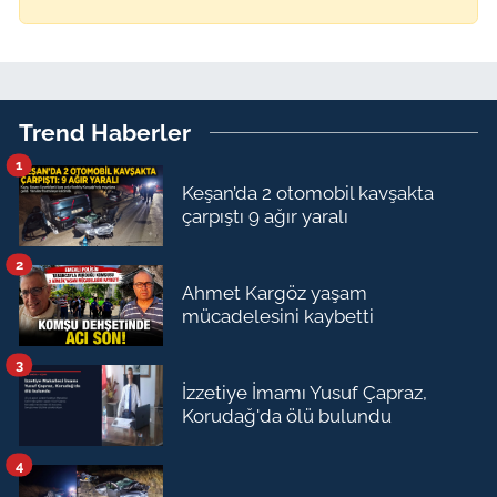
Trend Haberler
1
Keşan’da 2 otomobil kavşakta
çarpıştı 9 ağır yaralı
2
Ahmet Kargöz yaşam
mücadelesini kaybetti
3
İzzetiye İmamı Yusuf Çapraz,
Korudağ'da ölü bulundu
4