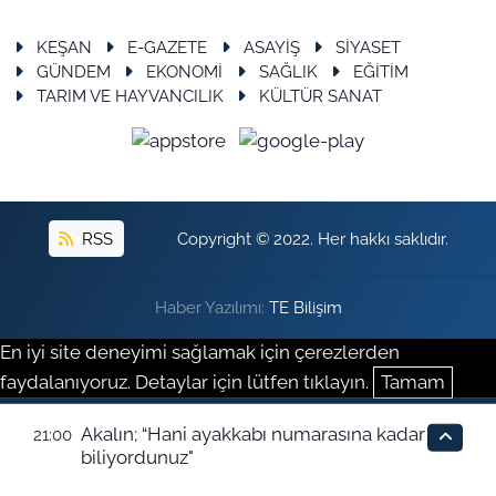
KEŞAN
E-GAZETE
ASAYİŞ
SİYASET
GÜNDEM
EKONOMİ
SAĞLIK
EĞİTİM
TARIM VE HAYVANCILIK
KÜLTÜR SANAT
RSS
Copyright © 2022. Her hakkı saklıdır.
Haber Yazılımı:
TE Bilişim
En iyi site deneyimi sağlamak için çerezlerden
faydalanıyoruz. Detaylar için lütfen tıklayın.
Tamam
Akalın; “Hani ayakkabı numarasına kadar
21:00
biliyordunuz"