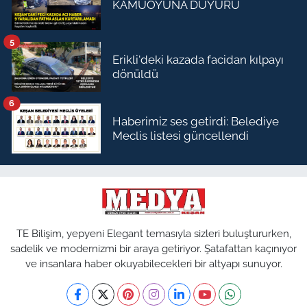
KAMUOYUNA DUYURU
5
Erikli'deki kazada facidan kılpayı
dönüldü
6
Haberimiz ses getirdi: Belediye
Meclis listesi güncellendi
TE Bilişim, yepyeni Elegant temasıyla sizleri buluştururken,
sadelik ve modernizmi bir araya getiriyor. Şatafattan kaçınıyor
ve insanlara haber okuyabilecekleri bir altyapı sunuyor.