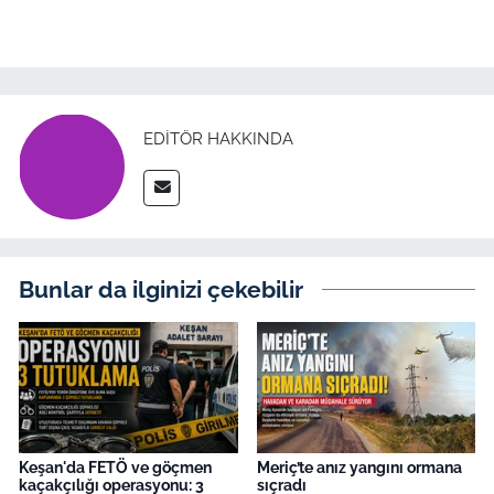
TÜRKİYE
Bölge
EDITÖR HAKKINDA
Güvenlik
Genel
Politika
Bunlar da ilginizi çekebilir
Flaş Haber
Dış Haberler
Magazin
Keşan'da FETÖ ve göçmen
Meriç’te anız yangını ormana
kaçakçılığı operasyonu: 3
sıçradı