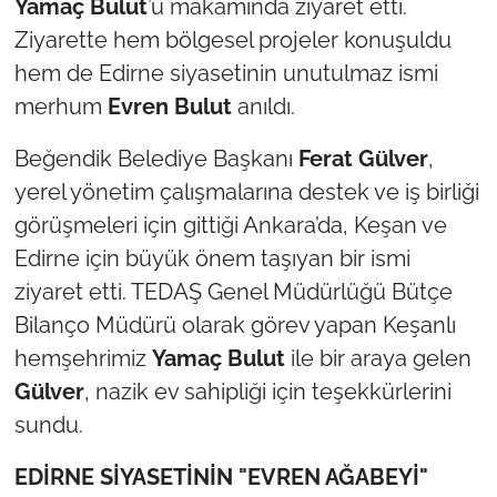
Yamaç Bulut
’u makamında ziyaret etti.
Ziyarette hem bölgesel projeler konuşuldu
TÜRKİYE
hem de Edirne siyasetinin unutulmaz ismi
merhum
Evren Bulut
anıldı.
Bölge
Beğendik Belediye Başkanı
Ferat Gülver
,
Güvenlik
yerel yönetim çalışmalarına destek ve iş birliği
Genel
görüşmeleri için gittiği Ankara’da, Keşan ve
Edirne için büyük önem taşıyan bir ismi
Politika
ziyaret etti. TEDAŞ Genel Müdürlüğü Bütçe
Bilanço Müdürü olarak görev yapan Keşanlı
Flaş Haber
hemşehrimiz
Yamaç Bulut
ile bir araya gelen
Gülver
, nazik ev sahipliği için teşekkürlerini
Dış Haberler
sundu.
Magazin
EDİRNE SİYASETİNİN "EVREN AĞABEYİ"