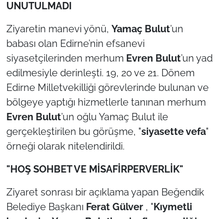
İş Dünyası
UNUTULMADI
Ziyaretin manevi yönü,
Yamaç Bulut
’un
Bilim Teknoloji
babası olan Edirne’nin efsanevi
English News
siyasetçilerinden merhum
Evren Bulut
’un yad
edilmesiyle derinleşti. 19, 20 ve 21. Dönem
Canlı Maç
Edirne Milletvekilliği görevlerinde bulunan ve
bölgeye yaptığı hizmetlerle tanınan merhum
Finans
Evren Bulut
’un oğlu Yamaç Bulut ile
Genel-A
gerçekleştirilen bu görüşme, "
siyasette vefa
"
örneği olarak nitelendirildi.
Gündem-Eğitim
"HOŞ SOHBET VE MİSAFİRPERVERLİK"
Ziyaret sonrası bir açıklama yapan Beğendik
Belediye Başkanı
Ferat Gülver
, "
Kıymetli