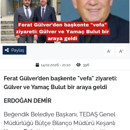
TARIM VE HAYVANCILIK
KÜLTÜR SANAT
RESMİ İLAN
Paylaş
-
+
A
A
SPOR
14.02.2026 - 21:10
396
YAŞAM
Ferat Gülver’den başkente "vefa" ziyareti:
EDİRNE
Gülver ve Yamaç Bulut bir araya geldi
TEKİRDAĞ
ERDOĞAN DEMİR
Beğendik Belediye Başkanı, TEDAŞ Genel
KIRKLARELİ
Müdürlüğü Bütçe Bilanço Müdürü Keşanlı
ÇANAKKALE