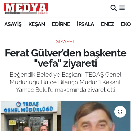
KEŞAN
ASAYİŞ
KEŞAN
EDİRNE
İPSALA
ENEZ
EKO
E-GAZETE
SİYASET
Ferat Gülver’den başkente
ASAYİŞ
"vefa" ziyareti
SİYASET
Beğendik Belediye Başkanı, TEDAŞ Genel
Müdürlüğü Bütçe Bilanço Müdürü Keşanlı
GÜNDEM
Yamaç Bulut’u makamında ziyaret etti
EKONOMİ
SAĞLIK
EĞİTİM