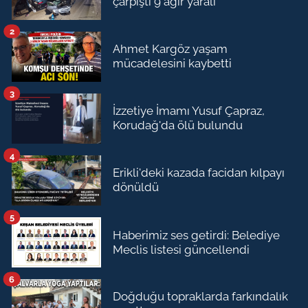
çarpıştı 9 ağır yaralı
2
Ahmet Kargöz yaşam
mücadelesini kaybetti
3
İzzetiye İmamı Yusuf Çapraz,
Korudağ'da ölü bulundu
4
Erikli'deki kazada facidan kılpayı
dönüldü
5
Haberimiz ses getirdi: Belediye
Meclis listesi güncellendi
6
Doğduğu topraklarda farkındalık