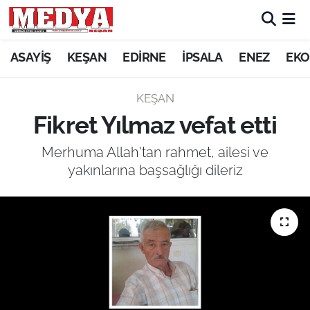
KEŞAN
ASAYİŞ
KEŞAN
EDİRNE
İPSALA
ENEZ
EKO
E-GAZETE
KEŞAN
Fikret Yılmaz vefat etti
ASAYİŞ
Merhuma Allah'tan rahmet, ailesi ve
SİYASET
yakınlarına başsağlığı dileriz
GÜNDEM
EKONOMİ
SAĞLIK
EĞİTİM