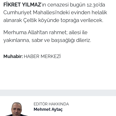
FİKRET
YILMAZ
’ın cenazesi bugün 12.30’da
Cumhuriyet Mahallesi’ndeki evinden helalik
TÜRKİYE
alınarak Çeltik köyünde toprağa verilecek.
Bölge
Merhuma Allah’tan rahmet; ailesi ile
Güvenlik
yakınlarına, sabır ve başsağlığı dileriz.
Genel
Muhabir:
HABER MERKEZİ
Politika
Flaş Haber
Dış Haberler
EDITÖR HAKKINDA
Magazin
Mehmet Aytaç