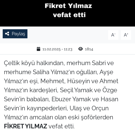
TARIM VE HAYVANCILIK
KÜLTÜR SANAT
Paylaş
-
+
A
A
RESMİ İLAN
11.02.2025 - 11:23
1814
SPOR
Çeltik köyü halkından, merhum Sabri ve
merhume Saliha Yılmaz‘ın oğulları, Ayşe
YAŞAM
Yılmaz‘ın eşi, Mehmet, Hüseyin ve Ahmet
EDİRNE
Yılmaz‘ın kardeşleri, Seçil Yamak ve Özge
Sevin’in babaları, Ebuzer Yamak ve Hasan
TEKİRDAĞ
Sevin‘in kayınpederleri, Ulaş ve Orçun
Yılmaz‘ın amcaları olan eski şoförlerden
KIRKLARELİ
FİKRET YILMAZ
vefat etti.
ÇANAKKALE