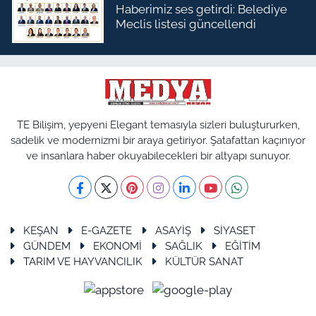
Haberimiz ses getirdi: Belediye
Meclis listesi güncellendi
TE Bilişim, yepyeni Elegant temasıyla sizleri buluştururken,
sadelik ve modernizmi bir araya getiriyor. Şatafattan kaçınıyor
ve insanlara haber okuyabilecekleri bir altyapı sunuyor.
KEŞAN
E-GAZETE
ASAYİŞ
SİYASET
GÜNDEM
EKONOMİ
SAĞLIK
EĞİTİM
TARIM VE HAYVANCILIK
KÜLTÜR SANAT