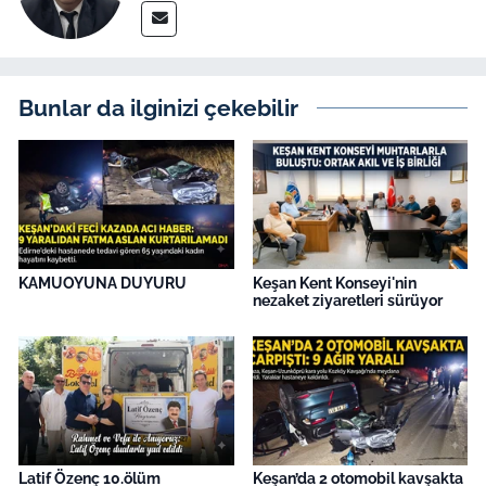
İş Dünyası
Bilim Teknoloji
Bunlar da ilginizi çekebilir
English News
Canlı Maç
Finans
Genel-A
KAMUOYUNA DUYURU
Keşan Kent Konseyi'nin
nezaket ziyaretleri sürüyor
Gündem-Eğitim
Latif Özenç 10.ölüm
Keşan’da 2 otomobil kavşakta