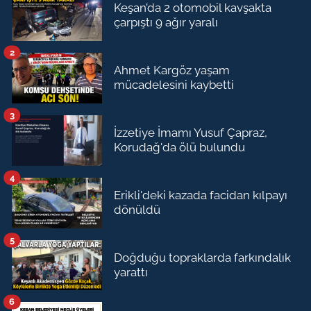
Keşan’da 2 otomobil kavşakta
çarpıştı 9 ağır yaralı
2
Ahmet Kargöz yaşam
mücadelesini kaybetti
3
İzzetiye İmamı Yusuf Çapraz,
Korudağ'da ölü bulundu
4
Erikli'deki kazada facidan kılpayı
dönüldü
5
Doğduğu topraklarda farkındalık
yarattı
6