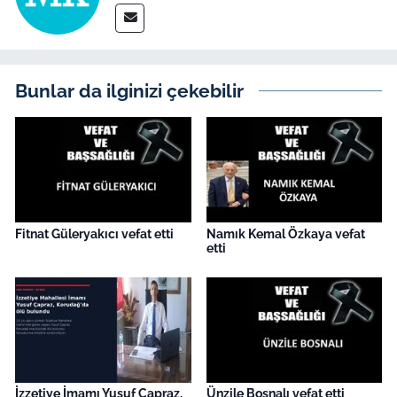
İş Dünyası
Bilim Teknoloji
Bunlar da ilginizi çekebilir
English News
Canlı Maç
Finans
Genel-A
Fitnat Güleryakıcı vefat etti
Namık Kemal Özkaya vefat
etti
Gündem-Eğitim
İzzetiye İmamı Yusuf Çapraz,
Ünzile Bosnalı vefat etti