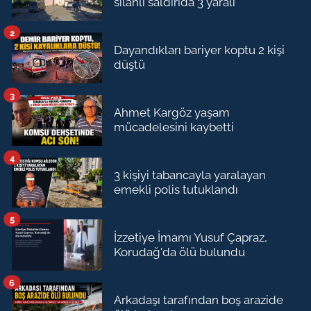
silahlı saldırıda 3 yaralı
2
Dayandıkları bariyer koptu 2 kişi
düştü
3
Ahmet Kargöz yaşam
mücadelesini kaybetti
4
3 kişiyi tabancayla yaralayan
emekli polis tutuklandı
5
İzzetiye İmamı Yusuf Çapraz,
Korudağ'da ölü bulundu
6
Arkadaşı tarafından boş arazide