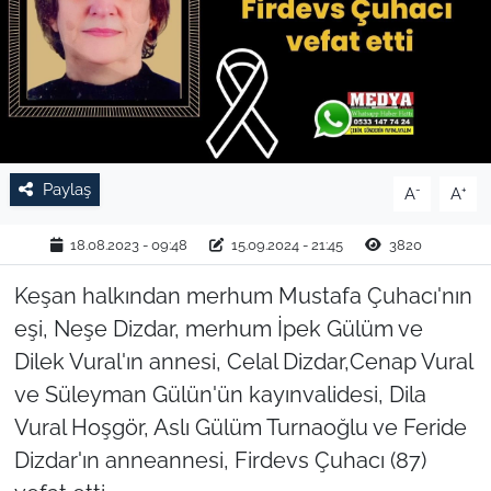
TARIM VE HAYVANCILIK
KÜLTÜR SANAT
RESMİ İLAN
Paylaş
-
+
A
A
SPOR
18.08.2023 - 09:48
15.09.2024 - 21:45
3820
YAŞAM
Keşan halkından merhum Mustafa Çuhacı'nın
EDİRNE
eşi, Neşe Dizdar, merhum İpek Gülüm ve
Dilek Vural'ın annesi, Celal Dizdar,Cenap Vural
TEKİRDAĞ
ve Süleyman Gülün'ün kayınvalidesi, Dila
Vural Hoşgör, Aslı Gülüm Turnaoğlu ve Feride
KIRKLARELİ
Dizdar'ın anneannesi, Firdevs Çuhacı (87)
ÇANAKKALE