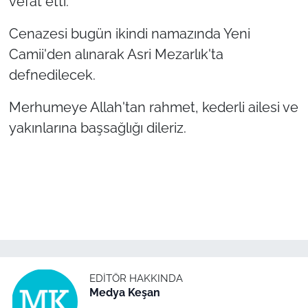
vefat etti.
Cenazesi bugün ikindi namazında Yeni
TÜRKİYE
Camii'den alınarak Asri Mezarlık'ta
Bölge
defnedilecek.
Güvenlik
Merhumeye Allah'tan rahmet, kederli ailesi ve
yakınlarına başsağlığı dileriz.
Genel
Politika
Flaş Haber
Dış Haberler
Magazin
EDITÖR HAKKINDA
Medya Keşan