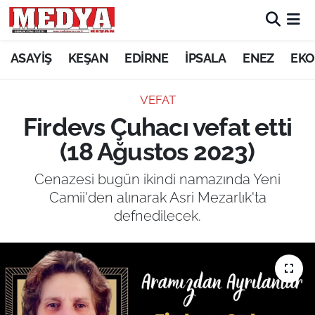
KEŞAN
ASAYİŞ
KEŞAN
EDİRNE
İPSALA
ENEZ
EKO
E-GAZETE
VEFAT
Firdevs Çuhacı vefat etti
ASAYİŞ
(18 Ağustos 2023)
SİYASET
Cenazesi bugün ikindi namazında Yeni
Camii'den alınarak Asri Mezarlık'ta
GÜNDEM
defnedilecek.
EKONOMİ
SAĞLIK
EĞİTİM