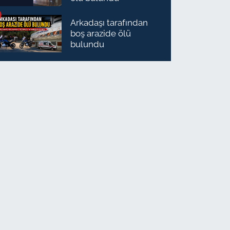
Arkadaşı tarafından
boş arazide ölü
bulundu