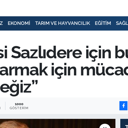
Z
EKONOMİ
TARIM VE HAYVANCILIK
EĞİTİM
SAĞL
i Sazlıdere için b
rtarmak için müc
eğiz”
1000
M
GÖSTERIM