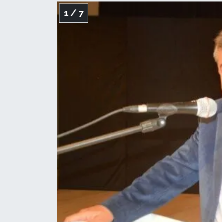
1 / 7
TÜRKİYE
Bölge
Güvenlik
Genel
Politika
Flaş Haber
Dış Haberler
Magazin