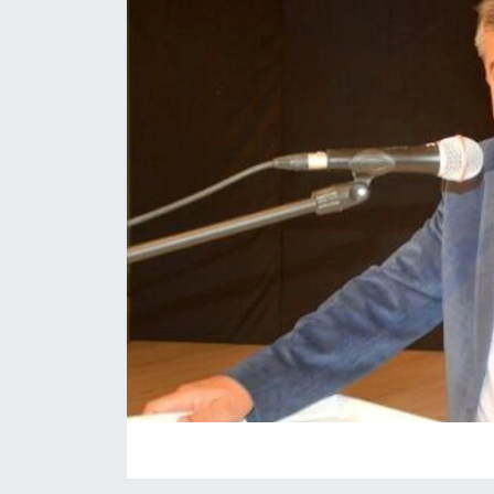
TARIM VE HAYVANCILIK
KÜLTÜR SANAT
RESMİ İLAN
SPOR
YAŞAM
EDİRNE
TEKİRDAĞ
KIRKLARELİ
ÇANAKKALE