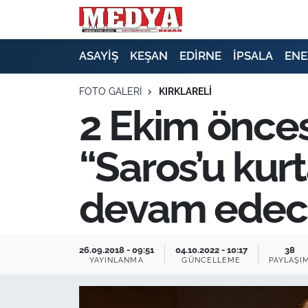
KEŞAN
ASAYİŞ
KEŞAN
EDİRNE
İPSALA
ENE
E-GAZETE
FOTO GALERI
KIRKLARELİ
2 Ekim önces
ASAYİŞ
“Saros’u ku
SİYASET
devam edec
GÜNDEM
EKONOMİ
26.09.2018 - 09:51
04.10.2022 - 10:17
38
YAYINLANMA
GÜNCELLEME
PAYLAŞI
SAĞLIK
EĞİTİM