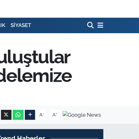
IK
SİYASET
uluştular
adelemize
-
+
A
A
Trend Haberler