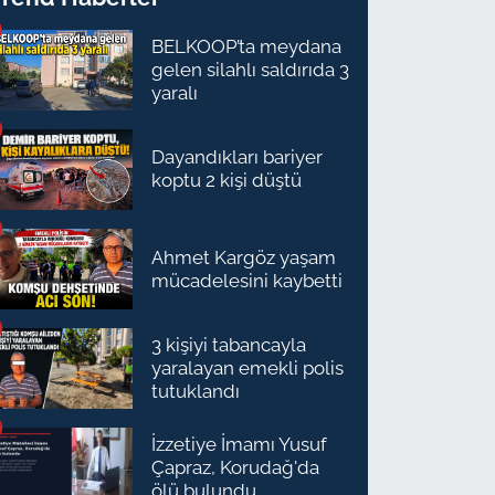
BELKOOP’ta meydana
gelen silahlı saldırıda 3
yaralı
Dayandıkları bariyer
koptu 2 kişi düştü
Ahmet Kargöz yaşam
mücadelesini kaybetti
3 kişiyi tabancayla
yaralayan emekli polis
tutuklandı
İzzetiye İmamı Yusuf
Çapraz, Korudağ'da
ölü bulundu