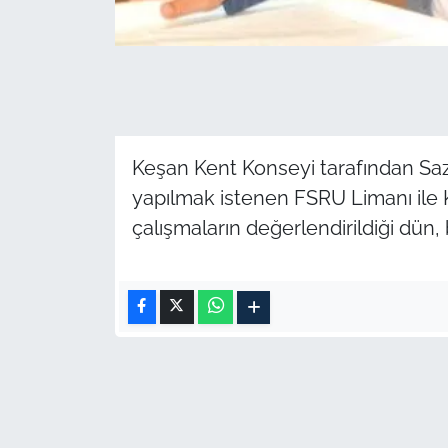
İş Dünyası
Bilim Teknoloji
English News
Canlı Maç
Keşan Kent Konseyi tarafından Saz
yapılmak istenen FSRU Limanı ile K
Finans
çalışmaların değerlendirildiği dün, 
Genel-A
Gündem-Eğitim