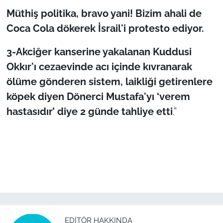
İş Dünyası
Müthiş politika, bravo yani! Bizim ahali de
Coca Cola dökerek İsrail'i protesto ediyor.
Bilim Teknoloji
3-Akciğer kanserine yakalanan Kuddusi
English News
Okkır'ı cezaevinde acı içinde kıvranarak
Canlı Maç
ölüme gönderen sistem, laikliği getirenlere
köpek diyen Dönerci Mustafa'yı ‘verem
Finans
hastasıdır’ diye 2 günde tahliye etti
.”
Genel-A
Gündem-Eğitim
EDITÖR HAKKINDA