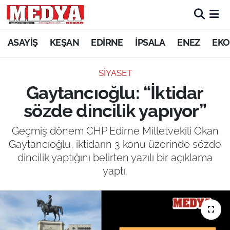
KEŞAN
ASAYİŞ
KEŞAN
EDİRNE
İPSALA
ENEZ
EKO
E-GAZETE
SİYASET
Gaytancıoğlu: “İktidar
ASAYİŞ
sözde dincilik yapıyor”
SİYASET
Geçmiş dönem CHP Edirne Milletvekili Okan
Gaytancıoğlu, iktidarın 3 konu üzerinde sözde
GÜNDEM
dincilik yaptığını belirten yazılı bir açıklama
yaptı.
EKONOMİ
SAĞLIK
EĞİTİM