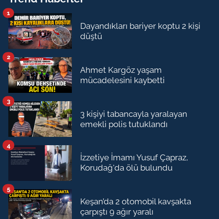
1
Dayandıkları bariyer koptu 2 kişi
düştü
2
Ahmet Kargöz yaşam
mücadelesini kaybetti
3
3 kişiyi tabancayla yaralayan
emekli polis tutuklandı
4
İzzetiye İmamı Yusuf Çapraz,
Korudağ'da ölü bulundu
5
Keşan’da 2 otomobil kavşakta
çarpıştı 9 ağır yaralı