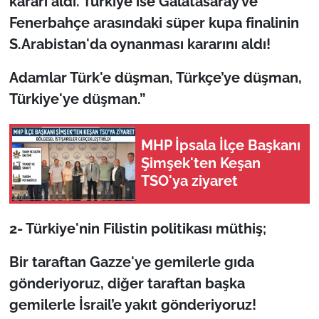
kararı aldı. Türkiye ise Galatasaray ve
Fenerbahçe arasındaki süper kupa finalinin
TÜRKİYE
S.Arabistan'da oynanması kararını aldı!
Bölge
Adamlar Türk'e düşman, Türkçe’ye düşman,
Türkiye'ye düşman.”
Güvenlik
Genel
MHP İpsala İlçe Başkanı
Şimşek'ten Keşan
Politika
TSO'ya ziyaret
Flaş Haber
2- Türkiye'nin Filistin politikası müthiş;
Dış Haberler
Bir taraftan Gazze'ye gemilerle gıda
gönderiyoruz, diğer taraftan başka
Magazin
gemilerle İsrail’e yakıt gönderiyoruz!