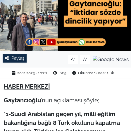
TARIM VE HAYVANCILIK
KÜLTÜR SANAT
RESMİ İLAN
SPOR
Paylaş
-
+
A
A
YAŞAM
20.11.2023 - 10:28
685
Okunma Süresi: 1 Dk
EDİRNE
HABER MERKEZİ
Gaytancıoğlu
’nun açıklaması şöyle;
TEKİRDAĞ
“
1-Suudi Arabistan geçen yıl, milli eğitim
KIRKLARELİ
bakanlığına bağlı 8 Türk okulunu kapatma
ÇANAKKALE