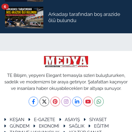
6
Arkadaşı tarafından boş arazide
ölü bulundu
TE Bilişim, yepyeni Elegant temasıyla sizleri buluştururken,
sadelik ve modernizmi bir araya getiriyor. Şatafattan kaçınıyor
ve insanlara haber okuyabilecekleri bir altyapı sunuyor.
KEŞAN
E-GAZETE
ASAYİŞ
SİYASET
GÜNDEM
EKONOMİ
SAĞLIK
EĞİTİM