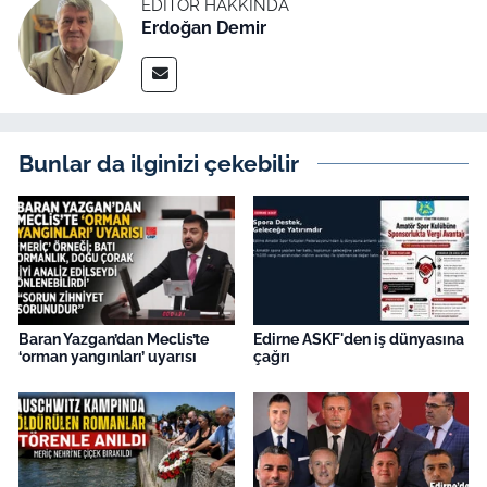
EDITÖR HAKKINDA
Erdoğan Demir
Bunlar da ilginizi çekebilir
Baran Yazgan’dan Meclis’te
Edirne ASKF'den iş dünyasına
‘orman yangınları’ uyarısı
çağrı