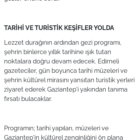
İş Dünyası
Bilim Teknoloji
​TARİHİ VE TURİSTİK KEŞİFLER YOLDA
English News
​Lezzet durağının ardından gezi programı,
Canlı Maç
şehrin binlerce yıllık tarihine ışık tutan
noktalara doğru devam edecek. Edirneli
Finans
gazeteciler, gün boyunca tarihi müzeleri ve
şehrin kültürel mirasını yansıtan turistik yerleri
Genel-A
ziyaret ederek Gaziantep'i yakından tanıma
Gündem-Eğitim
fırsatı bulacaklar.
​Programın; tarihi yapıları, müzeleri ve
Gaziantep'in kültürel zenginliğini ön plana