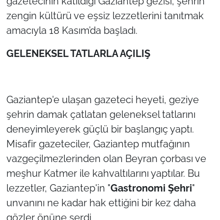
gazetecinin katıldığı Gaziantep gezisi, şehrin
zengin kültürü ve eşsiz lezzetlerini tanıtmak
TÜRKİYE
amacıyla 18 Kasım’da başladı.
Bölge
​GELENEKSEL TATLARLA AÇILIŞ
Güvenlik
Genel
​Gaziantep'e ulaşan gazeteci heyeti, geziye
şehrin damak çatlatan geleneksel tatlarını
Politika
deneyimleyerek güçlü bir başlangıç yaptı.
Misafir gazeteciler, Gaziantep mutfağının
Flaş Haber
vazgeçilmezlerinden olan Beyran çorbası ve
meşhur Katmer ile kahvaltılarını yaptılar. Bu
Dış Haberler
lezzetler, Gaziantep'in "
Gastronomi Şehri
"
Magazin
unvanını ne kadar hak ettiğini bir kez daha
gözler önüne serdi.