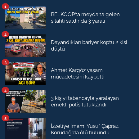
1
BELKOOP’ta meydana gelen
silahlı saldırıda 3 yaralı
2
Dayandıkları bariyer koptu 2 kişi
düştü
3
Ahmet Kargöz yaşam
mücadelesini kaybetti
4
3 kişiyi tabancayla yaralayan
emekli polis tutuklandı
5
İzzetiye İmamı Yusuf Çapraz,
Korudağ'da ölü bulundu