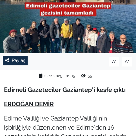
TARIM VE HAYVANCILIK
KÜLTÜR SANAT
RESMİ İLAN
SPOR
Paylaş
-
+
A
A
YAŞAM
22.11.2025 - 01:05
55
EDİRNE
Edirneli Gazeteciler Gaziantep'i keşfe çıktı
​ERDOĞAN DEMİR
TEKİRDAĞ
Edirne Valiliği ve Gaziantep Valiliği'nin
KIRKLARELİ
işbirliğiyle düzenlenen ve Edirne'den 16
ÇANAKKALE