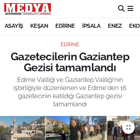
KEŞAN
ASAYİŞ
KEŞAN
EDİRNE
İPSALA
ENEZ
EKO
E-GAZETE
EDİRNE
Gazetecilerin Gaziantep
ASAYİŞ
Gezisi tamamlandı
SİYASET
Edirne Valiliği ve Gaziantep Valiliği'nin
işbirliğiyle düzenlenen ve Edirne'den 16
GÜNDEM
gazetecinin katıldığı Gaziantep gezisi
tamamlandı
EKONOMİ
SAĞLIK
EĞİTİM