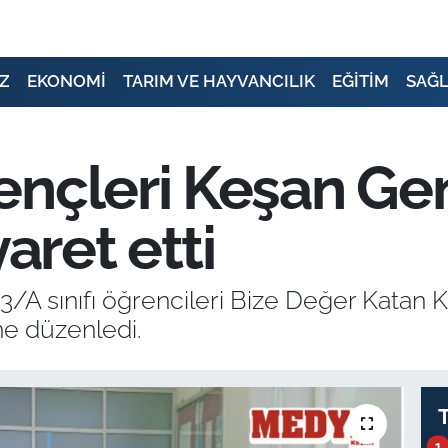
Z
EKONOMİ
TARIM VE HAYVANCILIK
EĞİTİM
SAĞL
ençleri Keşan Gen
yaret etti
3/A sınıfı öğrencileri Bize Değer Katan 
e düzenledi.
1