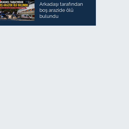
Arkadaşı tarafından
boş arazide ölü
bulundu