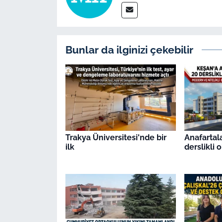
İş Dünyası
Bilim Teknoloji
Bunlar da ilginizi çekebilir
English News
Canlı Maç
Finans
Genel-A
Trakya Üniversitesi'nde bir
Anafartal
ilk
derslikli 
Gündem-Eğitim