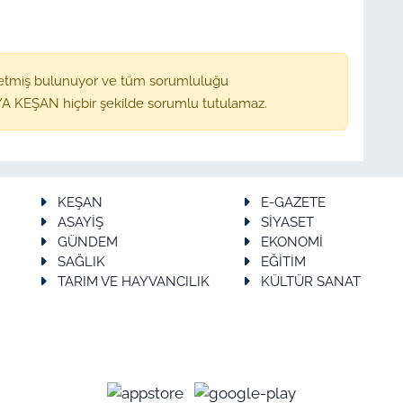
etmiş bulunuyor ve tüm sorumluluğu
A KEŞAN hiçbir şekilde sorumlu tutulamaz.
KEŞAN
E-GAZETE
ASAYİŞ
SİYASET
GÜNDEM
EKONOMİ
SAĞLIK
EĞİTİM
TARIM VE HAYVANCILIK
KÜLTÜR SANAT