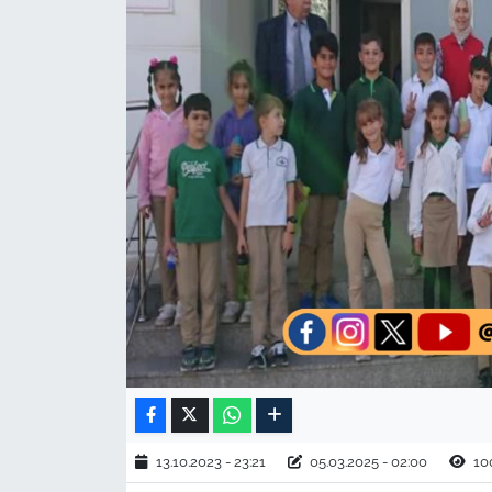
TARIM VE HAYVANCILIK
KÜLTÜR SANAT
RESMİ İLAN
SPOR
YAŞAM
EDİRNE
TEKİRDAĞ
KIRKLARELİ
13.10.2023 - 23:21
05.03.2025 - 02:00
10
ÇANAKKALE