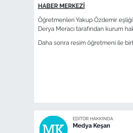
HABER MERKEZİ
TÜRKİYE
Öğretmenleri Yakup Özdemir eşliği
Derya Meracı tarafından kurum hakk
Bölge
Daha sonra resim öğretmeni ile birli
Güvenlik
Genel
Politika
Flaş Haber
Dış Haberler
EDITÖR HAKKINDA
Magazin
Medya Keşan