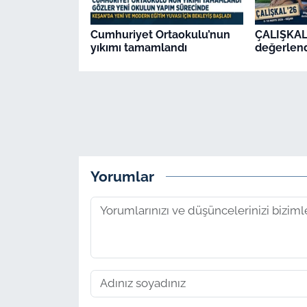
Cumhuriyet Ortaokulu’nun
ÇALIŞKAL'
yıkımı tamamlandı
değerlend
Yorumlar