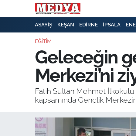
KEŞAN
ASAYİŞ
KEŞAN
EDİRNE
İPSALA
ENE
E-GAZETE
EĞİTİM
Geleceğin g
ASAYİŞ
Merkezi’ni zi
SİYASET
GÜNDEM
Fatih Sultan Mehmet İlkokulu 
kapsamında Gençlik Merkezin
EKONOMİ
SAĞLIK
EĞİTİM