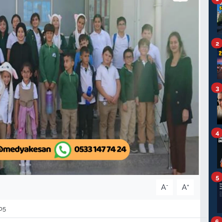
2
3
4
5
-
+
A
A
05
6