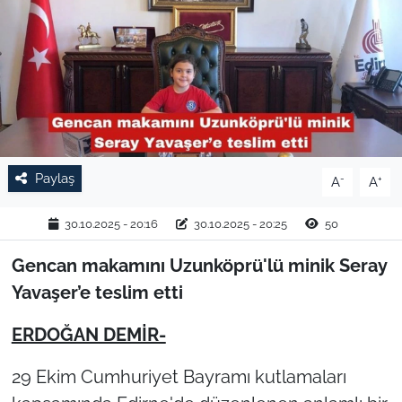
TARIM VE HAYVANCILIK
KÜLTÜR SANAT
RESMİ İLAN
SPOR
Paylaş
-
+
A
A
YAŞAM
30.10.2025 - 20:16
30.10.2025 - 20:25
50
EDİRNE
Gencan makamını Uzunköprü'lü minik Seray
Yavaşer’e teslim etti
TEKİRDAĞ
ERDOĞAN DEMİR-
KIRKLARELİ
29 Ekim Cumhuriyet Bayramı kutlamaları
ÇANAKKALE