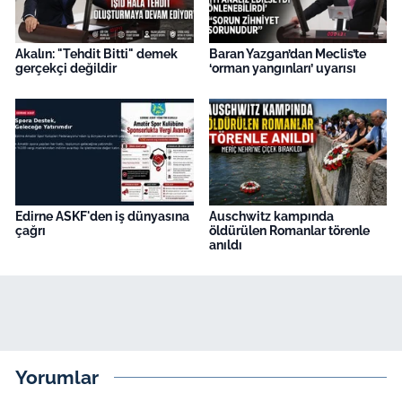
Akalın: "Tehdit Bitti" demek
Baran Yazgan’dan Meclis’te
gerçekçi değildir
‘orman yangınları’ uyarısı
Edirne ASKF'den iş dünyasına
Auschwitz kampında
çağrı
öldürülen Romanlar törenle
anıldı
Yorumlar