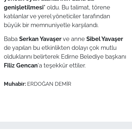
İş Dünyası
genişletilmesi
" oldu. Bu talimat, törene
katılanlar ve yerel yöneticiler tarafından
Bilim Teknoloji
büyük bir memnuniyetle karşılandı.
English News
Baba
Serkan Yavaşer
ve anne
Sibel Yavaşer
de yapılan bu etkinlikten dolayı çok mutlu
Canlı Maç
olduklarını belirterek Edirne Belediye başkanı
Finans
Filiz Gencan
'a teşekkür ettiler.
Genel-A
Muhabir:
ERDOĞAN DEMİR
Gündem-Eğitim