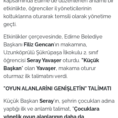
kapsamında Edirne'de düzenlenen anlamlı bir
etkinlikte, öğrenciler il yöneticilerinin
TÜRKİYE
koltuklarına oturarak temsili olarak yönetime
geçti.
Bölge
Etkinlikler çerçevesinde, Edirne Belediye
Güvenlik
Başkanı
Filiz Gencan
'ın makamına,
Uzunköprülü Şükrüpaşa İlkokulu 2. sınıf
Genel
öğrencisi
Seray Yavaşer
oturdu.
"Küçük
Politika
Başkan
" olan
Yavaşer
, makama oturur
oturmaz ilk talimatını verdi.
Flaş Haber
"OYUN ALANLARİNI GENİŞLETİN" TALİMATI
Dış Haberler
Küçük Başkan
Seray
'ın, şehrin çocukları adına
Magazin
yaptığı ilk ve anlamlı talimat, "
Çocuklara
yönelik oyun alanlarının daha da