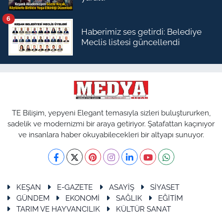
6
Haberimiz ses getirdi: Belediye
Meclis listesi güncellendi
TE Bilişim, yepyeni Elegant temasıyla sizleri buluştururken,
sadelik ve modernizmi bir araya getiriyor. Şatafattan kaçınıyor
ve insanlara haber okuyabilecekleri bir altyapı sunuyor.
KEŞAN
E-GAZETE
ASAYİŞ
SİYASET
GÜNDEM
EKONOMİ
SAĞLIK
EĞİTİM
TARIM VE HAYVANCILIK
KÜLTÜR SANAT