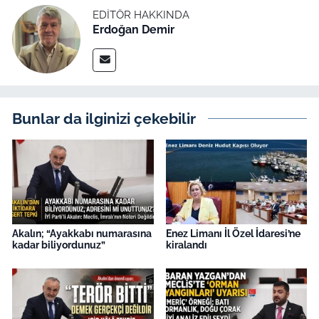
EDITÖR HAKKINDA
Erdoğan Demir
Bunlar da ilginizi çekebilir
Akalın; “Ayakkabı numarasına
Enez Limanı İl Özel İdaresi’ne
kadar biliyordunuz”
kiralandı