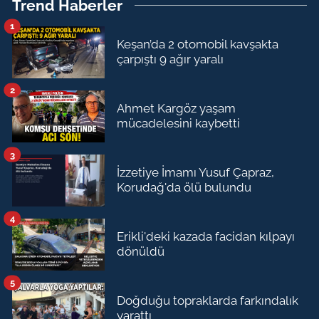
Trend Haberler
1
Keşan’da 2 otomobil kavşakta
çarpıştı 9 ağır yaralı
2
Ahmet Kargöz yaşam
mücadelesini kaybetti
3
İzzetiye İmamı Yusuf Çapraz,
Korudağ'da ölü bulundu
4
Erikli'deki kazada facidan kılpayı
dönüldü
5
Doğduğu topraklarda farkındalık
yarattı