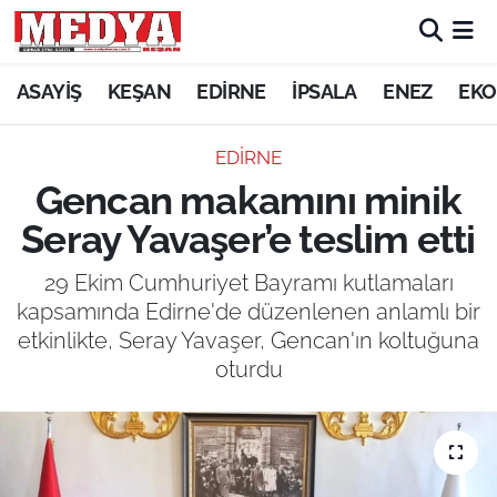
KEŞAN
ASAYİŞ
KEŞAN
EDİRNE
İPSALA
ENEZ
EKO
E-GAZETE
EDİRNE
Gencan makamını minik
ASAYİŞ
Seray Yavaşer’e teslim etti
SİYASET
29 Ekim Cumhuriyet Bayramı kutlamaları
kapsamında Edirne'de düzenlenen anlamlı bir
GÜNDEM
etkinlikte, Seray Yavaşer, Gencan'ın koltuğuna
oturdu
EKONOMİ
SAĞLIK
EĞİTİM