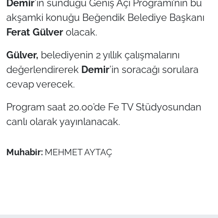
Demir
’in sunduğu Geniş Açı Programı’nın bu
akşamki konuğu Beğendik Belediye Başkanı
TÜRKİYE
Ferat Gülver
olacak.
Bölge
Gülver,
belediyenin 2 yıllık çalışmalarını
değerlendirerek
Demir
’in soracağı sorulara
Güvenlik
cevap verecek.
Genel
Program saat 20.00’de Fe TV Stüdyosundan
canlı olarak yayınlanacak.
Politika
Flaş Haber
Muhabir:
MEHMET AYTAÇ
Dış Haberler
Magazin