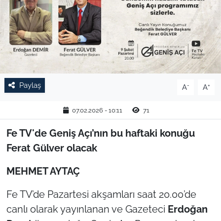
TARIM VE HAYVANCILIK
KÜLTÜR SANAT
RESMİ İLAN
Paylaş
-
+
A
A
SPOR
07.02.2026 - 10:11
71
YAŞAM
Fe TV'de Geniş Açı’nın bu haftaki konuğu
EDİRNE
Ferat Gülver olacak
TEKİRDAĞ
MEHMET AYTAÇ
Fe TV’de Pazartesi akşamları saat 20.00’de
KIRKLARELİ
canlı olarak yayınlanan ve Gazeteci
Erdoğan
ÇANAKKALE