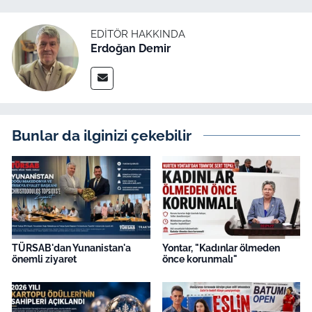
İş Dünyası
EDITÖR HAKKINDA
Bilim Teknoloji
Erdoğan Demir
English News
Canlı Maç
Bunlar da ilginizi çekebilir
Finans
Genel-A
Gündem-Eğitim
TÜRSAB'dan Yunanistan'a
Yontar, "Kadınlar ölmeden
önemli ziyaret
önce korunmalı"