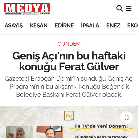
KEŞAN
ASAYİŞ
KEŞAN
EDİRNE
İPSALA
ENEZ
EKO
E-GAZETE
GÜNDEM
Geniş Açı'nın bu haftaki
ASAYİŞ
konuğu Ferat Gülver
SİYASET
Gazeteci Erdoğan Demir’in sunduğu Geniş Açı
Programı’nın bu akşamki konuğu Beğendik
GÜNDEM
Belediye Başkanı Ferat Gülver olacak.
EKONOMİ
SAĞLIK
EĞİTİM