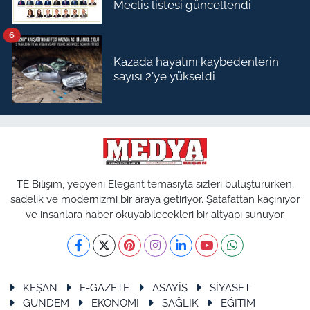
Meclis listesi güncellendi
6
Kazada hayatını kaybedenlerin
sayısı 2'ye yükseldi
TE Bilişim, yepyeni Elegant temasıyla sizleri buluştururken,
sadelik ve modernizmi bir araya getiriyor. Şatafattan kaçınıyor
ve insanlara haber okuyabilecekleri bir altyapı sunuyor.
KEŞAN
E-GAZETE
ASAYİŞ
SİYASET
GÜNDEM
EKONOMİ
SAĞLIK
EĞİTİM