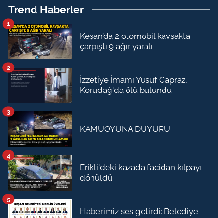
Trend Haberler
1
Keşan’da 2 otomobil kavşakta
çarpıştı 9 ağır yaralı
2
İzzetiye İmamı Yusuf Çapraz,
Korudağ'da ölü bulundu
3
KAMUOYUNA DUYURU
4
Erikli'deki kazada facidan kılpayı
dönüldü
5
Haberimiz ses getirdi: Belediye