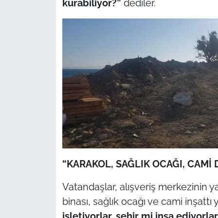
kurabiliyor?”
dediler.
“KARAKOL, SAĞLIK OCAĞI, CAMİ 
Vatandaşlar, alışveriş merkezinin yan
binası, sağlık ocağı ve cami inşattı
işletiyorlar, şehir mi inşa ediyorla