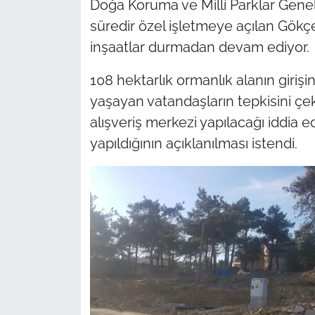
Doğa Koruma ve Milli Parklar Gene
süredir özel işletmeye açılan Gökçe
TÜRKİYE
inşaatlar durmadan devam ediyor.
Bölge
108 hektarlık ormanlık alanın girişi
yaşayan vatandaşların tepkisini çekt
Güvenlik
alışveriş merkezi yapılacağı iddia ed
Genel
yapıldığının açıklanılması istendi.
Politika
Flaş Haber
Dış Haberler
Magazin