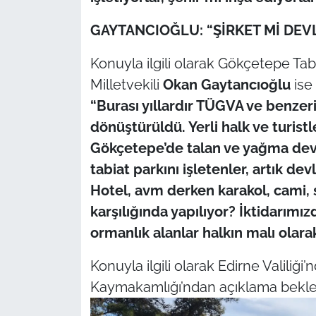
GAYTANCIOĞLU: “ŞİRKET Mİ DEVL
Konuyla ilgili olarak Gökçetepe Ta
Milletvekili
Okan Gaytancıoğlu
ise
“Burası yıllardır TÜGVA ve benzer
dönüştürüldü. Yerli halk ve turistl
Gökçetepe’de talan ve yağma deva
tabiat parkını işletenler, artık d
Hotel, avm derken karakol, cami, s
karşılığında yapılıyor? İktidarımı
ormanlık alanlar halkın malı olara
Konuyla ilgili olarak Edirne Valiliği
Kaymakamlığı’ndan açıklama bekle