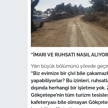
“İMARI VE RUHSATI NASIL ALIYO
Yılın büyük bölümünü yörede geçire
“Biz evimize bir çivi bile çakamazk
yapabiliyorlar? Bu izinleri, ruhsa
dışında herhangi bir işletme yok. 
Gökçetepe’nin tüm turizm tesisleş
kafeteryası bile olmayan Gökçete