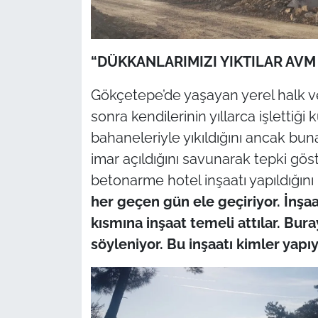
İş Dünyası
Bilim Teknoloji
“DÜKKANLARIMIZI YIKTILAR AVM
English News
Gökçetepe’de yaşayan yerel halk v
Canlı Maç
sonra kendilerinin yıllarca işlettiği
bahaneleriyle yıkıldığını ancak buna
Finans
imar açıldığını savunarak tepki gös
betonarme hotel inşaatı yapıldığını
Genel-A
her geçen gün ele geçiriyor. İnşaat
kısmına inşaat temeli attılar. Bura
Gündem-Eğitim
söyleniyor. Bu inşaatı kimler yapı