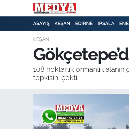
KEŞAN
ASAYİŞ
KEŞAN
EDİRNE
İPSALA
ENE
E-GAZETE
KEŞAN
Gökçetepe’de
ASAYİŞ
SİYASET
108 hektarlık ormanlık alanın 
tepkisini çekti.
GÜNDEM
EKONOMİ
SAĞLIK
EĞİTİM