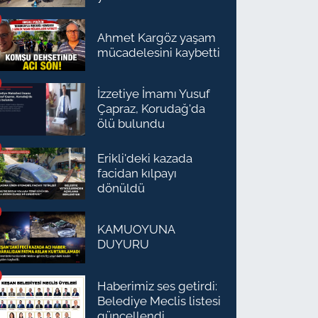
Ahmet Kargöz yaşam
mücadelesini kaybetti
İzzetiye İmamı Yusuf
Çapraz, Korudağ'da
ölü bulundu
Erikli'deki kazada
facidan kılpayı
dönüldü
KAMUOYUNA
DUYURU
Haberimiz ses getirdi:
Belediye Meclis listesi
güncellendi