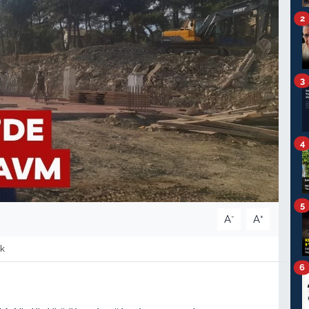
2
3
4
5
-
+
A
A
k
6