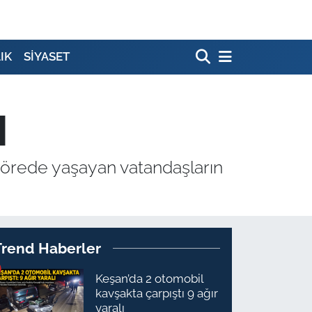
IK
SİYASET
M
, yörede yaşayan vatandaşların
Trend Haberler
Keşan’da 2 otomobil
kavşakta çarpıştı 9 ağır
yaralı