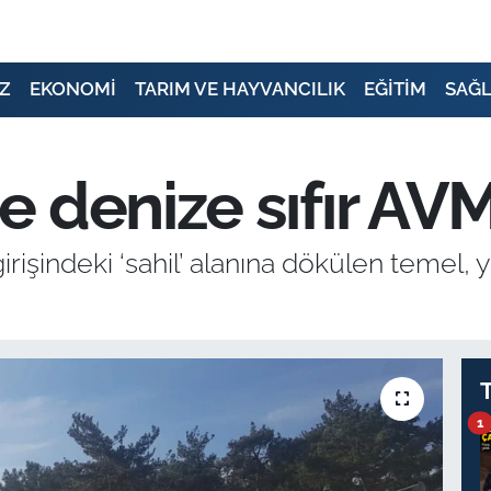
Z
EKONOMİ
TARIM VE HAYVANCILIK
EĞİTİM
SAĞL
 denize sıfır AV
girişindeki ‘sahil’ alanına dökülen temel
1