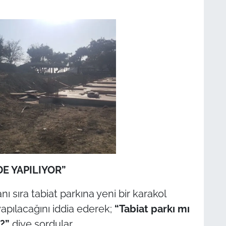
DE YAPILIYOR”
ı sıra tabiat parkına yeni bir karakol
 yapılacağını iddia ederek;
“Tabiat parkı mı
r?”
diye sordular.