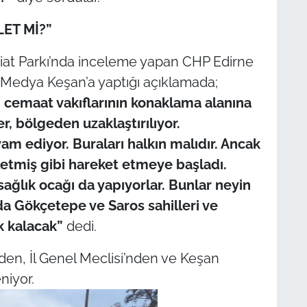
ET Mİ?”
biat Parkı’nda inceleme yapan CHP Edirne
 Medya Keşan’a yaptığı açıklamada;
i cemaat vakıflarının konaklama alanına
er, bölgeden uzaklaştırılıyor.
m ediyor. Buraları halkın malıdır. Ancak
evletmiş gibi hareket etmeye başladı.
ağlık ocağı da yapıyorlar. Bunlar neyin
zda Gökçetepe ve Saros sahilleri ve
k kalacak”
dedi.
’nden, İl Genel Meclisi’nden ve Keşan
niyor.