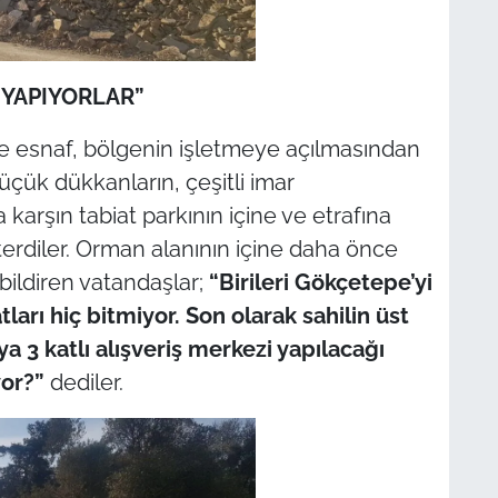
 YAPIYORLAR”
e esnaf, bölgenin işletmeye açılmasından
 küçük dükkanların, çeşitli imar
 karşın tabiat parkının içine ve etrafına
terdiler. Orman alanının içine daha önce
 bildiren vatandaşlar;
“Birileri Gökçetepe’yi
ları hiç bitmiyor. Son olarak sahilin üst
ya 3 katlı alışveriş merkezi yapılacağı
yor?”
dediler.