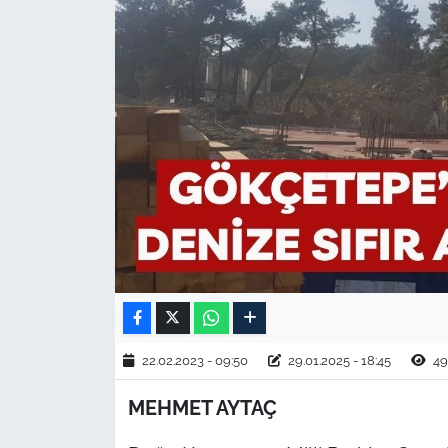
TARIM VE HAYVANCILIK
KÜLTÜR SANAT
RESMİ İLAN
SPOR
YAŞAM
EDİRNE
TEKİRDAĞ
22.02.2023 - 09:50
29.01.2025 - 18:45
49
KIRKLARELİ
MEHMET AYTAÇ
ÇANAKKALE