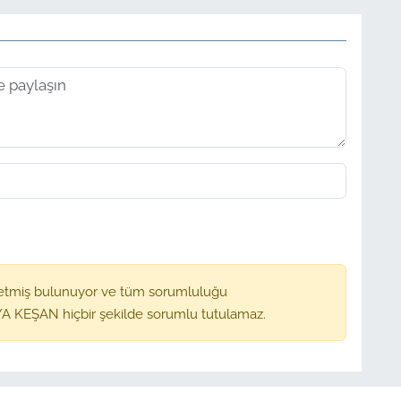
etmiş bulunuyor ve tüm sorumluluğu
A KEŞAN hiçbir şekilde sorumlu tutulamaz.