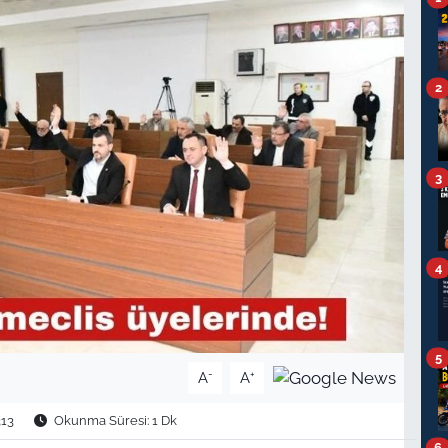
2
3
4
5
-
+
A
A
13
Okunma Süresi: 1 Dk
6