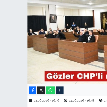
TARIM VE HAYVANCILIK
KÜLTÜR SANAT
RESMİ İLAN
SPOR
YAŞAM
EDİRNE
TEKİRDAĞ
KIRKLARELİ
24.06.2026 - 16:36
24.06.2026 - 16:58
13
ÇANAKKALE