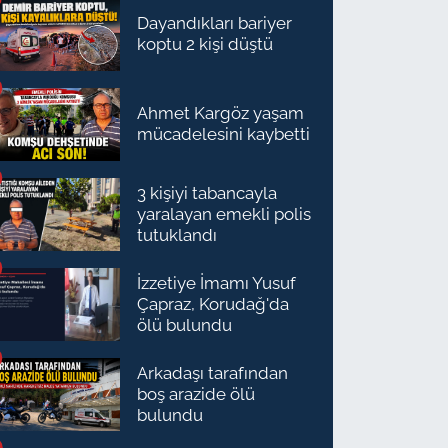
Dayandıkları bariyer
koptu 2 kişi düştü
Ahmet Kargöz yaşam
mücadelesini kaybetti
3 kişiyi tabancayla
yaralayan emekli polis
tutuklandı
İzzetiye İmamı Yusuf
Çapraz, Korudağ'da
ölü bulundu
Arkadaşı tarafından
boş arazide ölü
bulundu