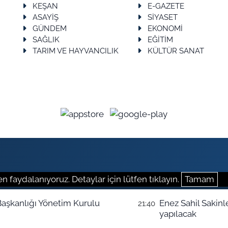
KEŞAN
E-GAZETE
ASAYİŞ
SİYASET
GÜNDEM
EKONOMİ
SAĞLIK
EĞİTİM
TARIM VE HAYVANCILIK
KÜLTÜR SANAT
n faydalanıyoruz. Detaylar için lütfen tıklayın.
Tamam
e Başkanlığı Yönetim Kurulu
Enez Sahil Sakinl
21:40
yapılacak