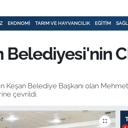
Z
EKONOMİ
TARIM VE HAYVANCILIK
EĞİTİM
SAĞL
 Belediyesi'nin 
Keşan Belediye Başkanı olan Mehmet Öz
ne çevrildi.
1