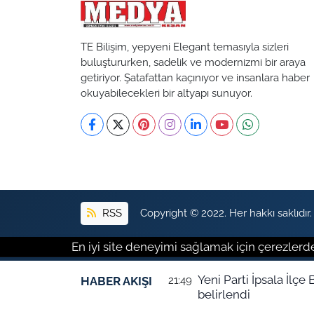
TE Bilişim, yepyeni Elegant temasıyla sizleri
buluştururken, sadelik ve modernizmi bir araya
getiriyor. Şatafattan kaçınıyor ve insanlara haber
okuyabilecekleri bir altyapı sunuyor.
RSS
Copyright © 2022. Her hakkı saklıdır.
En iyi site deneyimi sağlamak için çerezlerde
Yeni Parti İpsala İlç
HABER AKIŞI
21:49
belirlendi