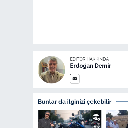
İş Dünyası
Bilim Teknoloji
English News
Canlı Maç
EDITÖR HAKKINDA
Finans
Erdoğan Demir
Genel-A
Gündem-Eğitim
Bunlar da ilginizi çekebilir