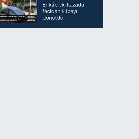
Erikli'deki kazada
facidan kılpayı
dönüldü