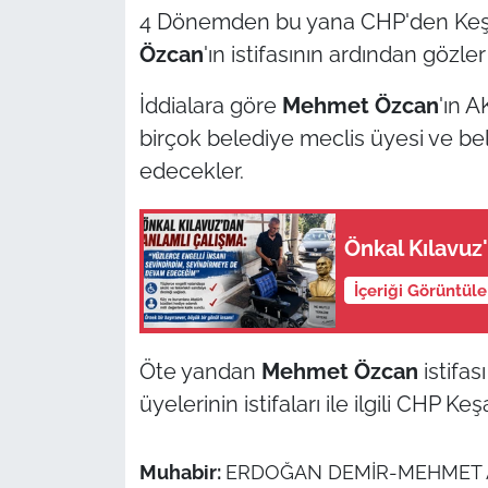
4 Dönemden bu yana CHP'den Keş
TÜRKİYE
Özcan
'ın istifasının ardından gözle
İddialara göre
Mehmet Özcan
'ın A
Bölge
birçok belediye meclis üyesi ve be
Güvenlik
edecekler.
Genel
Önkal Kılavuz
Politika
İçeriği Görüntül
Flaş Haber
Öte yandan
Mehmet Özcan
istifas
Dış Haberler
üyelerinin istifaları ile ilgili CHP K
Magazin
Muhabir:
ERDOĞAN DEMİR-MEHMET 