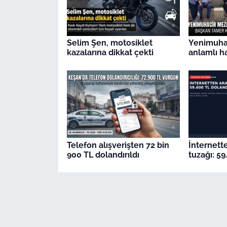
Selim Şen, motosiklet
Yenimuhac
kazalarına dikkat çekti
anlamlı h
Telefon alışverişten 72 bin
İnternett
900 TL dolandırıldı
tuzağı: 59