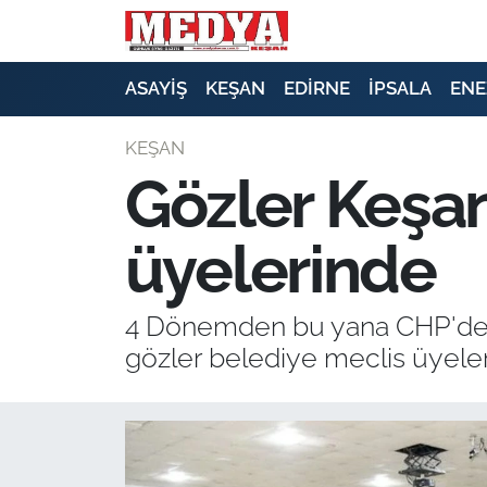
KEŞAN
ASAYİŞ
KEŞAN
EDİRNE
İPSALA
ENE
E-GAZETE
KEŞAN
Gözler Keşan
ASAYİŞ
üyelerinde
SİYASET
GÜNDEM
4 Dönemden bu yana CHP'den 
gözler belediye meclis üyeleri
EKONOMİ
SAĞLIK
EĞİTİM