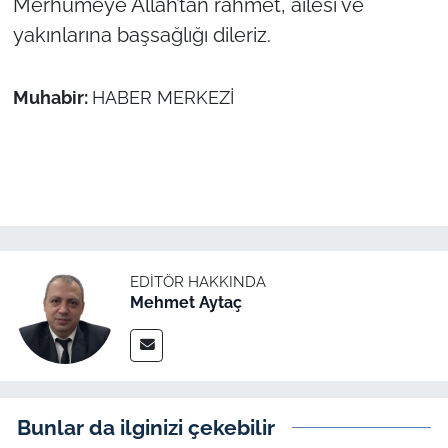
Merhumeye Allah’tan rahmet, ailesi ve
yakınlarına başsağlığı dileriz.
TÜRKİYE
Muhabir:
HABER MERKEZİ
Bölge
Güvenlik
Genel
Politika
EDITÖR HAKKINDA
Flaş Haber
Mehmet Aytaç
Dış Haberler
Magazin
Bunlar da ilginizi çekebilir