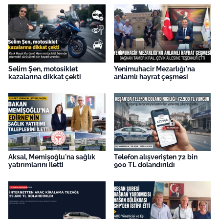
İş Dünyası
Bilim Teknoloji
English News
Selim Şen, motosiklet
Yenimuhacir Mezarlığı'na
kazalarına dikkat çekti
anlamlı hayrat çeşmesi
Canlı Maç
Finans
Genel-A
Gündem-Eğitim
Aksal, Memişoğlu'na sağlık
Telefon alışverişten 72 bin
yatırımlarını iletti
900 TL dolandırıldı