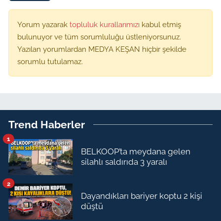
Yorum yazarak
topluluk kurallarımızı
kabul etmiş
bulunuyor ve tüm sorumluluğu üstleniyorsunuz.
Yazılan yorumlardan MEDYA KEŞAN hiçbir şekilde
sorumlu tutulamaz.
Trend Haberler
1
BELKOOP’ta meydana gelen
silahlı saldırıda 3 yaralı
2
Dayandıkları bariyer koptu 2 kişi
düştü