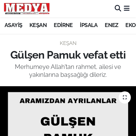
KEŞAN
ASAYİŞ
KEŞAN
EDİRNE
İPSALA
ENEZ
EKO
E-GAZETE
KEŞAN
Gülşen Pamuk vefat etti
ASAYİŞ
Merhumeye Allah’tan rahmet, ailesi ve
SİYASET
yakınlarına başsağlığı dileriz.
GÜNDEM
EKONOMİ
SAĞLIK
EĞİTİM