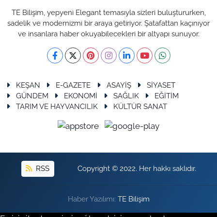
TE Bilişim, yepyeni Elegant temasıyla sizleri buluştururken,
sadelik ve modernizmi bir araya getiriyor. Şatafattan kaçınıyor
ve insanlara haber okuyabilecekleri bir altyapı sunuyor.
KEŞAN
E-GAZETE
ASAYİŞ
SİYASET
GÜNDEM
EKONOMİ
SAĞLIK
EĞİTİM
TARIM VE HAYVANCILIK
KÜLTÜR SANAT
RSS
Copyright © 2022. Her hakkı saklıdır.
Haber Yazılımı:
TE Bilişim