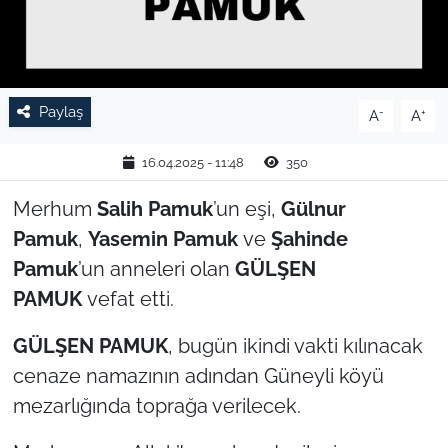
TARIM VE HAYVANCILIK
KÜLTÜR SANAT
Paylaş
-
+
A
A
RESMİ İLAN
16.04.2025 - 11:48
350
SPOR
Merhum
Salih Pamuk
’un eşi,
Gülnur
Pamuk
,
Yasemin Pamuk
ve
Şahinde
YAŞAM
Pamuk
’un anneleri olan
GÜLŞEN
EDİRNE
PAMUK
vefat etti.
TEKİRDAĞ
GÜLŞEN PAMUK
, bugün ikindi vakti kılınacak
cenaze namazının adından Güneyli köyü
KIRKLARELİ
mezarlığında toprağa verilecek.
ÇANAKKALE