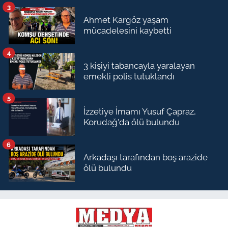
3
Ahmet Kargöz yaşam
mücadelesini kaybetti
4
3 kişiyi tabancayla yaralayan
emekli polis tutuklandı
5
İzzetiye İmamı Yusuf Çapraz,
Korudağ'da ölü bulundu
6
Arkadaşı tarafından boş arazide
ölü bulundu