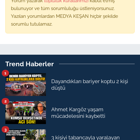
Yorum yazarak
topluluk kurallarımızı
kabul etmiş
bulunuyor ve tüm sorumluluğu üstleniyorsunuz.
Yazılan yorumlardan MEDYA KEŞAN hiçbir şekilde
sorumlu tutulamaz.
Trend Haberler
1
Dayandıkları bariyer koptu 2 kişi
düştü
2
Ahmet Kargöz yaşam
mücadelesini kaybetti
3
3 kişiyi tabancayla yaralayan