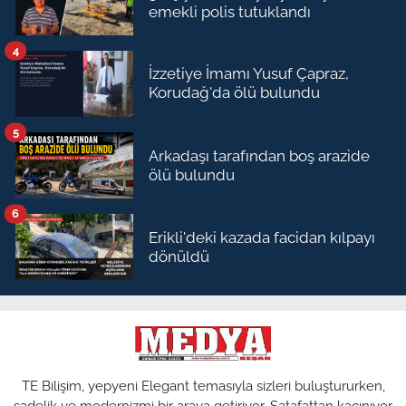
emekli polis tutuklandı
4
İzzetiye İmamı Yusuf Çapraz,
Korudağ'da ölü bulundu
5
Arkadaşı tarafından boş arazide
ölü bulundu
6
Erikli'deki kazada facidan kılpayı
dönüldü
TE Bilişim, yepyeni Elegant temasıyla sizleri buluştururken,
sadelik ve modernizmi bir araya getiriyor. Şatafattan kaçınıyor