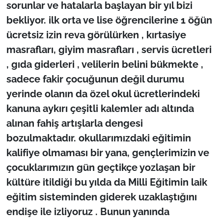
sorunlar ve hatalarla başlayan bir yıl bizi
bekliyor. ilk orta ve lise öğrencilerine 1 öğün
TÜRKİYE
ücretsiz izin reva görülürken , kırtasiye
Bölge
masrafları, giyim masrafları , servis ücretleri
, gıda giderleri , velilerin belini bükmekte ,
Güvenlik
sadece fakir çocuğunun değil durumu
yerinde olanın da özel okul ücretlerindeki
Genel
kanuna aykırı çeşitli kalemler adı altında
alınan fahiş artışlarla dengesi
Politika
bozulmaktadır. okullarımızdaki eğitimin
Flaş Haber
kalifiye olmaması bir yana, gençlerimizin ve
çocuklarımızın gün geçtikçe yozlaşan bir
Dış Haberler
kültüre itildiği bu yılda da Milli Eğitimin laik
eğitim sisteminden giderek uzaklaştığını
Magazin
endişe ile izliyoruz . Bunun yanında