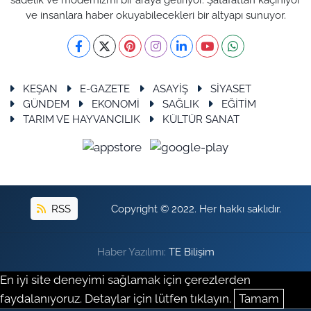
ve insanlara haber okuyabilecekleri bir altyapı sunuyor.
KEŞAN
E-GAZETE
ASAYİŞ
SİYASET
GÜNDEM
EKONOMİ
SAĞLIK
EĞİTİM
TARIM VE HAYVANCILIK
KÜLTÜR SANAT
RSS
Copyright © 2022. Her hakkı saklıdır.
Haber Yazılımı:
TE Bilişim
En iyi site deneyimi sağlamak için çerezlerden
faydalanıyoruz. Detaylar için lütfen tıklayın.
Tamam