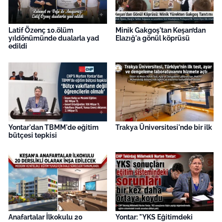
Latif Özenç 10.ölüm
Minik Gakgoş'tan Keşan’dan
yıldönümünde dualarla yad
Elazığ'a gönül köprüsü
edildi
Yontar'dan TBMM'de eğitim
Trakya Üniversitesi'nde bir ilk
bütçesi tepkisi
Anafartalar İlkokulu 20
Yontar: "YKS Eğitimdeki