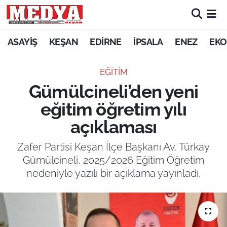
KEŞAN
ASAYİŞ
KEŞAN
EDİRNE
İPSALA
ENEZ
EKO
E-GAZETE
EĞİTİM
Gümülcineli’den yeni
ASAYİŞ
eğitim öğretim yılı
SİYASET
açıklaması
GÜNDEM
Zafer Partisi Keşan İlçe Başkanı Av. Türkay
Gümülcineli, 2025/2026 Eğitim Öğretim
EKONOMİ
nedeniyle yazılı bir açıklama yayınladı.
SAĞLIK
EĞİTİM