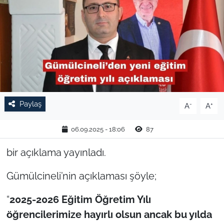
TARIM VE HAYVANCILIK
KÜLTÜR SANAT
RESMİ İLAN
SPOR
Paylaş
-
+
A
A
YAŞAM
06.09.2025 - 18:06
87
EDİRNE
bir açıklama yayınladı.
TEKİRDAĞ
Gümülcineli’nin açıklaması şöyle;
KIRKLARELİ
“
2025-2026 Eğitim Öğretim Yılı
öğrencilerimize hayırlı olsun ancak bu yılda
ÇANAKKALE