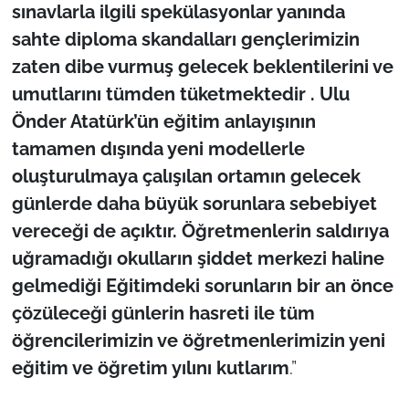
İş Dünyası
sınavlarla ilgili spekülasyonlar yanında
sahte diploma skandalları gençlerimizin
Bilim Teknoloji
zaten dibe vurmuş gelecek beklentilerini ve
umutlarını tümden tüketmektedir . Ulu
English News
Önder Atatürk’ün eğitim anlayışının
Canlı Maç
tamamen dışında yeni modellerle
oluşturulmaya çalışılan ortamın gelecek
Finans
günlerde daha büyük sorunlara sebebiyet
vereceği de açıktır. Öğretmenlerin saldırıya
Genel-A
uğramadığı okulların şiddet merkezi haline
gelmediği Eğitimdeki sorunların bir an önce
Gündem-Eğitim
çözüleceği günlerin hasreti ile tüm
öğrencilerimizin ve öğretmenlerimizin yeni
eğitim ve öğretim yılını kutlarım
.”