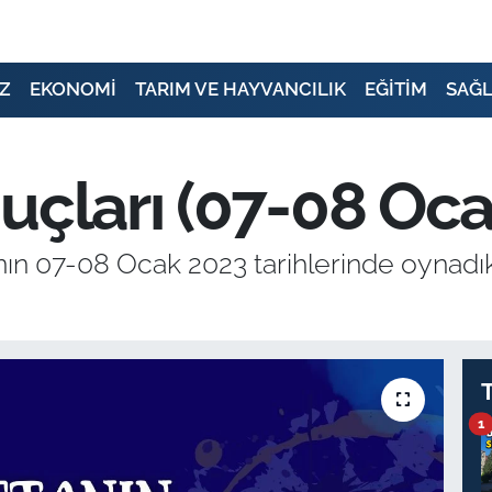
Z
EKONOMİ
TARIM VE HAYVANCILIK
EĞİTİM
SAĞL
uçları (07-08 Oc
nın 07-08 Ocak 2023 tarihlerinde oynadık
1