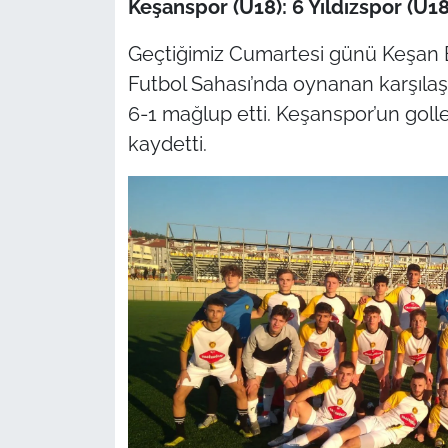
Keşanspor (U18): 6 Yıldızspor (U18
TÜRKİYE
Geçtiğimiz Cumartesi günü Keşan B
Futbol Sahası’nda oynanan karşılaş
Bölge
6-1 mağlup etti. Keşanspor’un golle
kaydetti.
Güvenlik
Genel
Politika
Flaş Haber
Dış Haberler
Magazin