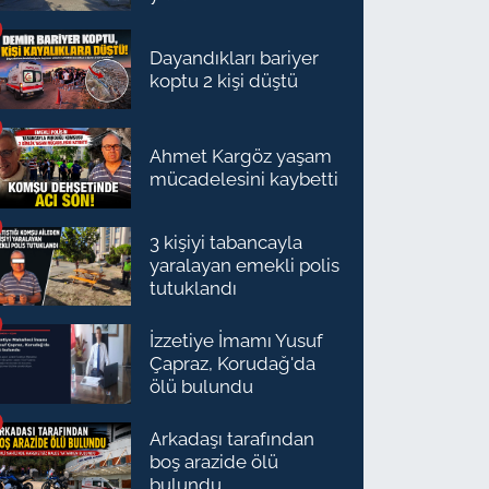
Dayandıkları bariyer
koptu 2 kişi düştü
Ahmet Kargöz yaşam
mücadelesini kaybetti
3 kişiyi tabancayla
yaralayan emekli polis
tutuklandı
İzzetiye İmamı Yusuf
Çapraz, Korudağ'da
ölü bulundu
Arkadaşı tarafından
boş arazide ölü
bulundu