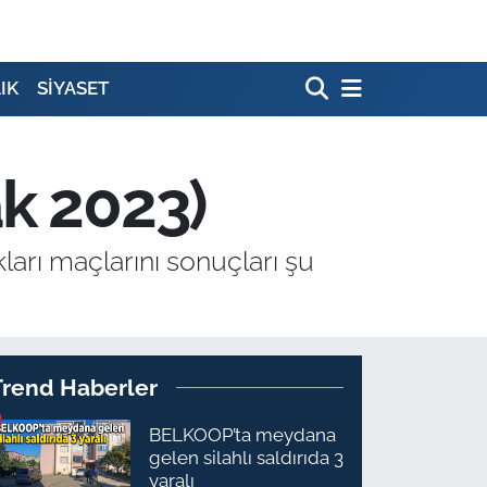
IK
SİYASET
ak 2023)
ları maçlarını sonuçları şu
Trend Haberler
BELKOOP’ta meydana
gelen silahlı saldırıda 3
yaralı