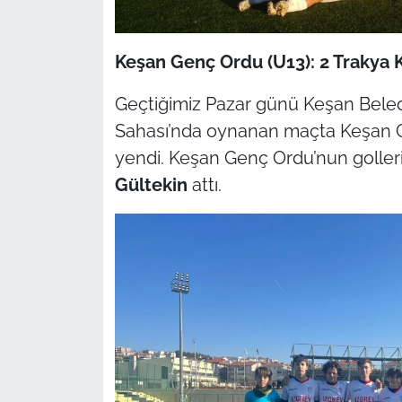
İş Dünyası
Bilim Teknoloji
Keşan Genç Ordu (U13): 2 Trakya Ka
English News
Geçtiğimiz Pazar günü Keşan Beledi
Sahası’nda oynanan maçta Keşan Genç
Canlı Maç
yendi. Keşan Genç Ordu’nun goller
Gültekin
attı.
Finans
Genel-A
Gündem-Eğitim