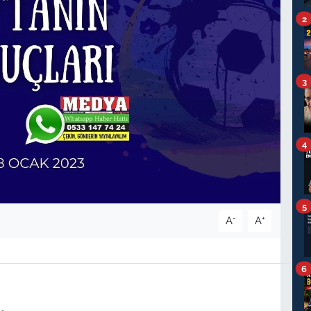
2
3
4
5
-
+
A
A
6