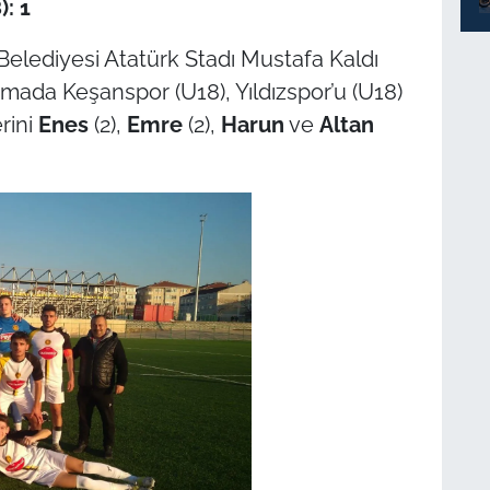
): 1
elediyesi Atatürk Stadı Mustafa Kaldı
mada Keşanspor (U18), Yıldızspor’u (U18)
rini
Enes
(2),
Emre
(2),
Harun
ve
Altan