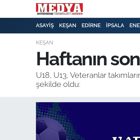
KEŞAN
ASAYİŞ
KEŞAN
EDİRNE
İPSALA
ENE
E-GAZETE
KEŞAN
Haftanın son
ASAYİŞ
SİYASET
U18, U13, Veteranlar takımları
şekilde oldu:
GÜNDEM
EKONOMİ
SAĞLIK
EĞİTİM