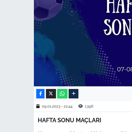
TARIM VE HAYVANCILIK
KÜLTÜR SANAT
RESMİ İLAN
SPOR
YAŞAM
EDİRNE
TEKİRDAĞ
09.01.2023 - 22:44
1396
KIRKLARELİ
HAFTA SONU MAÇLARI
ÇANAKKALE