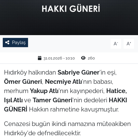
TARIM VE HAYVANCILIK
KÜLTÜR SANAT
RESMİ İLAN
Paylaş
-
+
A
A
SPOR
31.01.2026 - 10:10
260
Hıdırköy halkından
Sabriye Güner
'in eşi,
YAŞAM
Ömer Güneri
,
Necmiye Atlı
'nın babası,
EDİRNE
merhum
Yakup Atlı
'nın kayınpederi,
Hatice,
Işıl Atlı
ve
Tamer Güneri
'nin dedeleri
HAKKI
TEKİRDAĞ
GÜNERİ
Hakkın rahmetine kavuşmuştur.
KIRKLARELİ
Cenazesi bugün ikindi namazına müteakiben
Hıdırköy'de defnedilecektir.
ÇANAKKALE