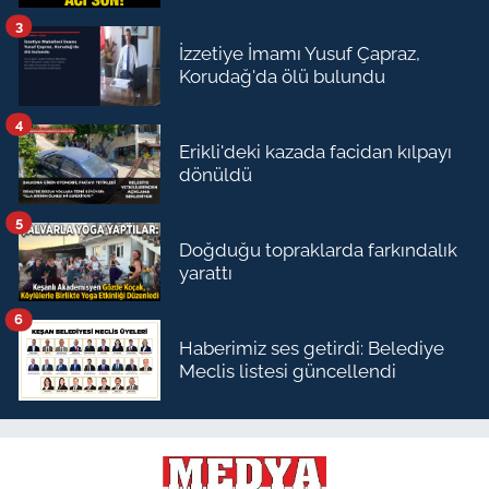
3
İzzetiye İmamı Yusuf Çapraz,
Korudağ'da ölü bulundu
4
Erikli'deki kazada facidan kılpayı
dönüldü
5
Doğduğu topraklarda farkındalık
yarattı
6
Haberimiz ses getirdi: Belediye
Meclis listesi güncellendi