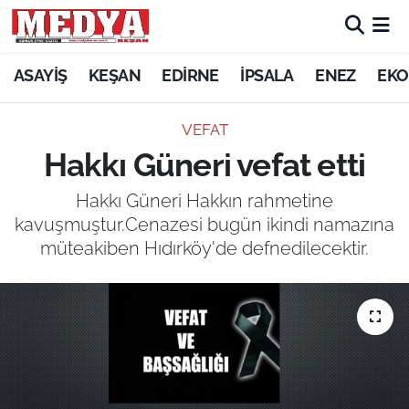
KEŞAN
ASAYİŞ
KEŞAN
EDİRNE
İPSALA
ENEZ
EKO
E-GAZETE
VEFAT
Hakkı Güneri vefat etti
ASAYİŞ
Hakkı Güneri Hakkın rahmetine
SİYASET
kavuşmuştur.Cenazesi bugün ikindi namazına
müteakiben Hıdırköy'de defnedilecektir.
GÜNDEM
EKONOMİ
SAĞLIK
EĞİTİM