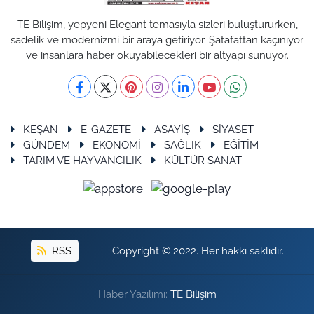
TE Bilişim, yepyeni Elegant temasıyla sizleri buluştururken,
sadelik ve modernizmi bir araya getiriyor. Şatafattan kaçınıyor
ve insanlara haber okuyabilecekleri bir altyapı sunuyor.
KEŞAN
E-GAZETE
ASAYİŞ
SİYASET
GÜNDEM
EKONOMİ
SAĞLIK
EĞİTİM
TARIM VE HAYVANCILIK
KÜLTÜR SANAT
RSS
Copyright © 2022. Her hakkı saklıdır.
Haber Yazılımı:
TE Bilişim