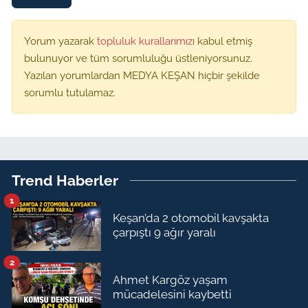
Yorum yazarak
topluluk kurallarımızı
kabul etmiş
bulunuyor ve tüm sorumluluğu üstleniyorsunuz.
Yazılan yorumlardan MEDYA KEŞAN hiçbir şekilde
sorumlu tutulamaz.
Trend Haberler
1
Keşan’da 2 otomobil kavşakta
çarpıştı 9 ağır yaralı
2
Ahmet Kargöz yaşam
mücadelesini kaybetti