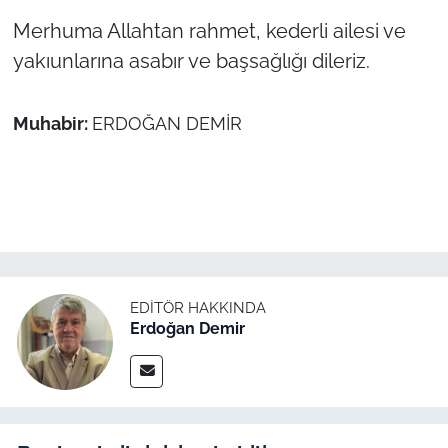
Merhuma Allahtan rahmet, kederli ailesi ve
TÜRKİYE
yakıunlarına asabır ve başsağlığı dileriz.
Bölge
Muhabir:
ERDOĞAN DEMİR
Güvenlik
Genel
Politika
Flaş Haber
EDITÖR HAKKINDA
Erdoğan Demir
Dış Haberler
Magazin