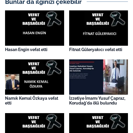
Bunlar da ilginizi çekebilir
İş Dünyası
Bilim Teknoloji
English News
Canlı Maç
Hasan Engin vefat etti
Fitnat Güleryakıcı vefat etti
Finans
Genel-A
Gündem-Eğitim
Namık Kemal Özkaya vefat
İzzetiye İmamı Yusuf Çapraz,
etti
Korudağ'da ölü bulundu