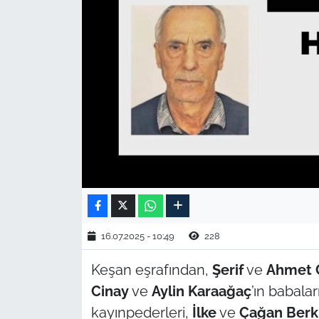
TARIM VE HAYVANCILIK
KÜLTÜR SANAT
RESMİ İLAN
SPOR
YAŞAM
EDİRNE
16.07.2025 - 10:49
228
TEKİRDAĞ
Keşan eşrafından,
Şerif
ve
Ahmet 
KIRKLARELİ
Cinay
ve
Aylin Karaağaç
’ın babalar
kayınpederleri,
İlke
ve
Çağan Berk
ÇANAKKALE