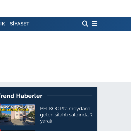
IK
SİYASET
Trend Haberler
BELKOOP’ta meydana
gelen silahlı saldırıda 3
yaralı