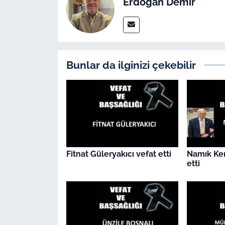
Erdoğan Demir
İş Dünyası
Bilim Teknoloji
English News
Bunlar da ilginizi çekebilir
Canlı Maç
Finans
Genel-A
Fitnat Güleryakıcı vefat etti
Namık Ke
Gündem-Eğitim
etti