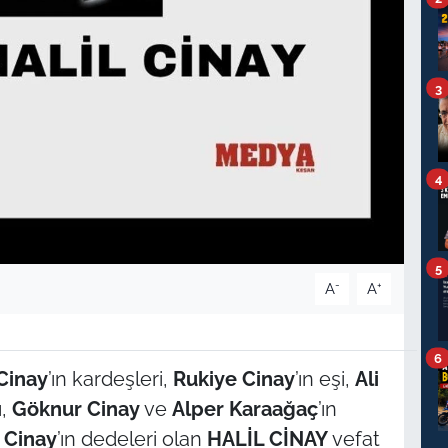
3
4
5
-
+
A
A
6
Cinay
’ın kardeşleri,
Rukiye Cinay
’ın eşi,
Ali
ı,
Göknur Cinay
ve
Alper Karaağaç
’ın
 Cinay
’ın dedeleri olan
HALİL CİNAY
vefat