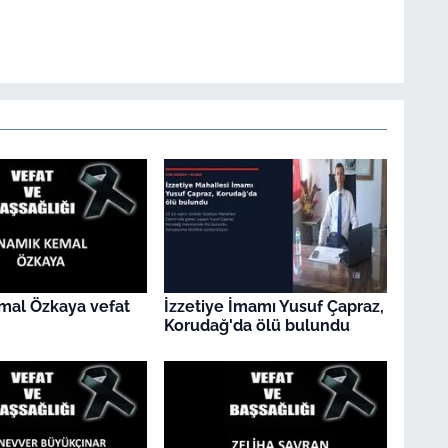
mal Özkaya vefat
İzzetiye İmamı Yusuf Çapraz,
Korudağ'da ölü bulundu