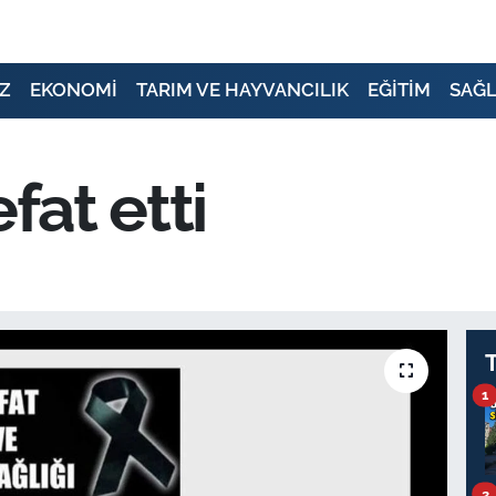
Z
EKONOMİ
TARIM VE HAYVANCILIK
EĞİTİM
SAĞL
fat etti
1
2