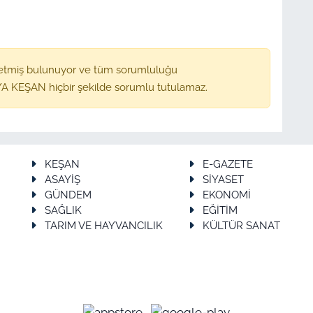
etmiş bulunuyor ve tüm sorumluluğu
A KEŞAN hiçbir şekilde sorumlu tutulamaz.
KEŞAN
E-GAZETE
ASAYİŞ
SİYASET
GÜNDEM
EKONOMİ
SAĞLIK
EĞİTİM
TARIM VE HAYVANCILIK
KÜLTÜR SANAT