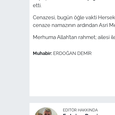
etti.
TÜRKİYE
Cenazesi, bugün öğle vakti Herse
cenaze namazının ardından Asri Mez
Bölge
Merhuma Allah’tan rahmet; ailesi ile 
Güvenlik
Genel
Muhabir:
ERDOĞAN DEMİR
Politika
Flaş Haber
Dış Haberler
Magazin
EDITÖR HAKKINDA