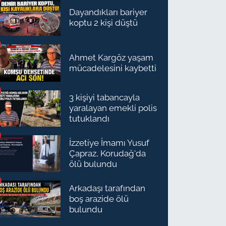
Dayandıkları bariyer
koptu 2 kişi düştü
Ahmet Kargöz yaşam
mücadelesini kaybetti
3 kişiyi tabancayla
yaralayan emekli polis
tutuklandı
İzzetiye İmamı Yusuf
Çapraz, Korudağ'da
ölü bulundu
Arkadaşı tarafından
boş arazide ölü
bulundu