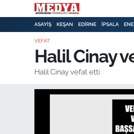
KEŞAN
ASAYİŞ
KEŞAN
EDİRNE
İPSALA
ENE
E-GAZETE
VEFAT
Halil Cinay ve
ASAYİŞ
SİYASET
Halil Cinay vefat etti
GÜNDEM
EKONOMİ
SAĞLIK
EĞİTİM