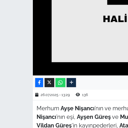
TARIM VE HAYVANCILIK
KÜLTÜR SANAT
RESMİ İLAN
SPOR
YAŞAM
EDİRNE
26.07.2025 - 13:29
136
TEKİRDAĞ
Merhum
Ayşe Nişancı
’nın ve mer
KIRKLARELİ
Nişancı
’nın eşi,
Ayşen Güreş
ve
Mu
Vildan Güreş
’in kayınpederleri,
Ata
ÇANAKKALE