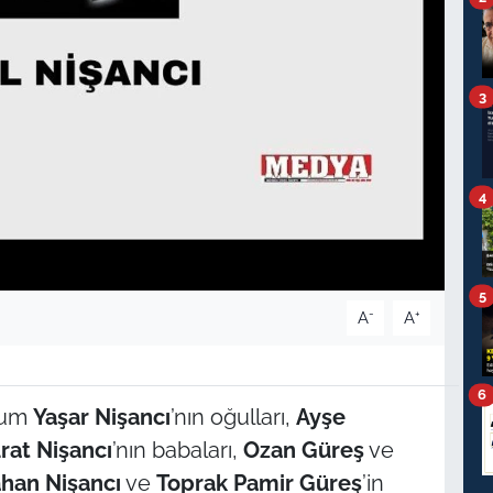
3
4
5
-
+
A
A
6
hum
Yaşar Nişancı
’nın oğulları,
Ayşe
rat Nişancı
’nın babaları,
Ozan Güreş
ve
han Nişancı
ve
Toprak Pamir Güreş
’in