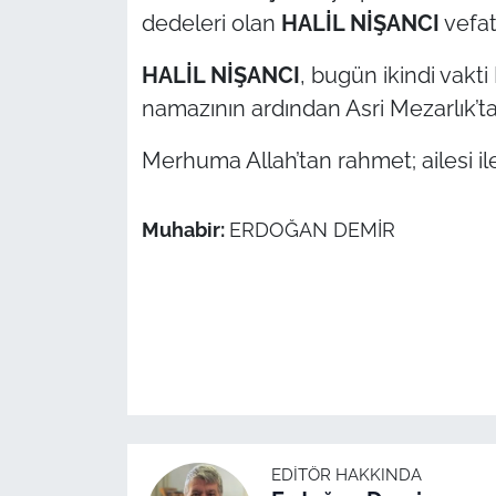
dedeleri olan
HALİL NİŞANCI
vefat 
TÜRKİYE
HALİL NİŞANCI
, bugün ikindi vakt
namazının ardından Asri Mezarlık’ta
Bölge
Merhuma Allah’tan rahmet; ailesi ile 
Güvenlik
Genel
Muhabir:
ERDOĞAN DEMİR
Politika
Flaş Haber
Dış Haberler
Magazin
EDITÖR HAKKINDA