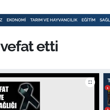
Z
EKONOMİ
TARIM VE HAYVANCILIK
EĞİTİM
SAĞL
vefat etti
1
2