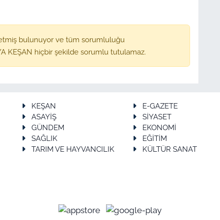
etmiş bulunuyor ve tüm sorumluluğu
A KEŞAN hiçbir şekilde sorumlu tutulamaz.
KEŞAN
E-GAZETE
ASAYİŞ
SİYASET
GÜNDEM
EKONOMİ
SAĞLIK
EĞİTİM
TARIM VE HAYVANCILIK
KÜLTÜR SANAT