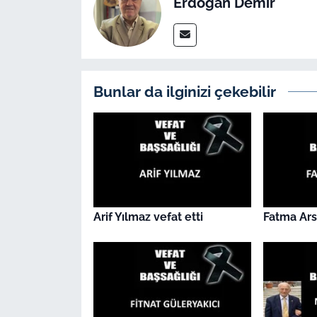
Erdoğan Demir
İş Dünyası
Bilim Teknoloji
English News
Bunlar da ilginizi çekebilir
Canlı Maç
Finans
Genel-A
Arif Yılmaz vefat etti
Fatma Arsl
Gündem-Eğitim