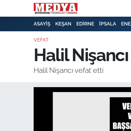
KEŞAN
ASAYİŞ
KEŞAN
EDİRNE
İPSALA
ENE
E-GAZETE
VEFAT
Halil Nişancı 
ASAYİŞ
SİYASET
Halil Nişancı vefat etti
GÜNDEM
EKONOMİ
SAĞLIK
EĞİTİM