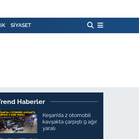
IK
SİYASET
Trend Haberler
Keşan’da 2 otomobil
kavşakta çarpıştı 9 ağır
yaralı