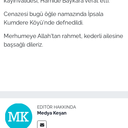
kayınvalidesi, Hamide Baykara vefat etti.
Cenazesi bugü öğle namazında İpsala
TÜRKİYE
Kumdere Köyü'nde defnedildi.
Bölge
Merhumeye Allah'tan rahmet, kederli ailesine
Güvenlik
başsağlı dileriz.
Genel
Politika
Flaş Haber
Dış Haberler
EDITÖR HAKKINDA
Medya Keşan
Magazin