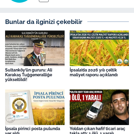
İş Dünyası
Bilim Teknoloji
Bunlar da ilginizi çekebilir
English News
Canlı Maç
Finans
Sultanköy’ün gururu: Ali
İpsala’da 2026 yılı çeltik
Karakaş Tuğgeneralliğe
maliyet raporu açıklandı
Genel-A
yükseltildi!
Gündem-Eğitim
İpsala pirinci posta pulunda
Yoldan çıkan hafif ticari araç
yer aldı
takla attı: 1 ölü, 1 yaralı