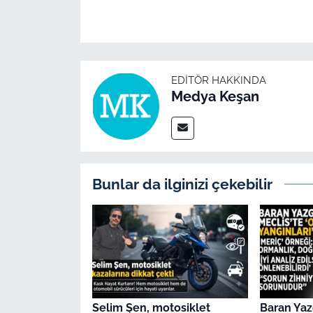
İş Dünyası
Bilim Teknoloji
English News
EDITÖR HAKKINDA
Medya Keşan
Canlı Maç
Finans
Bunlar da ilginizi çekebilir
Genel-A
Gündem-Eğitim
Selim Şen, motosiklet
Baran Yaz