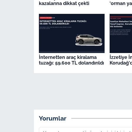
kazalarına dikkat çekti
‘orman yan
İnternetten araç kiralama
İzzetiye 
tuzağı: 59.600 TL dolandırıldı
Korudağ'd
Yorumlar