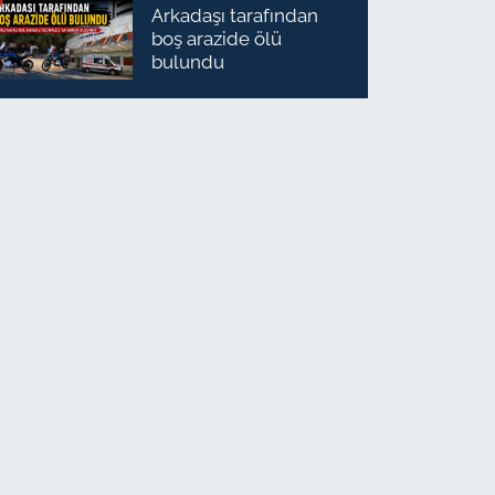
Arkadaşı tarafından
boş arazide ölü
bulundu