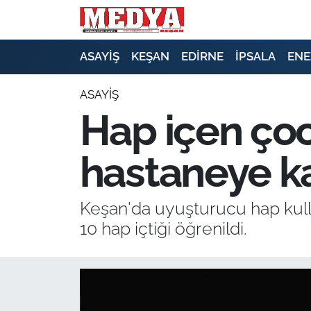
KEŞAN
ASAYİŞ
KEŞAN
EDİRNE
İPSALA
ENE
E-GAZETE
ASAYİŞ
Hap içen çocu
ASAYİŞ
hastaneye ka
SİYASET
GÜNDEM
Keşan'da uyuşturucu hap kullan
10 hap içtiği öğrenildi.
EKONOMİ
SAĞLIK
EĞİTİM