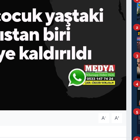
2
3
4
5
-
+
A
A
6