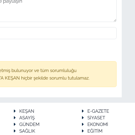
etmiş bulunuyor ve tüm sorumluluğu
A KEŞAN hiçbir şekilde sorumlu tutulamaz.
KEŞAN
E-GAZETE
ASAYİŞ
SİYASET
GÜNDEM
EKONOMİ
SAĞLIK
EĞİTİM