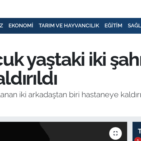
Z
EKONOMİ
TARIM VE HAYVANCILIK
EĞİTİM
SAĞL
k yaştaki iki şahı
ldırıldı
an iki arkadaştan biri hastaneye kaldırıl
1