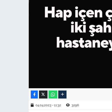
TARIM VE HAYVANCILIK
KÜLTÜR SANAT
RESMİ İLAN
SPOR
YAŞAM
EDİRNE
TEKİRDAĞ
KIRKLARELİ
04.04.2023 - 11:32
3296
ÇANAKKALE