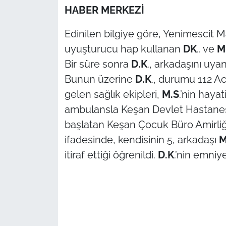
HABER MERKEZİ
TÜRKİYE
Edinilen bilgiye göre, Yenimescit 
uyuşturucu hap kullanan
DK
.. ve
M
Bölge
Bir süre sonra
D.K
., arkadaşını uy
Güvenlik
Bunun üzerine
D.K
., durumu 112 Aci
gelen sağlık ekipleri,
M.S
.’nin haya
Genel
ambulansla Keşan Devlet Hastanesi'
başlatan Keşan Çocuk Büro Amirliği
Politika
ifadesinde, kendisinin 5, arkadaşı
M
Flaş Haber
itiraf ettiği öğrenildi.
D.K
.’nin emniye
Dış Haberler
Magazin