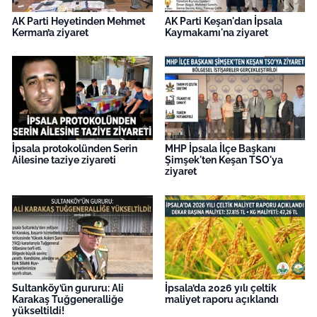
AK Parti Heyetinden Mehmet
AK Parti Keşan'dan İpsala
Kerman’a ziyaret
Kaymakamı'na ziyaret
İpsala protokolünden Serin
MHP İpsala İlçe Başkanı
Ailesine taziye ziyareti
Şimşek'ten Keşan TSO'ya
ziyaret
Sultanköy’ün gururu: Ali
İpsala’da 2026 yılı çeltik
Karakaş Tuğgeneralliğe
maliyet raporu açıklandı
yükseltildi!