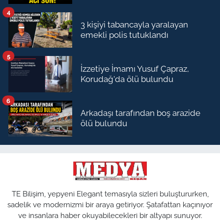
4
3 kişiyi tabancayla yaralayan
emekli polis tutuklandı
5
İzzetiye İmamı Yusuf Çapraz,
Korudağ'da ölü bulundu
6
Arkadaşı tarafından boş arazide
ölü bulundu
TE Bilişim, yepyeni Elegant temasıyla sizleri buluştururken,
sadelik ve modernizmi bir araya getiriyor. Şatafattan kaçınıyor
ve insanlara haber okuyabilecekleri bir altyapı sunuyor.