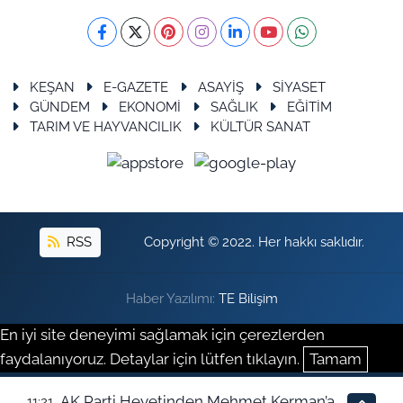
KEŞAN
E-GAZETE
ASAYİŞ
SİYASET
GÜNDEM
EKONOMİ
SAĞLIK
EĞİTİM
TARIM VE HAYVANCILIK
KÜLTÜR SANAT
RSS
Copyright © 2022. Her hakkı saklıdır.
Haber Yazılımı:
TE Bilişim
En iyi site deneyimi sağlamak için çerezlerden
faydalanıyoruz. Detaylar için lütfen tıklayın.
Tamam
AK Parti Heyetinden Mehmet Kerman’a
11:21