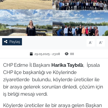
TARIM VE HAYVANCILIK
KÜLTÜR SANAT
RESMİ İLAN
Paylaş
-
+
A
A
SPOR
29.05.2025 - 23:08
88
YAŞAM
CHP Edirne İl Başkanı
Harika Taybıllı
, İpsala
EDİRNE
CHP ilçe başkanlığı ve Köylerinde
ziyaretlerde bulundu, köylerde üreticiler ile
TEKİRDAĞ
bir araya gelerek sorunları dinledi, çözüm için
iş birliği mesajı verdi.
KIRKLARELİ
Köylerde üreticiler ile bir araya gelen Başkan
ÇANAKKALE