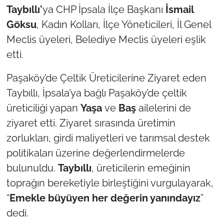
Taybıllı'
ya CHP İpsala İlçe Başkanı
İsmail
Göksu
, Kadın Kolları, İlçe Yöneticileri, İl Genel
TÜRKİYE
Meclis üyeleri, Belediye Meclis üyeleri eşlik
Bölge
etti.
Güvenlik
Paşaköy’de Çeltik Üreticilerine Ziyaret eden
Taybıllı, İpsala’ya bağlı Paşaköy’de çeltik
Genel
üreticiliği yapan
Yaşa
ve
Baş
ailelerini de
ziyaret etti. Ziyaret sırasında üretimin
Politika
zorlukları, girdi maliyetleri ve tarımsal destek
Flaş Haber
politikaları üzerine değerlendirmelerde
bulunuldu.
Taybıllı
, üreticilerin emeğinin
Dış Haberler
toprağın bereketiyle birleştiğini vurgulayarak,
“
Emekle büyüyen her değerin yanındayız
”
Magazin
dedi.