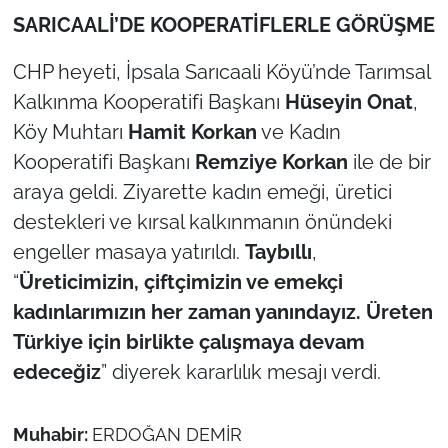
İş Dünyası
SARICAALİ’DE KOOPERATİFLERLE GÖRÜŞME
Bilim Teknoloji
CHP heyeti, İpsala Sarıcaali Köyü’nde Tarımsal
Kalkınma Kooperatifi Başkanı
Hüseyin Onat
,
English News
Köy Muhtarı
Hamit Korkan
ve Kadın
Kooperatifi Başkanı
Remziye Korkan
ile de bir
Canlı Maç
araya geldi. Ziyarette kadın emeği, üretici
Finans
destekleri ve kırsal kalkınmanın önündeki
engeller masaya yatırıldı.
Taybıllı
,
Genel-A
“
Üreticimizin, çiftçimizin ve emekçi
kadınlarımızın her zaman yanındayız. Üreten
Gündem-Eğitim
Türkiye için birlikte çalışmaya devam
edeceğiz
” diyerek kararlılık mesajı verdi.
Muhabir:
ERDOĞAN DEMİR