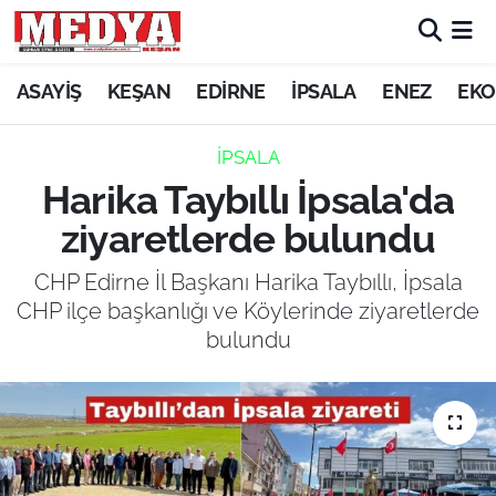
KEŞAN
ASAYİŞ
KEŞAN
EDİRNE
İPSALA
ENEZ
EKO
E-GAZETE
İPSALA
Harika Taybıllı İpsala'da
ASAYİŞ
ziyaretlerde bulundu
SİYASET
CHP Edirne İl Başkanı Harika Taybıllı, İpsala
CHP ilçe başkanlığı ve Köylerinde ziyaretlerde
GÜNDEM
bulundu
EKONOMİ
SAĞLIK
EĞİTİM