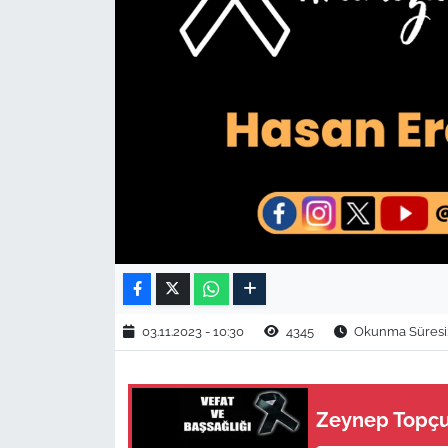
TARIM VE HAYVANCILIK
KÜLTÜR SANAT
RESMİ İLAN
SPOR
YAŞAM
EDİRNE
03.11.2023 - 10:30
4345
Okunma Süresi:
TEKİRDAĞ
KIRKLARELİ
Zeynep Topçu 
ÇANAKKALE