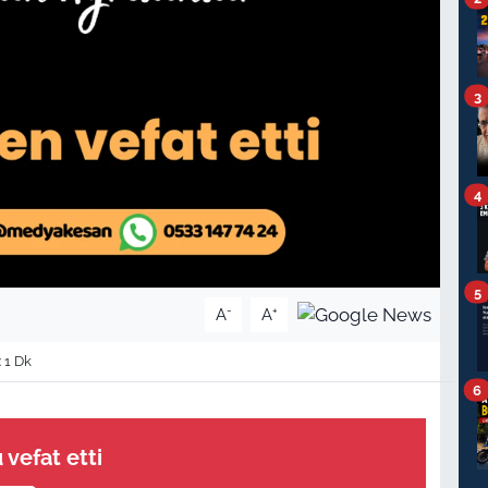
3
4
5
-
+
A
A
 1 Dk
6
vefat etti