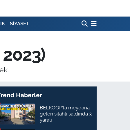
IK
SİYASET
 2023)
ek.
Trend Haberler
BELKOOP’ta meydana
gelen silahlı saldırıda 3
yaralı