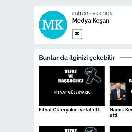
İş Dünyası
EDITÖR HAKKINDA
Bilim Teknoloji
Medya Keşan
English News
Canlı Maç
Bunlar da ilginizi çekebilir
Finans
Genel-A
Gündem-Eğitim
Fitnat Güleryakıcı vefat etti
Namık Ke
etti