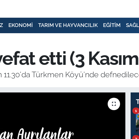
Z
EKONOMİ
TARIM VE HAYVANCILIK
EĞİTİM
SAĞL
efat etti (3 Kasım
n 11.30'da Türkmen Köyü'nde defnedilec
1
2