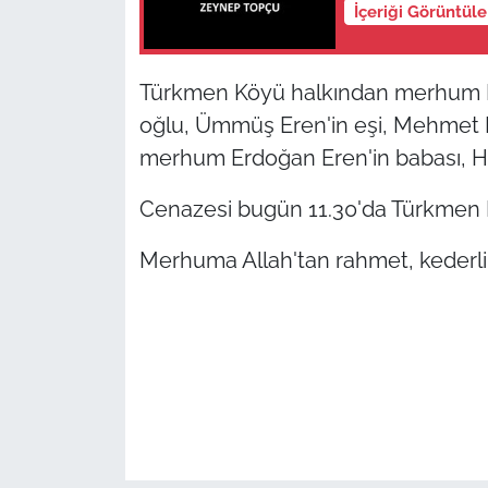
İçeriği Görüntül
TÜRKİYE
Türkmen Köyü halkından merhum 
Bölge
oğlu, Ümmüş Eren'in eşi, Mehmet 
merhum Erdoğan Eren'in babası, Ha
Güvenlik
Cenazesi bugün 11.30'da Türkmen 
Genel
Merhuma Allah'tan rahmet, kederli ai
Politika
Flaş Haber
Dış Haberler
Magazin