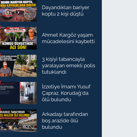
Dayandıkları bariyer
koptu 2 kişi düştü
Ahmet Kargöz yaşam
mücadelesini kaybetti
3 kişiyi tabancayla
yaralayan emekli polis
tutuklandı
İzzetiye İmamı Yusuf
Çapraz, Korudağ'da
ölü bulundu
Arkadaşı tarafından
boş arazide ölü
bulundu