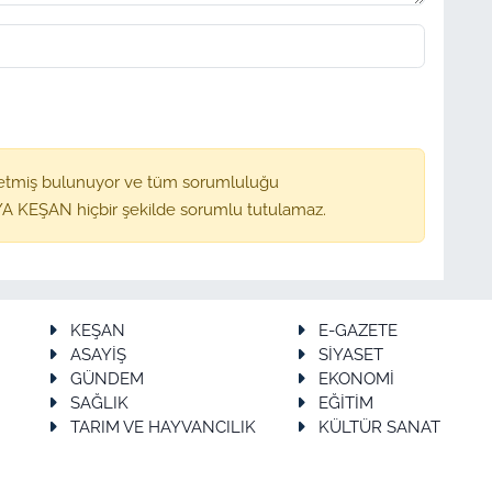
etmiş bulunuyor ve tüm sorumluluğu
A KEŞAN hiçbir şekilde sorumlu tutulamaz.
KEŞAN
E-GAZETE
ASAYİŞ
SİYASET
GÜNDEM
EKONOMİ
SAĞLIK
EĞİTİM
TARIM VE HAYVANCILIK
KÜLTÜR SANAT