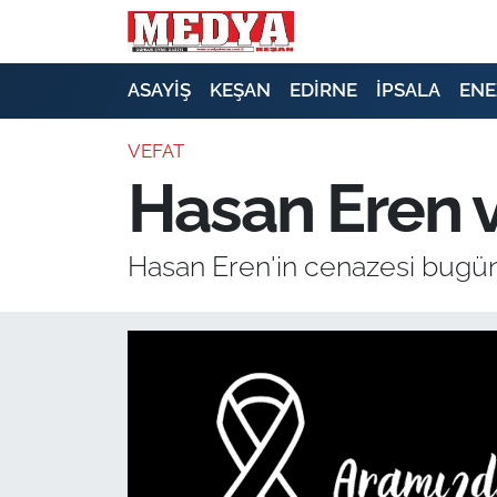
KEŞAN
ASAYİŞ
KEŞAN
EDİRNE
İPSALA
ENE
E-GAZETE
VEFAT
Hasan Eren v
ASAYİŞ
SİYASET
Hasan Eren'in cenazesi bugü
GÜNDEM
EKONOMİ
SAĞLIK
EĞİTİM