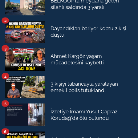
BELKOOP’ta meydana gelen
silahlı saldırıda 3 yaralı
2
Dayandıkları bariyer koptu 2 kişi
düştü
3
Ahmet Kargöz yaşam
mücadelesini kaybetti
4
3 kişiyi tabancayla yaralayan
emekli polis tutuklandı
5
İzzetiye İmamı Yusuf Çapraz,
Korudağ'da ölü bulundu
6