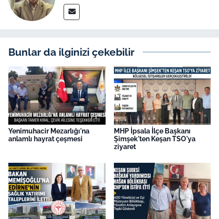
Bunlar da ilginizi çekebilir
Yenimuhacir Mezarlığı'na
MHP İpsala İlçe Başkanı
anlamlı hayrat çeşmesi
Şimşek'ten Keşan TSO'ya
ziyaret