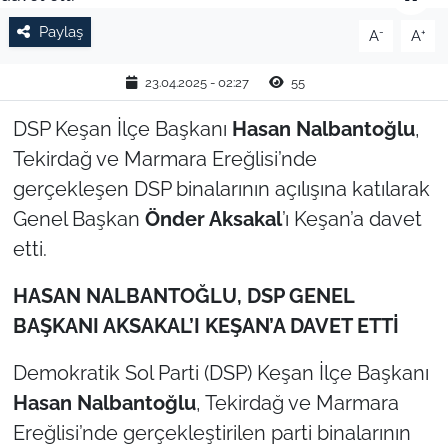
Paylaş
-
+
TARIM VE HAYVANCILIK
A
A
23.04.2025 - 02:27
55
KÜLTÜR SANAT
DSP Keşan İlçe Başkanı
Hasan Nalbantoğlu
,
RESMİ İLAN
Tekirdağ ve Marmara Ereğlisi’nde
gerçekleşen DSP binalarının açılışına katılarak
SPOR
Genel Başkan
Önder Aksakal
’ı Keşan’a davet
YAŞAM
etti.
EDİRNE
HASAN NALBANTOĞLU, DSP GENEL
BAŞKANI AKSAKAL’I KEŞAN’A DAVET ETTİ
TEKİRDAĞ
Demokratik Sol Parti (DSP) Keşan İlçe Başkanı
KIRKLARELİ
Hasan Nalbantoğlu
, Tekirdağ ve Marmara
Ereğlisi’nde gerçekleştirilen parti binalarının
ÇANAKKALE