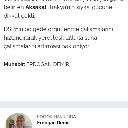
İş Dünyası
belirten
Aksakal
, Trakya’nın siyasi gücüne
dikkat çekti.
Bilim Teknoloji
DSP’nin bölgede örgütlenme çalışmalarını
English News
hızlandırarak yerel teşkilatlarla saha
çalışmalarını artırması bekleniyor.
Canlı Maç
Finans
Muhabir:
ERDOĞAN DEMİR
Genel-A
Gündem-Eğitim
EDITÖR HAKKINDA
Erdoğan Demir