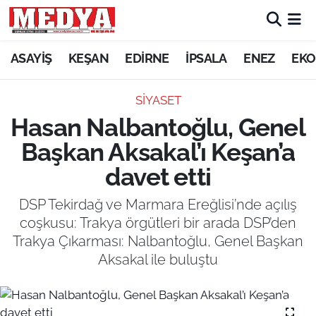
KEŞAN
ASAYİŞ
KEŞAN
EDİRNE
İPSALA
ENEZ
EKO
E-GAZETE
SİYASET
Hasan Nalbantoğlu, Genel
ASAYİŞ
Başkan Aksakal’ı Keşan’a
SİYASET
davet etti
GÜNDEM
DSP Tekirdağ ve Marmara Ereğlisi’nde açılış
coşkusu: Trakya örgütleri bir arada DSP’den
EKONOMİ
Trakya Çıkarması: Nalbantoğlu, Genel Başkan
Aksakal ile buluştu
SAĞLIK
EĞİTİM