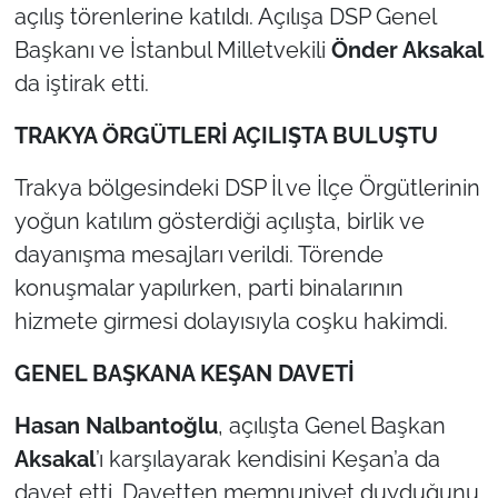
açılış törenlerine katıldı. Açılışa DSP Genel
Başkanı ve İstanbul Milletvekili
Önder Aksakal
TÜRKİYE
da iştirak etti.
Bölge
TRAKYA ÖRGÜTLERİ AÇILIŞTA BULUŞTU
Güvenlik
Trakya bölgesindeki DSP İl ve İlçe Örgütlerinin
yoğun katılım gösterdiği açılışta, birlik ve
Genel
dayanışma mesajları verildi. Törende
Politika
konuşmalar yapılırken, parti binalarının
hizmete girmesi dolayısıyla coşku hakimdi.
Flaş Haber
GENEL BAŞKANA KEŞAN DAVETİ
Dış Haberler
Hasan Nalbantoğlu
, açılışta Genel Başkan
Magazin
Aksakal
’ı karşılayarak kendisini Keşan’a da
davet etti. Davetten memnuniyet duyduğunu