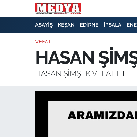
KEŞAN
ASAYİŞ
KEŞAN
EDİRNE
İPSALA
ENE
E-GAZETE
VEFAT
HASAN ŞİMŞ
ASAYİŞ
SİYASET
HASAN ŞİMŞEK VEFAT ETTİ
GÜNDEM
EKONOMİ
SAĞLIK
EĞİTİM