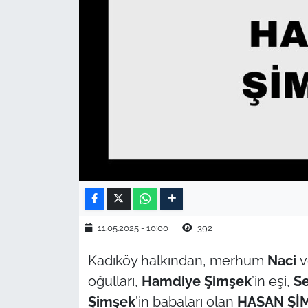
TARIM VE HAYVANCILIK
KÜLTÜR SANAT
RESMİ İLAN
SPOR
YAŞAM
EDİRNE
11.05.2025 - 10:00
392
TEKİRDAĞ
Kadıköy halkından, merhum
Naci
v
KIRKLARELİ
oğulları,
Hamdiye Şimşek
’in eşi,
S
Şimşek
’in babaları olan
HASAN Şİ
ÇANAKKALE