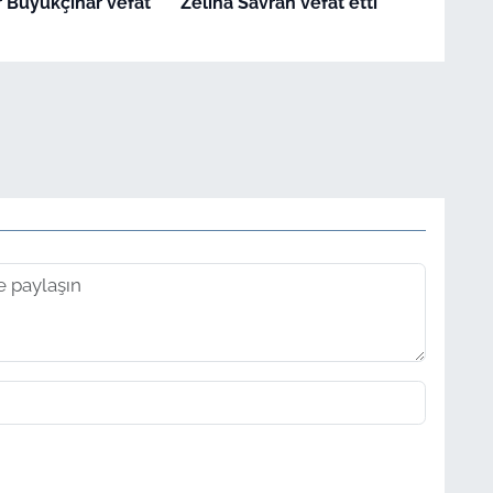
 Büyükçınar vefat
Zeliha Savran vefat etti