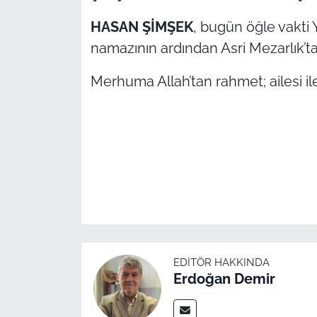
HASAN ŞİMŞEK
, bugün öğle vakti
TÜRKİYE
namazının ardından Asri Mezarlık’ta
Bölge
Merhuma Allah’tan rahmet; ailesi ile 
Güvenlik
Genel
Politika
Flaş Haber
Dış Haberler
EDITÖR HAKKINDA
Erdoğan Demir
Magazin