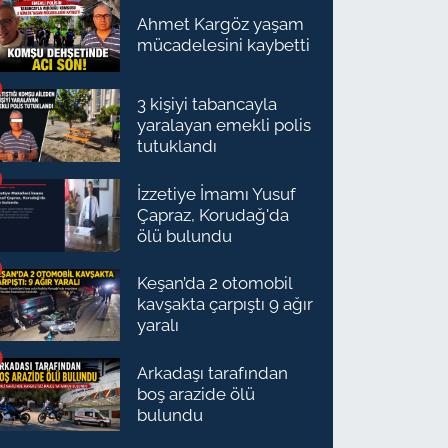
Ahmet Kargöz yaşam
mücadelesini kaybetti
3 kişiyi tabancayla
yaralayan emekli polis
tutuklandı
İzzetiye İmamı Yusuf
Çapraz, Korudağ'da
ölü bulundu
Keşan’da 2 otomobil
kavşakta çarpıştı 9 ağır
yaralı
Arkadaşı tarafından
boş arazide ölü
bulundu