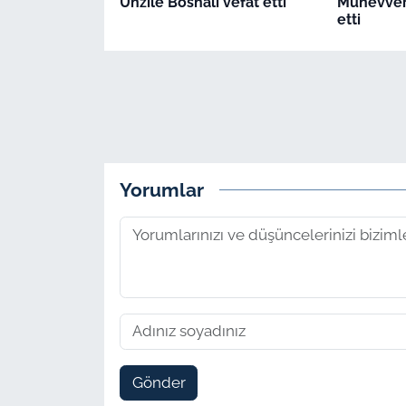
Ünzile Bosnalı vefat etti
Münevver
etti
Yorumlar
Gönder