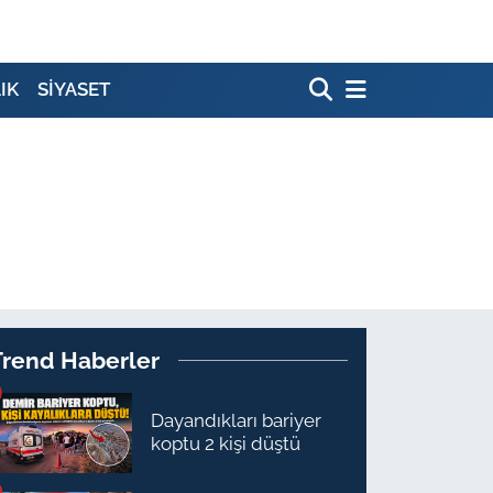
IK
SİYASET
Trend Haberler
Dayandıkları bariyer
koptu 2 kişi düştü