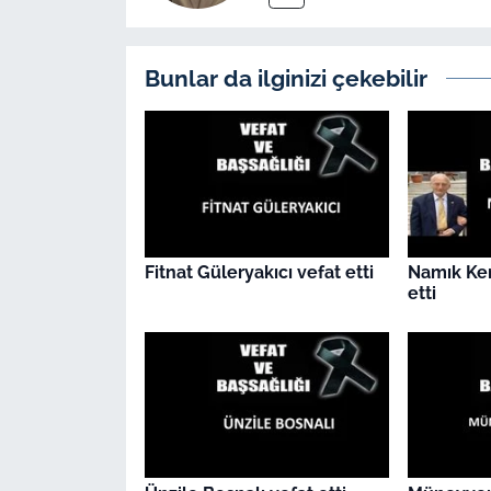
İş Dünyası
Bilim Teknoloji
Bunlar da ilginizi çekebilir
English News
Canlı Maç
Finans
Fitnat Güleryakıcı vefat etti
Namık Ke
Genel-A
etti
Gündem-Eğitim