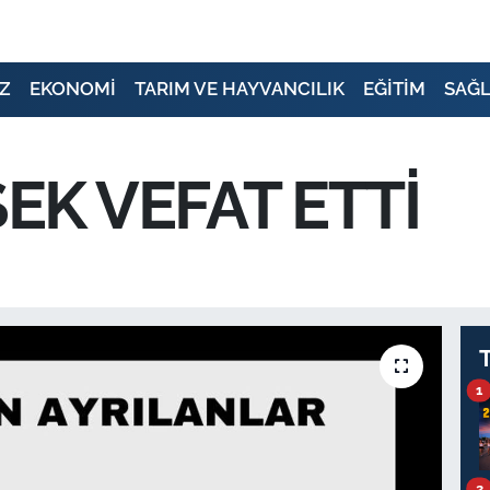
Z
EKONOMİ
TARIM VE HAYVANCILIK
EĞİTİM
SAĞL
EK VEFAT ETTİ
1
2