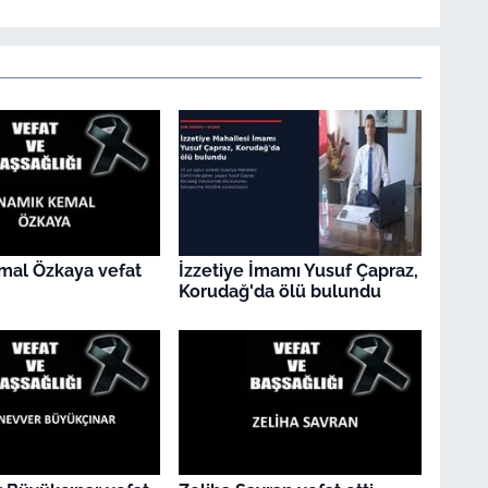
mal Özkaya vefat
İzzetiye İmamı Yusuf Çapraz,
Korudağ'da ölü bulundu