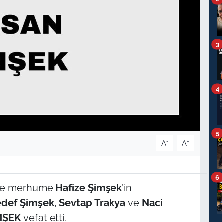
3
4
5
-
+
A
A
6
e merhume
Hafize Şimşek
’in
edef Şimşek
,
Sevtap Trakya
ve
Naci
MŞEK
vefat etti.