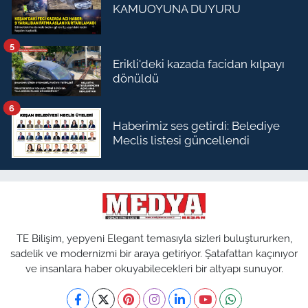
KAMUOYUNA DUYURU
5
Erikli'deki kazada facidan kılpayı
dönüldü
6
Haberimiz ses getirdi: Belediye
Meclis listesi güncellendi
TE Bilişim, yepyeni Elegant temasıyla sizleri buluştururken,
sadelik ve modernizmi bir araya getiriyor. Şatafattan kaçınıyor
ve insanlara haber okuyabilecekleri bir altyapı sunuyor.