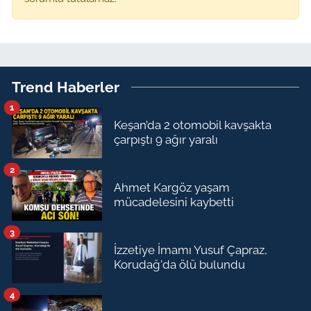
Trend Haberler
1
Keşan’da 2 otomobil kavşakta
çarpıştı 9 ağır yaralı
2
Ahmet Kargöz yaşam
mücadelesini kaybetti
3
İzzetiye İmamı Yusuf Çapraz,
Korudağ'da ölü bulundu
4