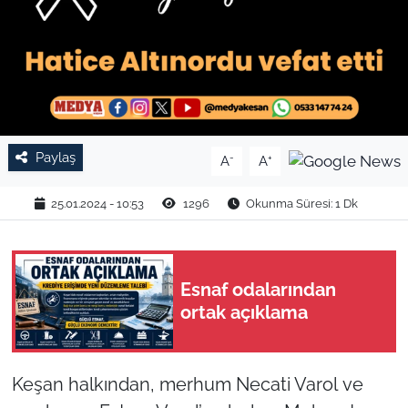
TARIM VE HAYVANCILIK
KÜLTÜR SANAT
RESMİ İLAN
Paylaş
-
+
A
A
SPOR
25.01.2024 - 10:53
1296
Okunma Süresi: 1 Dk
YAŞAM
EDİRNE
Esnaf odalarından
ortak açıklama
TEKİRDAĞ
KIRKLARELİ
Keşan halkından, merhum Necati Varol ve
ÇANAKKALE