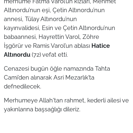
merhume Fatma Varol’un kızları, Mehmet
Altınordu’nun eşi, Çetin Altınordu’nun
TÜRKİYE
annesi, Tülay Altınordu’nun
kayınvalidesi, Esin ve Çetin Altınordu’nun
Bölge
babaannesi, Hayrettin Varol, Zöhre
Güvenlik
İşgörür ve Ramis Varol’un ablası
Hatice
Altınordu
(72) vefat etti.
Genel
Cenazesi bugün öğle namazında Tahta
Politika
Cami’den alınarak Asri Mezarlık’ta
defnedilecek.
Flaş Haber
Merhumeye Allah'tan rahmet, kederli ailesi ve
Dış Haberler
yakınlarına başsağlığı dileriz.
Magazin