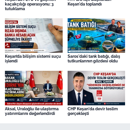
kaçakçılığı operasyonu: 3
Keşan'da toplandı
tutuklama
Keşan’da bilişim sistemi suçu
Saros'daki tank batığı, dalış
işlendi
tutkunlarının gözdesi oldu
Aksal, Uraloğlu ile ulaştırma
CHP Keşan'da devir teslim
yatırımlarını değerlendirdi
gerçekleşti