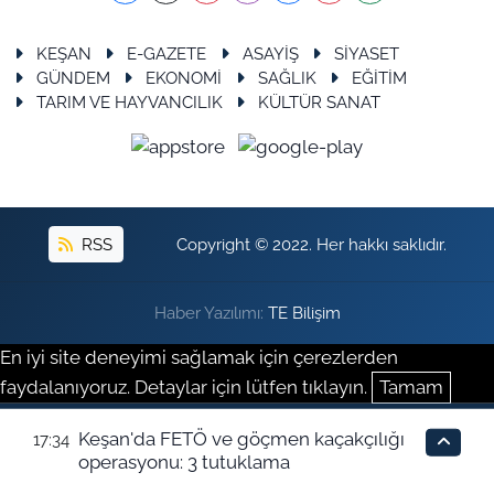
KEŞAN
E-GAZETE
ASAYİŞ
SİYASET
GÜNDEM
EKONOMİ
SAĞLIK
EĞİTİM
TARIM VE HAYVANCILIK
KÜLTÜR SANAT
RSS
Copyright © 2022. Her hakkı saklıdır.
Haber Yazılımı:
TE Bilişim
En iyi site deneyimi sağlamak için çerezlerden
faydalanıyoruz. Detaylar için lütfen tıklayın.
Tamam
Keşan'da FETÖ ve göçmen kaçakçılığı
17:34
operasyonu: 3 tutuklama