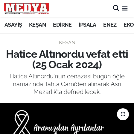
KEŞAN
ASAYİŞ
KEŞAN
EDİRNE
İPSALA
ENEZ
EKO
E-GAZETE
KEŞAN
Hatice Altınordu vefat etti
ASAYİŞ
(25 Ocak 2024)
SİYASET
Hatice Altınordu'nun cenazesi bugün öğle
namazında Tahta Cami’den alınarak Asri
GÜNDEM
Mezarlık’ta defnedilecek.
EKONOMİ
SAĞLIK
EĞİTİM