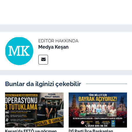
İş Dünyası
Bilim Teknoloji
English News
EDITÖR HAKKINDA
Medya Keşan
Canlı Maç
Finans
Genel-A
Bunlar da ilginizi çekebilir
Gündem-Eğitim
Keşan'da FETÖ ve göçmen
İYİ Parti İlçe Başkanları