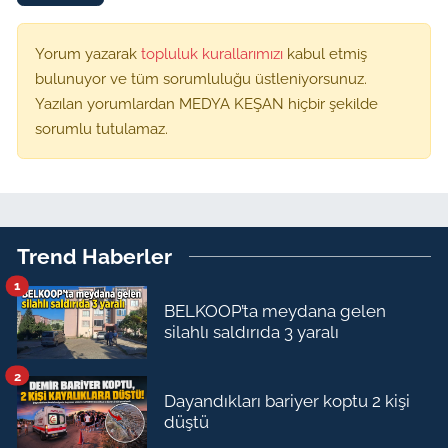
Yorum yazarak
topluluk kurallarımızı
kabul etmiş
bulunuyor ve tüm sorumluluğu üstleniyorsunuz.
Yazılan yorumlardan MEDYA KEŞAN hiçbir şekilde
sorumlu tutulamaz.
Trend Haberler
1
BELKOOP’ta meydana gelen
silahlı saldırıda 3 yaralı
2
Dayandıkları bariyer koptu 2 kişi
düştü