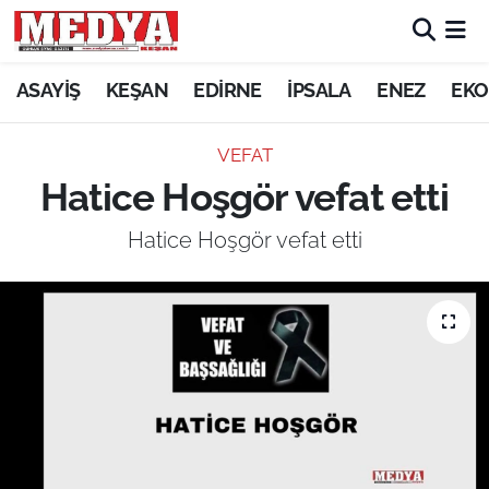
KEŞAN
ASAYİŞ
KEŞAN
EDİRNE
İPSALA
ENEZ
EKO
E-GAZETE
VEFAT
Hatice Hoşgör vefat etti
ASAYİŞ
Hatice Hoşgör vefat etti
SİYASET
GÜNDEM
EKONOMİ
SAĞLIK
EĞİTİM