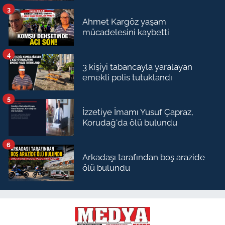
3
Ahmet Kargöz yaşam
mücadelesini kaybetti
4
3 kişiyi tabancayla yaralayan
emekli polis tutuklandı
5
İzzetiye İmamı Yusuf Çapraz,
Korudağ'da ölü bulundu
6
Arkadaşı tarafından boş arazide
ölü bulundu