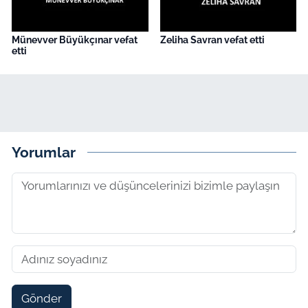
Münevver Büyükçınar vefat
Zeliha Savran vefat etti
etti
Yorumlar
Gönder