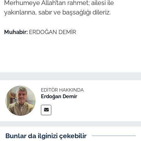
Merhumeye Allah’tan rahmet; ailesi ile
yakınlarına, sabır ve başsağlığı dileriz.
TÜRKİYE
Bölge
Muhabir:
ERDOĞAN DEMİR
Güvenlik
Genel
Politika
EDITÖR HAKKINDA
Flaş Haber
Erdoğan Demir
Dış Haberler
Magazin
Bunlar da ilginizi çekebilir