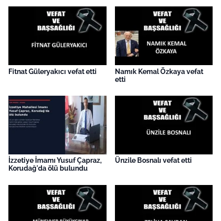
İş Dünyası
Bilim Teknoloji
English News
Fitnat Güleryakıcı vefat etti
Namık Kemal Özkaya vefat
Canlı Maç
etti
Finans
Genel-A
Gündem-Eğitim
İzzetiye İmamı Yusuf Çapraz,
Ünzile Bosnalı vefat etti
Korudağ'da ölü bulundu