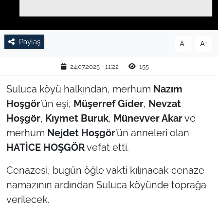
TARIM VE HAYVANCILIK
Paylaş
KÜLTÜR SANAT
-
+
A
A
RESMİ İLAN
24.07.2025 - 11:22
155
Suluca köyü halkından, merhum
Nazım
SPOR
Hoşgör
’ün eşi,
Müşerref Gider
,
Nevzat
YAŞAM
Hoşgör
,
Kıymet Buruk
,
Münevver Akar
ve
merhum
Nejdet Hoşgör
’ün anneleri olan
EDİRNE
HATİCE HOŞGÖR
vefat etti.
TEKİRDAĞ
Cenazesi, bugün öğle vakti kılınacak cenaze
namazının ardından Suluca köyünde toprağa
KIRKLARELİ
verilecek.
ÇANAKKALE