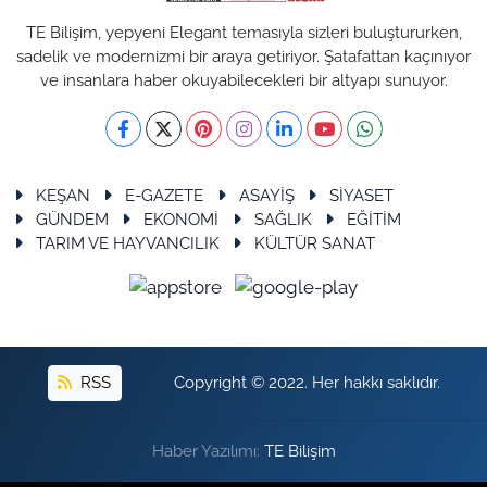
TE Bilişim, yepyeni Elegant temasıyla sizleri buluştururken,
sadelik ve modernizmi bir araya getiriyor. Şatafattan kaçınıyor
ve insanlara haber okuyabilecekleri bir altyapı sunuyor.
KEŞAN
E-GAZETE
ASAYİŞ
SİYASET
GÜNDEM
EKONOMİ
SAĞLIK
EĞİTİM
TARIM VE HAYVANCILIK
KÜLTÜR SANAT
RSS
Copyright © 2022. Her hakkı saklıdır.
Haber Yazılımı:
TE Bilişim