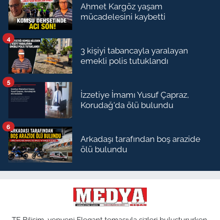
Ahmet Kargöz yaşam
mücadelesini kaybetti
4
3 kişiyi tabancayla yaralayan
emekli polis tutuklandı
5
İzzetiye İmamı Yusuf Çapraz,
Korudağ'da ölü bulundu
6
Arkadaşı tarafından boş arazide
ölü bulundu
TE Bilişim, yepyeni Elegant temasıyla sizleri buluştururken,