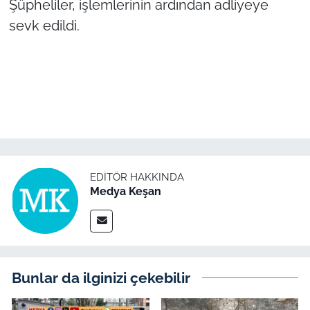
Şüpheliler, işlemlerinin ardından adliyeye
İş Dünyası
sevk edildi.
Bilim Teknoloji
English News
Canlı Maç
Finans
EDITÖR HAKKINDA
Genel-A
Medya Keşan
Gündem-Eğitim
Bunlar da ilginizi çekebilir