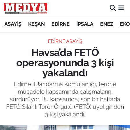
KEŞAN
ASAYİŞ
KEŞAN
EDİRNE
İPSALA
ENEZ
EKO
E-GAZETE
EDİRNE ASAYİŞ
Havsa’da FETÖ
ASAYİŞ
operasyonunda 3 kişi
SİYASET
yakalandı
GÜNDEM
Edirne İl Jandarma Komutanlığı, terörle
mücadele kapsamında çalışmalarını
EKONOMİ
sürdürüyor. Bu kapsamda, son bir haftada
FETÖ Silahlı Terör Örgütü (FETÖ) üyeliğinden
SAĞLIK
3 kişi yakalandı.
EĞİTİM