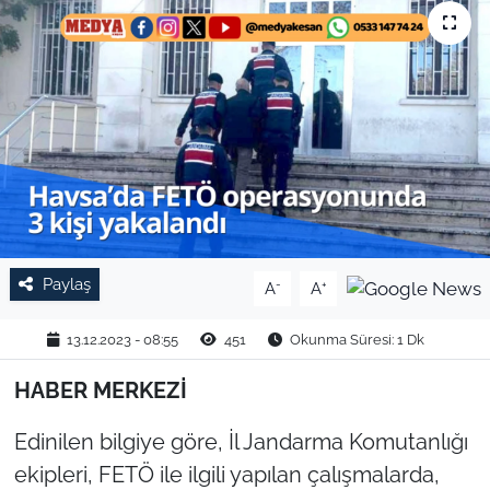
TARIM VE HAYVANCILIK
KÜLTÜR SANAT
RESMİ İLAN
SPOR
YAŞAM
Paylaş
-
+
A
A
EDİRNE
13.12.2023 - 08:55
451
Okunma Süresi: 1 Dk
TEKİRDAĞ
HABER MERKEZİ
KIRKLARELİ
Edinilen bilgiye göre, İl Jandarma Komutanlığı
ekipleri, FETÖ ile ilgili yapılan çalışmalarda,
ÇANAKKALE