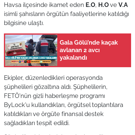
Havsa ilçesinde ikamet eden
E.O
,
H.O
ve
V.A
isimli şahısların örgütün faaliyetlerine katıldığı
TÜRKİYE
bilgisine ulaştı.
Bölge
Gala Gölü’nde kaçak
Güvenlik
avlanan 2 avcı
yakalandı
Genel
Politika
Ekipler, düzenledikleri operasyonda
şüphelileri gözaltına aldı. Şüphelilerin,
Flaş Haber
FETÖ'nün gizli haberleşme programı
ByLock'u kullandıkları, örgütsel toplantılara
Dış Haberler
katıldıkları ve örgüte finansal destek
Magazin
sağladıkları tespit edildi.