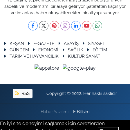
sadelik ve modernizmi bir araya getiriyor. Şatafattan kaçınıyor
ve insanlara haber okuyabilecekleri bir altyapı sunuyor.
KEŞAN
E-GAZETE
ASAYİŞ
SİYASET
GÜNDEM
EKONOMİ
SAĞLIK
EĞİTİM
TARIM VE HAYVANCILIK
KÜLTÜR SANAT
RSS
Copyright © 2022. Her hakkı saklıdır.
Haber Yazılımı:
TE Bilişim
En iyi site deneyimi sağlamak için çerezlerden