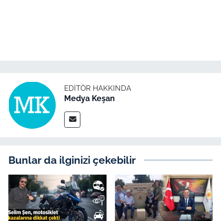
TÜRKİYE
Bölge
Güvenlik
EDITÖR HAKKINDA
Medya Keşan
Genel
Politika
Flaş Haber
Bunlar da ilginizi çekebilir
Dış Haberler
Magazin