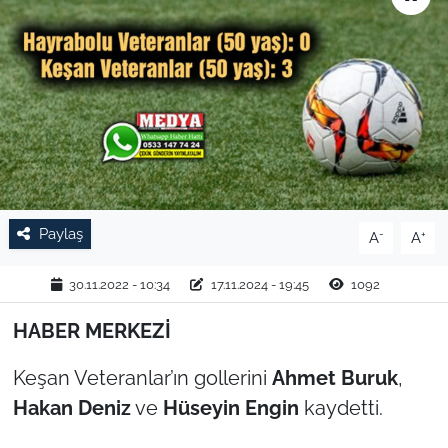
TARIM VE HAYVANCILIK
KÜLTÜR SANAT
RESMİ İLAN
SPOR
Paylaş
-
+
A
A
YAŞAM
30.11.2022 - 10:34
17.11.2024 - 19:45
1092
EDİRNE
HABER MERKEZİ
TEKİRDAĞ
Keşan Veteranlar’ın gollerini
Ahmet Buruk
,
KIRKLARELİ
Hakan Deniz
ve
Hüseyin Engin
kaydetti.
ÇANAKKALE