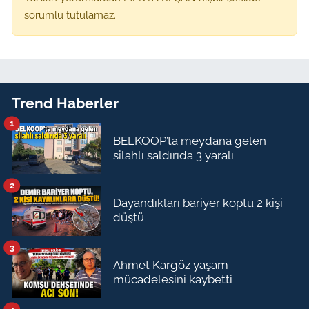
sorumlu tutulamaz.
Trend Haberler
1
BELKOOP’ta meydana gelen
silahlı saldırıda 3 yaralı
2
Dayandıkları bariyer koptu 2 kişi
düştü
3
Ahmet Kargöz yaşam
mücadelesini kaybetti