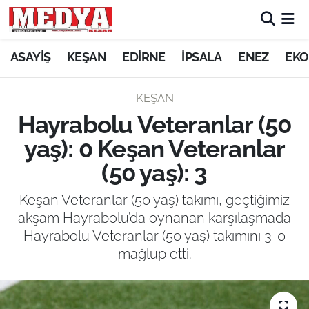
KEŞAN
ASAYİŞ
KEŞAN
EDİRNE
İPSALA
ENEZ
EKO
E-GAZETE
KEŞAN
Hayrabolu Veteranlar (50
ASAYİŞ
yaş): 0 Keşan Veteranlar
SİYASET
(50 yaş): 3
GÜNDEM
Keşan Veteranlar (50 yaş) takımı, geçtiğimiz
akşam Hayrabolu’da oynanan karşılaşmada
EKONOMİ
Hayrabolu Veteranlar (50 yaş) takımını 3-0
mağlup etti.
SAĞLIK
EĞİTİM