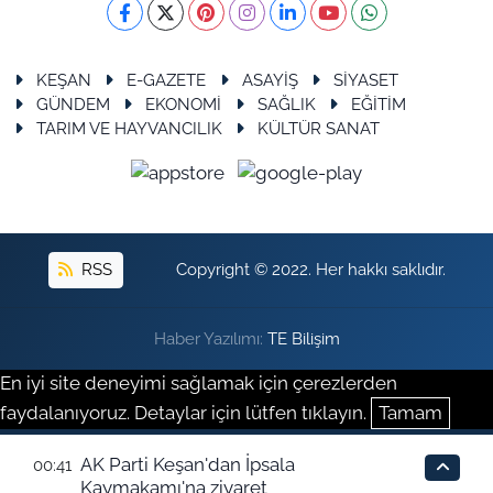
KEŞAN
E-GAZETE
ASAYİŞ
SİYASET
GÜNDEM
EKONOMİ
SAĞLIK
EĞİTİM
TARIM VE HAYVANCILIK
KÜLTÜR SANAT
RSS
Copyright © 2022. Her hakkı saklıdır.
Haber Yazılımı:
TE Bilişim
En iyi site deneyimi sağlamak için çerezlerden
faydalanıyoruz. Detaylar için lütfen tıklayın.
Tamam
AK Parti Keşan'dan İpsala
00:41
Kaymakamı'na ziyaret