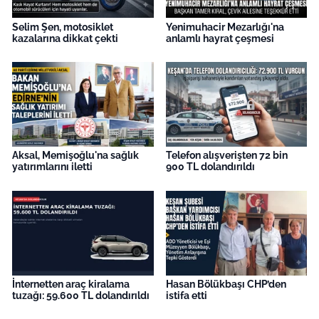
İş Dünyası
Selim Şen, motosiklet
Yenimuhacir Mezarlığı'na
kazalarına dikkat çekti
anlamlı hayrat çeşmesi
Bilim Teknoloji
English News
Canlı Maç
Finans
Aksal, Memişoğlu'na sağlık
Telefon alışverişten 72 bin
yatırımlarını iletti
900 TL dolandırıldı
Genel-A
Gündem-Eğitim
İnternetten araç kiralama
Hasan Bölükbaşı CHP’den
tuzağı: 59.600 TL dolandırıldı
istifa etti