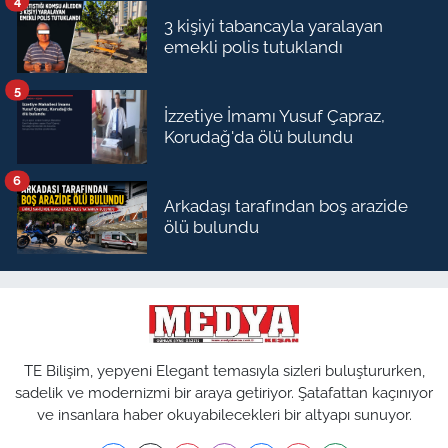
4
3 kişiyi tabancayla yaralayan
emekli polis tutuklandı
5
İzzetiye İmamı Yusuf Çapraz,
Korudağ'da ölü bulundu
6
Arkadaşı tarafından boş arazide
ölü bulundu
TE Bilişim, yepyeni Elegant temasıyla sizleri buluştururken,
sadelik ve modernizmi bir araya getiriyor. Şatafattan kaçınıyor
ve insanlara haber okuyabilecekleri bir altyapı sunuyor.