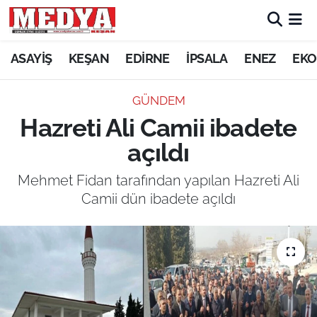
KEŞAN
ASAYİŞ
KEŞAN
EDİRNE
İPSALA
ENEZ
EKO
E-GAZETE
GÜNDEM
Hazreti Ali Camii ibadete
ASAYİŞ
açıldı
SİYASET
Mehmet Fidan tarafından yapılan Hazreti Ali
Camii dün ibadete açıldı
GÜNDEM
EKONOMİ
SAĞLIK
EĞİTİM