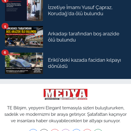
İzzetiye İmamı Yusuf Çapraz,
Korudağ'da ölü bulundu
5
Arkadaşı tarafından boş arazide
ölü bulundu
6
Erikli'deki kazada facidan kılpayı
dönüldü
TE Bilişim, yepyeni Elegant temasıyla sizleri buluştururken,
sadelik ve modernizmi bir araya getiriyor. Şatafattan kaçınıyor
ve insanlara haber okuyabilecekleri bir altyapı sunuyor.