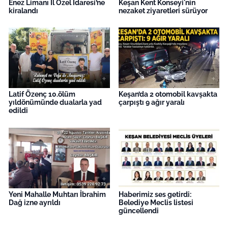
Enez Limanı İl Özel İdaresi’ne
Keşan Kent Konseyi'nin
kiralandı
nezaket ziyaretleri sürüyor
Latif Özenç 10.ölüm
Keşan’da 2 otomobil kavşakta
yıldönümünde dualarla yad
çarpıştı 9 ağır yaralı
edildi
Yeni Mahalle Muhtarı İbrahim
Haberimiz ses getirdi:
Dağ izne ayrıldı
Belediye Meclis listesi
güncellendi