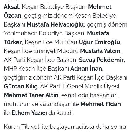
Aksal
, Keşan Belediye Başkanı
Mehmet
TÜRKİYE
Özcan
, geçtiğimiz dönem Keşan Belediye
Başkanı
Mustafa Helvacıoğlu
, geçmiş dönem
Bölge
Yenimuhacır Belediye Başkanı
Mustafa
Türker
, Keşan İlçe Müftüsü
Uğur Emiroğlu
,
Güvenlik
Keşan İlçe Emniyet Müdürü
Mustafa Yalçın
,
Genel
AK Parti Keşan İlçe Başkanı
Savaş Pekdemir
,
MHP Keşan İlçe Başkanı
Adnan İnan
,
Politika
geçtiğimiz dönem AK Parti Keşan İlçe Başkanı
Gürcan Kılıç
, AK Parti İl Genel Meclis Üyesi
Flaş Haber
Mehmet Taner Altın
, esnaf oda başkanları,
muhtarlar ve vatandaşlar ile
Mehmet Fidan
Dış Haberler
ile
Ethem Yazıcı
da katıldı.
Magazin
Kuran Tilaveti ile başlayan açılışta daha sonra