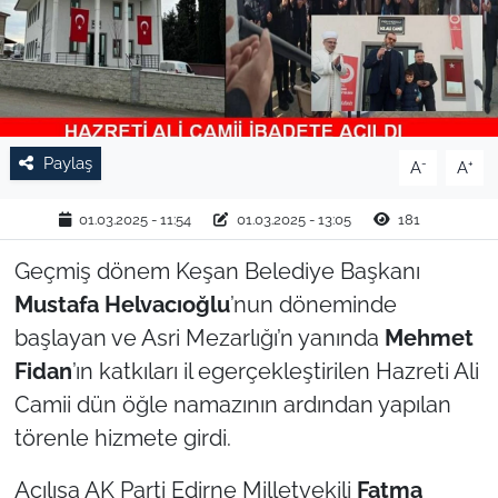
TARIM VE HAYVANCILIK
KÜLTÜR SANAT
RESMİ İLAN
Paylaş
-
+
A
A
SPOR
01.03.2025 - 11:54
01.03.2025 - 13:05
181
YAŞAM
Geçmiş dönem Keşan Belediye Başkanı
Mustafa Helvacıoğlu
’nun döneminde
EDİRNE
başlayan ve Asri Mezarlığı’n yanında
Mehmet
Fidan
’ın katkıları il egerçekleştirilen Hazreti Ali
TEKİRDAĞ
Camii dün öğle namazının ardından yapılan
törenle hizmete girdi.
KIRKLARELİ
Açılışa AK Parti Edirne Milletvekili
Fatma
ÇANAKKALE