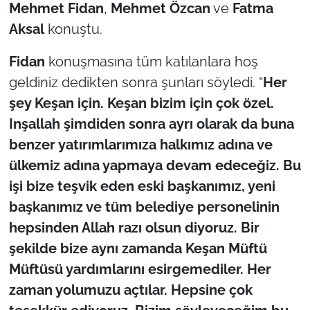
İş Dünyası
Mehmet Fidan
,
Mehmet Özcan
ve
Fatma
Aksal
konuştu.
Bilim Teknoloji
Fidan
konuşmasına tüm katılanlara hoş
English News
geldiniz dedikten sonra şunları söyledi. “
Her
şey Keşan için. Keşan bizim için çok özel.
Canlı Maç
Inşallah şimdiden sonra ayrı olarak da buna
benzer yatırımlarımıza halkımız adına ve
Finans
ülkemiz adına yapmaya devam edeceğiz. Bu
Genel-A
işi bize teşvik eden eski başkanımız, yeni
başkanımız ve tüm belediye personelinin
Gündem-Eğitim
hepsinden Allah razı olsun diyoruz. Bir
şekilde bize aynı zamanda Keşan Müftü
Müftüsü yardımlarını esirgemediler. Her
zaman yolumuzu açtılar. Hepsine çok