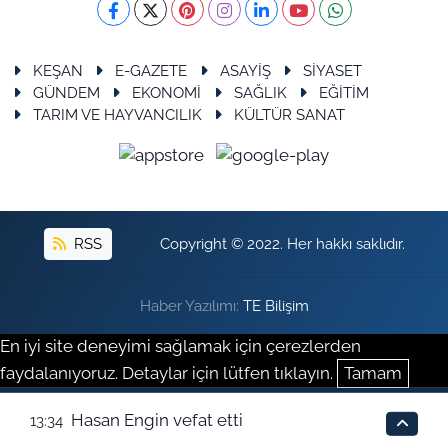
KEŞAN
E-GAZETE
ASAYİŞ
SİYASET
GÜNDEM
EKONOMİ
SAĞLIK
EĞİTİM
TARIM VE HAYVANCILIK
KÜLTÜR SANAT
RSS
Copyright © 2022. Her hakkı saklıdır.
Haber Yazılımı:
TE Bilişim
En iyi site deneyimi sağlamak için çerezlerden
faydalanıyoruz. Detaylar için lütfen tıklayın.
Tamam
Hasan Engin vefat etti
13:34