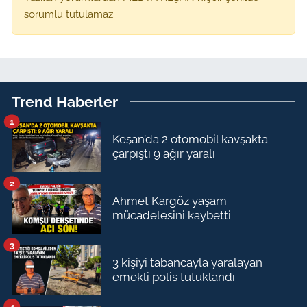
sorumlu tutulamaz.
Trend Haberler
1
Keşan’da 2 otomobil kavşakta
çarpıştı 9 ağır yaralı
2
Ahmet Kargöz yaşam
mücadelesini kaybetti
3
3 kişiyi tabancayla yaralayan
emekli polis tutuklandı
4