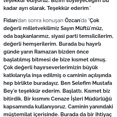
teşekkür ediyoruz. Bizim söyleyeceğim bu
kadar ayrı olarak. Teşekkür ederim
.”
Fidan
’dan sonra konuşan
Özcan
’da “
Çok
değerli milletvekilimiz Sayın Müftü'müz,
oda başkanlarımız, siyasi parti temsilcilerim,
değerli hemşerilerim. Burada bu hayırlı
günde yarın Ramazan bizden önce
başlatılmış bitmesi de bize kısmet olmuş.
Çok değerli hayırseverlerimizin büyük
katkılarıyla inşa edilmiş o caminin açılışında
hep birlikte buradayız. Ben Selefim Mustafa
Bey'e teşekkür ederim. Başlattı. Kısmet biz
bitirdik. Bir kısmını Cenaze İşleri Müdürlüğü
kapsamında kullanıyoruz. Caminin yanındaki
müştemilat içerisinde. Burada da bir ihtiyaç