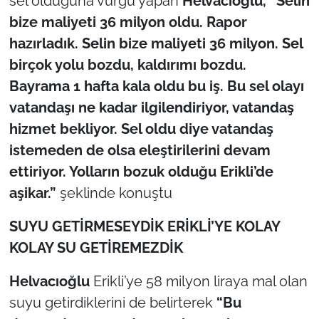
sel olduğuna vurgu yapan
Helvacıoğlu,
“Selin
bize maliyeti 36 milyon oldu. Rapor
hazırladık. Selin bize maliyeti 36 milyon. Sel
birçok yolu bozdu, kaldırımı bozdu.
Bayrama 1 hafta kala oldu bu iş. Bu sel olayı
vatandaşı ne kadar ilgilendiriyor, vatandaş
hizmet bekliyor. Sel oldu diye vatandaş
istemeden de olsa eleştirilerini devam
ettiriyor. Yolların bozuk olduğu Erikli’de
aşikar.”
şeklinde konuştu
SUYU GETİRMESEYDİK ERİKLİ’YE KOLAY
KOLAY SU GETİREMEZDİK
Helvacıoğlu
Erikli’ye 58 milyon liraya mal olan
suyu getirdiklerini de belirterek
“Bu