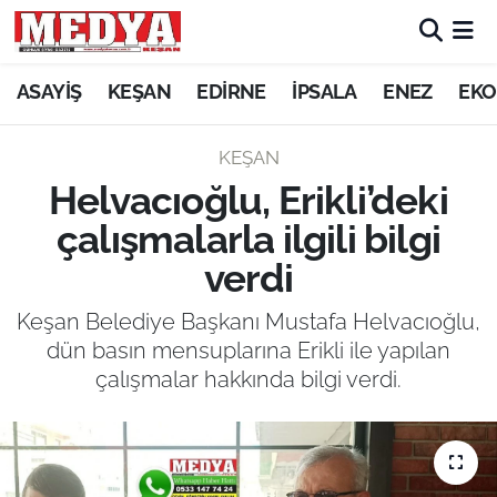
KEŞAN
ASAYİŞ
KEŞAN
EDİRNE
İPSALA
ENEZ
EKO
E-GAZETE
KEŞAN
Helvacıoğlu, Erikli’deki
ASAYİŞ
çalışmalarla ilgili bilgi
SİYASET
verdi
GÜNDEM
Keşan Belediye Başkanı Mustafa Helvacıoğlu,
dün basın mensuplarına Erikli ile yapılan
EKONOMİ
çalışmalar hakkında bilgi verdi.
SAĞLIK
EĞİTİM