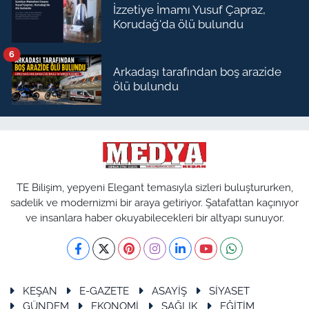
İzzetiye İmamı Yusuf Çapraz,
Korudağ'da ölü bulundu
6
Arkadaşı tarafından boş arazide
ölü bulundu
TE Bilişim, yepyeni Elegant temasıyla sizleri buluştururken,
sadelik ve modernizmi bir araya getiriyor. Şatafattan kaçınıyor
ve insanlara haber okuyabilecekleri bir altyapı sunuyor.
KEŞAN
E-GAZETE
ASAYİŞ
SİYASET
GÜNDEM
EKONOMİ
SAĞLIK
EĞİTİM