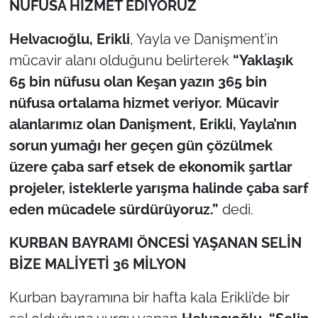
NÜFUSA HİZMET EDİYORUZ
İş Dünyası
Helvacıoğlu, Erikli
, Yayla ve Danişment’in
Bilim Teknoloji
mücavir alanı olduğunu belirterek
“Yaklaşık
English News
65 bin nüfusu olan Keşan yazın 365 bin
nüfusa ortalama hizmet veriyor. Mücavir
Canlı Maç
alanlarımız olan Danişment, Erikli, Yayla’nın
sorun yumağı her geçen gün çözülmek
Finans
üzere çaba sarf etsek de ekonomik şartlar
Genel-A
projeler, isteklerle yarışma halinde çaba sarf
eden mücadele sürdürüyoruz.”
dedi.
Gündem-Eğitim
KURBAN BAYRAMI ÖNCESİ YAŞANAN SELİN
BİZE MALİYETİ 36 MİLYON
Kurban bayramına bir hafta kala Erikli’de bir