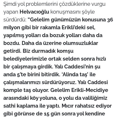
Şimdi yol problemlerini çözdüklerine vurgu
yapan
Helvacıoğlu
konuşmasını şöyle
sürdürdü:
“Gelelim günümüzün konusuna 36
milyon gibi bir rakamla Erikli’deki sel,
yapılmış yolları da bozuk yolları daha da
bozdu. Daha da üzerine olumsuzluklar
getirdi. Biz durmadık komşu
belediyelerimizle ortak selden sonra hızlı
bir çalışmaya girdik. Yalı Caddesi’nin şu
anda 5’te birini bitirdik. ‘Alinda taş’ ile
çalışmalarımızı sürdürüyoruz. Yalı Caddesi
komple taş oluyor. Gelelim Erikli-Mecidiye
arasındaki köy yoluna, o yolu da valiliğimiz
sathi kaplama ile yaptı. Mıcır rahatsız ediyor
gibi görünse de 15 gün sonra yol kendine