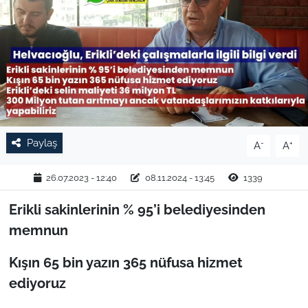
TARIM VE HAYVANCILIK
KÜLTÜR SANAT
RESMİ İLAN
SPOR
Paylaş
-
+
A
A
YAŞAM
26.07.2023 - 12:40
08.11.2024 - 13:45
1339
EDİRNE
Erikli sakinlerinin % 95’i belediyesinden
memnun
TEKİRDAĞ
Kışın 65 bin yazın 365 nüfusa hizmet
KIRKLARELİ
ediyoruz
ÇANAKKALE