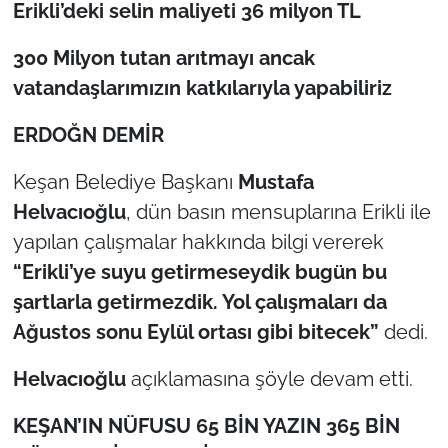
Erikli’deki selin maliyeti 36 milyon TL
TÜRKİYE
300 Milyon tutan arıtmayı ancak
vatandaşlarımızın katkılarıyla yapabiliriz
Bölge
ERDOĞN DEMİR
Güvenlik
Keşan Belediye Başkanı
Mustafa
Genel
Helvacıoğlu
, dün basın mensuplarına Erikli ile
yapılan çalışmalar hakkında bilgi vererek
Politika
“Erikli’ye suyu getirmeseydik bugün bu
şartlarla getirmezdik. Yol çalışmaları da
Flaş Haber
Ağustos sonu Eylül ortası gibi bitecek”
dedi.
Dış Haberler
Helvacıoğlu
açıklamasına şöyle devam etti.
Magazin
KEŞAN’IN NÜFUSU 65 BİN YAZIN 365 BİN