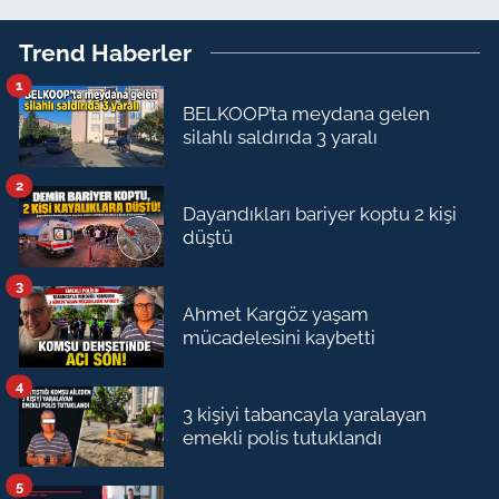
Trend Haberler
1
BELKOOP’ta meydana gelen
silahlı saldırıda 3 yaralı
2
Dayandıkları bariyer koptu 2 kişi
düştü
3
Ahmet Kargöz yaşam
mücadelesini kaybetti
4
3 kişiyi tabancayla yaralayan
emekli polis tutuklandı
5